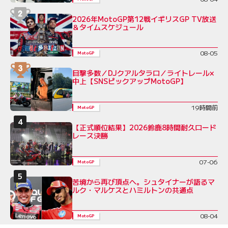
2026年MotoGP第12戦イギリスGP TV放送
＆タイムスケジュール
08-05
MotoGP
目撃多数／DJクアルタラロ／ライトレール×
中上【SNSピックアップMotoGP】
19時間前
MotoGP
【正式順位結果】2026鈴鹿8時間耐久ロード
レース決勝
07-06
MotoGP
苦境から再び頂点へ。シュタイナーが語るマ
ルク・マルケスとハミルトンの共通点
08-04
MotoGP