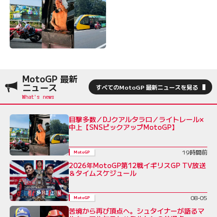
MotoGP 最新
ニュース
すべてのMotoGP 最新ニュースを見る
目撃多数／DJクアルタラロ／ライトレール×
中上【SNSピックアップMotoGP】
19時間前
MotoGP
2026年MotoGP第12戦イギリスGP TV放送
＆タイムスケジュール
08-05
MotoGP
苦境から再び頂点へ。シュタイナーが語るマ