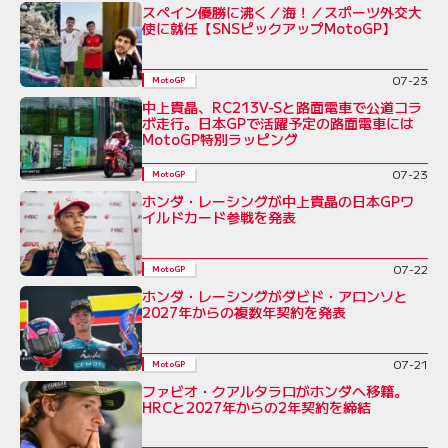
スペイン優勝に沸く／海！／スポーツ外交大
使に就任【SNSピックアップMotoGP】
07-23
MotoGP
中上貴晶、RC213V-Sと路面電車で公道コラ
ボ走行。日本GPで活躍予定の路面電車には
MotoGP特別ラッピング
07-23
MotoGP
ホンダ・レーシングが中上貴晶の日本GPワ
イルドカード参戦を発表
07-22
MotoGP
ホンダ・レーシングがダビド・アロンソと
2027年からの複数年契約を発表
07-21
MotoGP
ファビオ・クアルタラロがホンダへ移籍。
HRCと2027年からの2年契約を締結