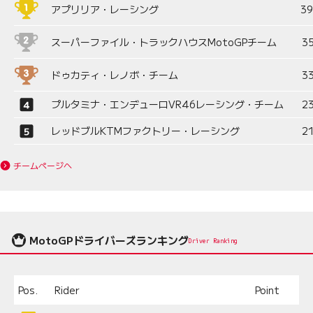
アプリリア・レーシング
3
スーパーファイル・トラックハウスMotoGPチーム
3
ドゥカティ・レノボ・チーム
3
プルタミナ・エンデューロVR46レーシング・チーム
2
レッドブルKTMファクトリー・レーシング
2
チームページへ
MotoGPドライバーズランキング
Driver Ranking
Pos.
Rider
Point