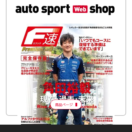
F速 Premium Vol.3
角田裕毅 現在・過去・未来
2,100円
商品ページ