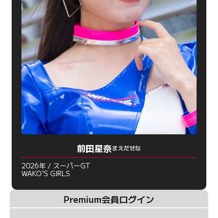
前田星奈
まえだせな
2026年 / スーパーGT
WAKO'S GIRLS
Premium会員ログイン