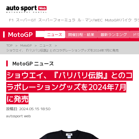
コ
ン
テ
ン
F1
スーパーGT
スーパーフォーミュラ
ル・マン/WEC
MotoGP/バイク
ラ
ツ
へ
MotoGP
ニュース
開催日程・結果
最新ランキング
ド
ス
キ
TOP
MotoGP
ニュース
ッ
ショウエイ、『バリバリ伝説』とのコラボレーショングッズを2024年7月に発売
プ
MotoGP ニュース
ショウエイ、『バリバリ伝説』とのコ
ラボレーショングッズを2024年7月
に発売
投稿日:
2024.05.15 18:50
autosport web