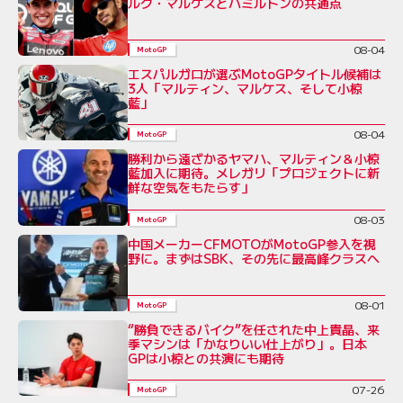
ルク・マルケスとハミルトンの共通点
08-04
MotoGP
エスパルガロが選ぶMotoGPタイトル候補は
3人「マルティン、マルケス、そして小椋
藍」
08-04
MotoGP
勝利から遠ざかるヤマハ、マルティン＆小椋
藍加入に期待。メレガリ「プロジェクトに新
鮮な空気をもたらす」
08-03
MotoGP
中国メーカーCFMOTOがMotoGP参入を視
野に。まずはSBK、その先に最高峰クラスへ
08-01
MotoGP
“勝負できるバイク”を任された中上貴晶、来
季マシンは「かなりいい仕上がり」。日本
GPは小椋との共演にも期待
07-26
MotoGP