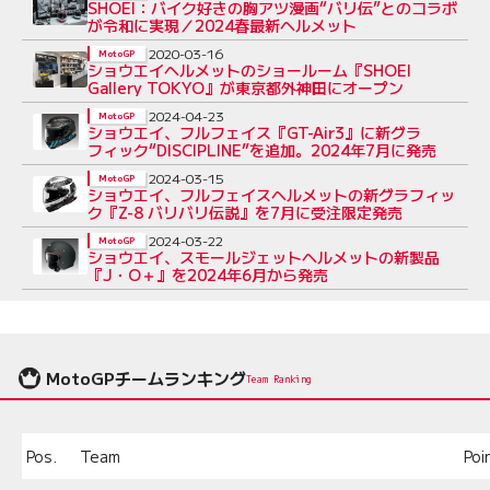
SHOEI：バイク好きの胸アツ漫画“バリ伝”とのコラボ
が令和に実現／2024春最新ヘルメット
2020-03-16
MotoGP
ショウエイヘルメットのショールーム『SHOEI
Gallery TOKYO』が東京都外神田にオープン
2024-04-23
MotoGP
ショウエイ、フルフェイス『GT-Air3』に新グラ
フィック“DISCIPLINE”を追加。2024年7月に発売
2024-03-15
MotoGP
ショウエイ、フルフェイスヘルメットの新グラフィッ
ク『Z-8 バリバリ伝説』を7月に受注限定発売
2024-03-22
MotoGP
ショウエイ、スモールジェットヘルメットの新製品
『J・O＋』を2024年6月から発売
MotoGPチームランキング
Team Ranking
Pos.
Team
Poi