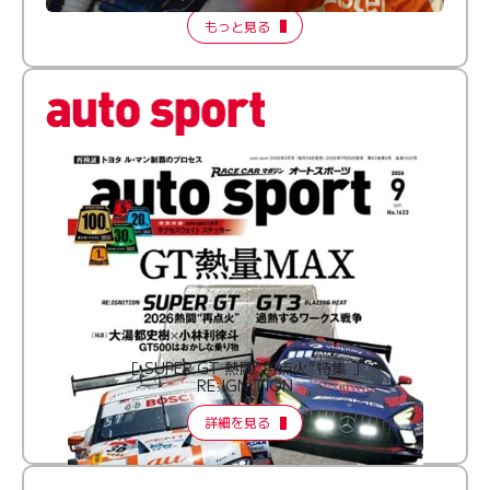
もっと見る
［ SUPER GT 熱闘“再点火”特集 ］
RE:IGNITION
詳細を見る