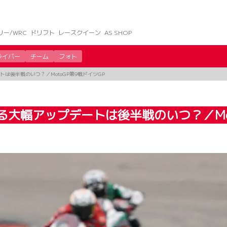
リー/WRC
ドリフト
レースクイーン
AS SHOP
ライバー
チーム
フォト
は後半戦のいつ？／MotoGP第9戦ドイツGP
る大幅アップデートは後半戦のいつ？／Mot