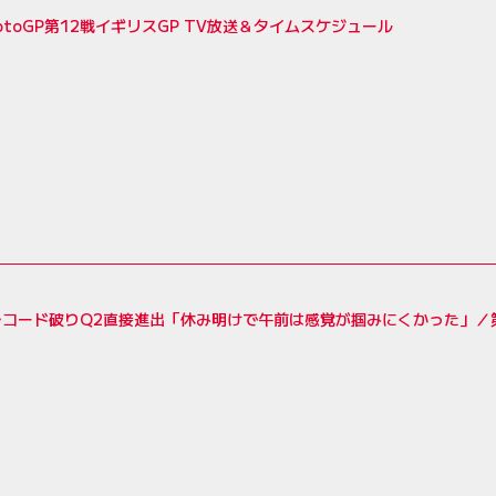
MotoGP第12戦イギリスGP TV放送＆タイムスケジュール
コード破りQ2直接進出「休み明けで午前は感覚が掴みにくかった」／第