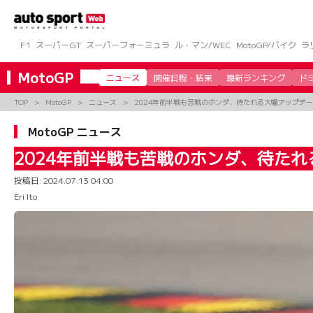
コ
ン
テ
ン
F1
スーパーGT
スーパーフォーミュラ
ル・マン/WEC
MotoGP/バイク
ラ
ツ
へ
MotoGP
ニュース
開催日程・結果
最新ランキング
ド
ス
キ
TOP
MotoGP
ニュース
2024年前半戦も苦戦のホンダ、待たれる大幅アップデート
ッ
プ
MotoGP ニュース
2024年前半戦も苦戦のホンダ、待たれ
投稿日:
2024.07.13 04:00
Eri Ito