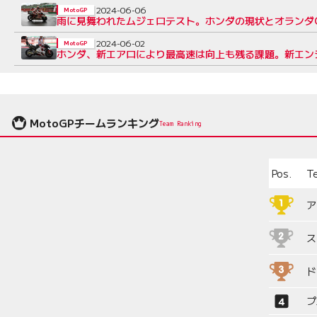
2024-06-06
MotoGP
雨に見舞われたムジェロテスト。ホンダの現状とオランダG
2024-06-02
MotoGP
ホンダ、新エアロにより最高速は向上も残る課題。新エン
MotoGPチームランキング
Team Ranking
Pos.
T
ア
ス
ド
プ