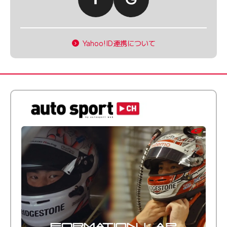
Yahoo!ID連携について
倒す相手を、信じてる。小林利徠斗 × 野村勇斗