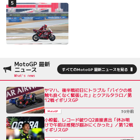
MotoGP 最新
ニュース
すべてのMotoGP 最新ニュースを見る
ヤマハ、後半戦初日にトラブル「バイクの感
触も良くなく緊張した」とクアルタラロ／第
12戦イギリスGP
39分前
MotoGP
小椋藍、レコード破りQ2直接進出「休み明
けで午前は感覚が掴みにくかった」／第12戦
イギリスGP