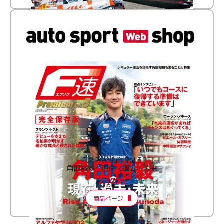
F速 Premium Vol.3
角田裕毅 現在・過去・未来
2,100円
商品ページ