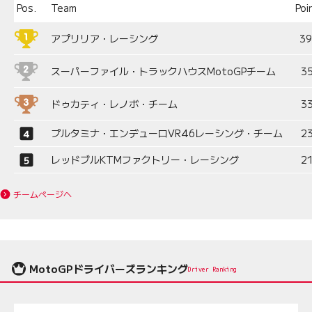
Pos.
Team
Poi
アプリリア・レーシング
3
スーパーファイル・トラックハウスMotoGPチーム
3
ドゥカティ・レノボ・チーム
3
プルタミナ・エンデューロVR46レーシング・チーム
2
レッドブルKTMファクトリー・レーシング
2
チームページへ
MotoGPドライバーズランキング
Driver Ranking