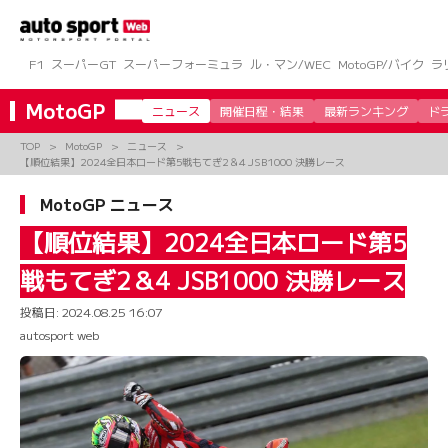
コ
ン
テ
ン
F1
スーパーGT
スーパーフォーミュラ
ル・マン/WEC
MotoGP/バイク
ラ
ツ
へ
MotoGP
ニュース
開催日程・結果
最新ランキング
ド
ス
キ
TOP
MotoGP
ニュース
ッ
【順位結果】2024全日本ロード第5戦もてぎ2＆4 JSB1000 決勝レース
プ
MotoGP ニュース
【順位結果】2024全日本ロード第5
戦もてぎ2＆4 JSB1000 決勝レース
投稿日:
2024.08.25 16:07
autosport web