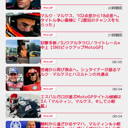
20時間前
MotoGP
マルク・マルケス、102点差から18点差へ。
タイトル争い復帰に「2度目のチャンスをも
らった」
21時間前
MotoGP
目撃多数／DJクアルタラロ／ライトレール×
中上【SNSピックアップMotoGP】
08-06
MotoGP
苦境から再び頂点へ。シュタイナーが語るマ
ルク・マルケスとハミルトンの共通点
08-04
MotoGP
エスパルガロが選ぶMotoGPタイトル候補は
3人「マルティン、マルケス、そして小椋
藍」
08-04
MotoGP
勝利から遠ざかるヤマハ、マルティン＆小椋