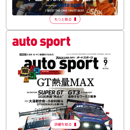
【FORMATION LAP Produced by auto sport】
2026 Episode 2
もっと見る
［ SUPER GT 熱闘“再点火”特集 ］
RE:IGNITION
詳細を見る