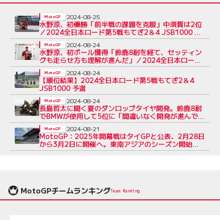
2024-08-25
MotoGP
水野涼、初優勝「前半戦の課題を克服」中須賀は2位
／2024全日本ロード第5戦もてぎ2＆4 JSB1000 決
勝
2024-08-24
MotoGP
水野涼、初ポール獲得「鈴鹿8耐を経て、セッティン
グも走らせ方も理解が進んだ」／2024全日本ロード
第5戦もてぎ2＆4 JSB1000 予選
2024-08-24
MotoGP
【順位結果】2024全日本ロード第5戦もてぎ2＆4
JSB1000 予選
2024-08-24
MotoGP
長島哲太に聞く夏のダンロップタイヤ開発。鈴鹿8耐
でBMWが使用して5位に「間違いなく開発が進んでい
る」／全日本ロード
2024-08-21
MotoGP
MotoGP：2025年開幕戦はタイGPと公表、2月28日
から3月2日に開催へ。東南アジアのシーズン開始は
1999年以来
MotoGPチームランキング
Team Ranking