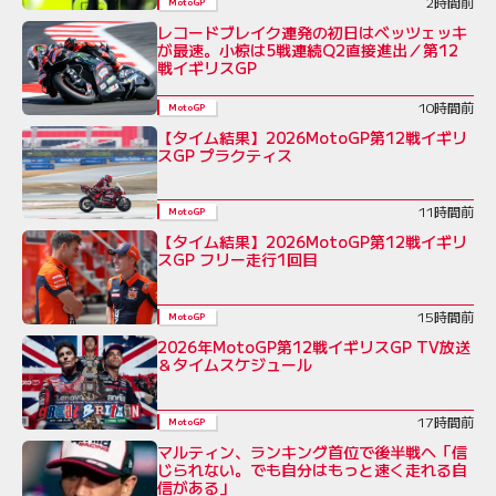
2時間前
MotoGP
レコードブレイク連発の初日はベッツェッキ
が最速。小椋は5戦連続Q2直接進出／第12
戦イギリスGP
10時間前
MotoGP
【タイム結果】2026MotoGP第12戦イギリ
スGP プラクティス
11時間前
MotoGP
【タイム結果】2026MotoGP第12戦イギリ
スGP フリー走行1回目
15時間前
MotoGP
2026年MotoGP第12戦イギリスGP TV放送
＆タイムスケジュール
17時間前
MotoGP
マルティン、ランキング首位で後半戦へ「信
じられない。でも自分はもっと速く走れる自
信がある」