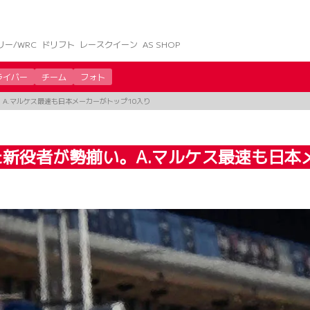
リー/WRC
ドリフト
レースクイーン
AS SHOP
ライバー
チーム
フォト
A.マルケス最速も日本メーカーがトップ10入り
新役者が勢揃い。A.マルケス最速も日本