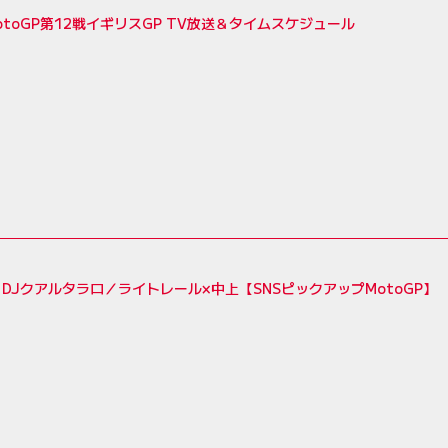
MotoGP第12戦イギリスGP TV放送＆タイムスケジュール
DJクアルタラロ／ライトレール×中上【SNSピックアップMotoGP】