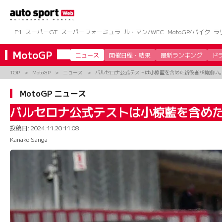
コ
ン
テ
ン
F1
スーパーGT
スーパーフォーミュラ
ル・マン/WEC
MotoGP/バイク
ラ
ツ
へ
MotoGP
ニュース
開催日程・結果
最新ランキング
ド
ス
キ
TOP
MotoGP
ニュース
バルセロナ公式テストは小椋藍を含めた新役者が勢揃い。
ッ
プ
MotoGP ニュース
バルセロナ公式テストは小椋藍を含めた
投稿日:
2024.11.20 11:08
Kanako Sanga