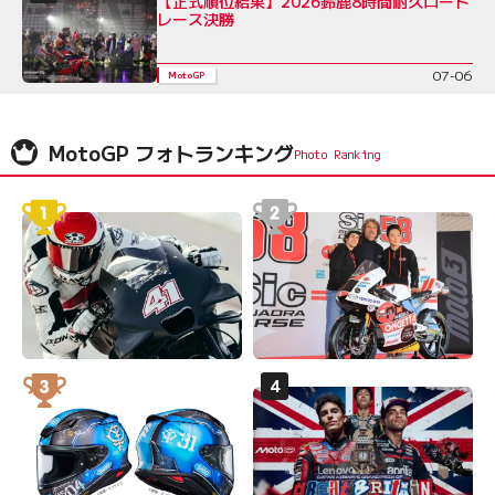
【正式順位結果】2026鈴鹿8時間耐久ロード
レース決勝
07-06
MotoGP
MotoGP フォトランキング