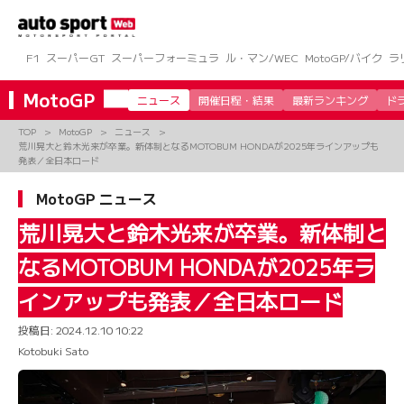
コ
ン
テ
ン
F1
スーパーGT
スーパーフォーミュラ
ル・マン/WEC
MotoGP/バイク
ラ
ツ
へ
MotoGP
ニュース
開催日程・結果
最新ランキング
ド
ス
キ
TOP
MotoGP
ニュース
ッ
荒川晃大と鈴木光来が卒業。新体制となるMOTOBUM HONDAが2025年ラインアップも
プ
発表／全日本ロード
MotoGP ニュース
荒川晃大と鈴木光来が卒業。新体制と
なるMOTOBUM HONDAが2025年ラ
インアップも発表／全日本ロード
投稿日:
2024.12.10 10:22
Kotobuki Sato