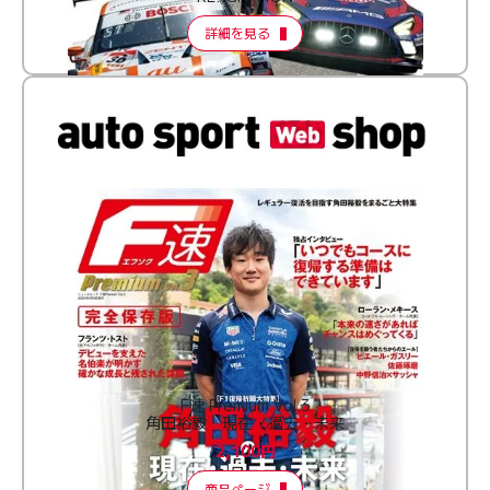
詳細を見る
F速 Premium Vol.3
角田裕毅 現在・過去・未来
2,100円
商品ページ