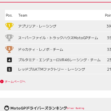
Pos.
Team
Poi
アプリリア・レーシング
3
スーパーファイル・トラックハウスMotoGPチーム
3
ドゥカティ・レノボ・チーム
3
プルタミナ・エンデューロVR46レーシング・チーム
2
レッドブルKTMファクトリー・レーシング
2
チームページへ
MotoGPドライバーズランキング
Driver Ranking