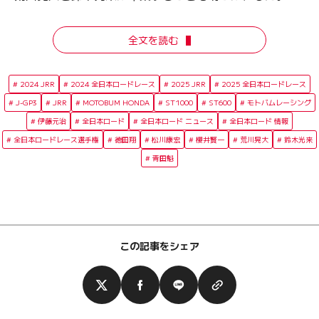
全文を読む
2024 JRR
2024 全日本ロードレース
2025 JRR
2025 全日本ロードレース
J-GP3
JRR
MOTOBUM HONDA
ST1000
ST600
モトバムレーシング
伊藤元治
全日本ロード
全日本ロード ニュース
全日本ロード 情報
全日本ロードレース選手権
徳田翔
松川康宏
櫻井賢一
荒川晃大
鈴木光来
青田魁
この記事をシェア