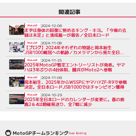
関連記事
2024-12-06
MotoGP
まずは身体の回復に努めるキング・キヨ。「今後の去
就は未定」と清成龍一が報告／全日本ロード
2024-11-08
MotoGP
【ブログ】2024年それぞれの物語と岡本裕生
JSB1000戴冠への軌跡／カメラマンから見た全日本
ロード第8戦鈴鹿
2024-11-25
MotoGP
2025年MotoGP暫定エントリーリストが発表。ヤマ
ハは3年ぶりの4台体制、國井がMoto2へ参戦
2024-11-06
MotoGP
岡本裕生、2025年からWSSPにヤマハYZF-R9で参戦
決定。全日本ロードJSB1000ではチャンピオン獲得
2024-10-29
MotoGP
2025年全日本ロードのカレンダーが変更に。春の鈴
鹿2＆4は開催見送り、全7戦に減少
MotoGPチームランキング
Team Ranking