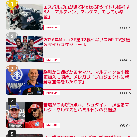
エスパルガロが選ぶMotoGPタイトル候補は
3人「マルティン、マルケス、そして小椋
藍」
08-04
MotoGP
2026年MotoGP第12戦イギリスGP TV放送
＆タイムスケジュール
08-05
MotoGP
勝利から遠ざかるヤマハ、マルティン＆小椋
藍加入に期待。メレガリ「プロジェクトに新
鮮な空気をもたらす」
08-03
MotoGP
苦境から再び頂点へ。シュタイナーが語るマ
ルク・マルケスとハミルトンの共通点
08-04
MotoGP