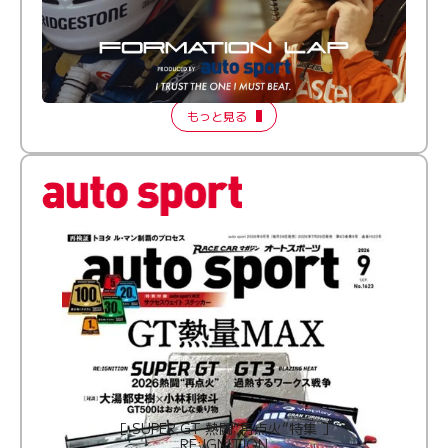
倒す相手を、信じてる。小林利徠斗 × 野村勇斗
【FORMATION LAP Produced by auto sport】
2026 Episode 2
もっと見る
［ SUPER GT 熱闘“再点火”特集 ］
RE:IGNITION