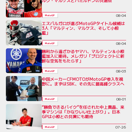
ルク・マルケスとハミルトンの共通点
08-04
MotoGP
エスパルガロが選ぶMotoGPタイトル候補は
3人「マルティン、マルケス、そして小椋
藍」
08-04
MotoGP
勝利から遠ざかるヤマハ、マルティン＆小椋
藍加入に期待。メレガリ「プロジェクトに新
鮮な空気をもたらす」
08-03
MotoGP
中国メーカーCFMOTOがMotoGP参入を視
野に。まずはSBK、その先に最高峰クラスへ
08-01
MotoGP
“勝負できるバイク”を任された中上貴晶、来
季マシンは「かなりいい仕上がり」。日本
GPは小椋との共演にも期待
07-26
MotoGP