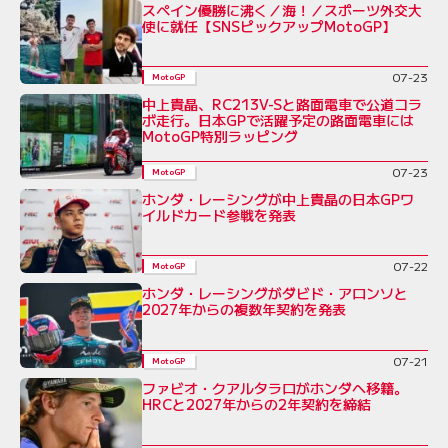
スペイン優勝に沸く／海！／スポーツ外交大
使に就任【SNSピックアップMotoGP】
07-23
MotoGP
中上貴晶、RC213V-Sと路面電車で公道コラ
ボ走行。日本GPで活躍予定の路面電車には
MotoGP特別ラッピング
07-23
MotoGP
ホンダ・レーシングが中上貴晶の日本GPワ
イルドカード参戦を発表
07-22
MotoGP
ホンダ・レーシングがダビド・アロンソと
2027年からの複数年契約を発表
07-21
MotoGP
ファビオ・クアルタラロがホンダへ移籍。
HRCと2027年からの2年契約を締結