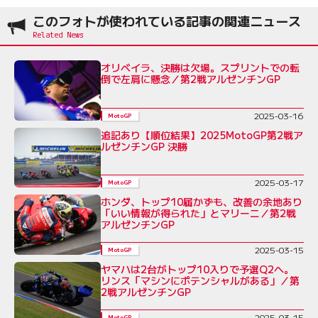
このフォトが使われている記事の関連ニュース
オリベイラ、決勝は欠場。スプリントでの転
倒で左肩に懸念／第2戦アルゼンチンGP
2025-03-16
MotoGP
追記あり【順位結果】2025MotoGP第2戦ア
ルゼンチンGP 決勝
2025-03-17
MotoGP
ホンダ、トップ10届かずも、改善の余地あり
「いい情報が得られた」とマリーニ／第2戦
アルゼンチンGP
2025-03-15
MotoGP
ヤマハは2台がトップ10入りで予選Q2へ。
リンス「マシンにポテンシャルがある」／第
2戦アルゼンチンGP
2025-03-15
MotoGP