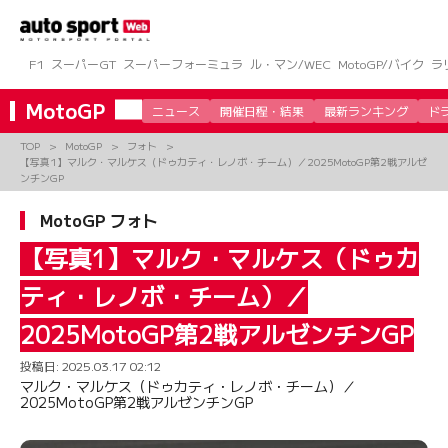
コ
ン
テ
ン
F1
スーパーGT
スーパーフォーミュラ
ル・マン/WEC
MotoGP/バイク
ラ
ツ
へ
MotoGP
ニュース
開催日程・結果
最新ランキング
ド
ス
キ
TOP
MotoGP
フォト
ッ
【写真1】マルク・マルケス（ドゥカティ・レノボ・チーム）／2025MotoGP第2戦アルゼ
プ
ンチンGP
MotoGP フォト
【写真1】マルク・マルケス（ドゥカ
ティ・レノボ・チーム）／
2025MotoGP第2戦アルゼンチンGP
投稿日:
2025.03.17 02:12
マルク・マルケス（ドゥカティ・レノボ・チーム）／
2025MotoGP第2戦アルゼンチンGP