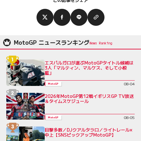
MotoGP ニュースランキング
エスパルガロが選ぶMotoGPタイトル候補は
3人「マルティン、マルケス、そして小椋
藍」
08-04
MotoGP
2026年MotoGP第12戦イギリスGP TV放送
＆タイムスケジュール
08-05
MotoGP
目撃多数／DJクアルタラロ／ライトレール×
中上【SNSピックアップMotoGP】