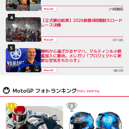
21時間前
MotoGP
【正式順位結果】2026鈴鹿8時間耐久ロード
レース決勝
07-06
MotoGP
勝利から遠ざかるヤマハ、マルティン＆小椋
藍加入に期待。メレガリ「プロジェクトに新
鮮な空気をもたらす」
08-03
MotoGP
MotoGP フォトランキング