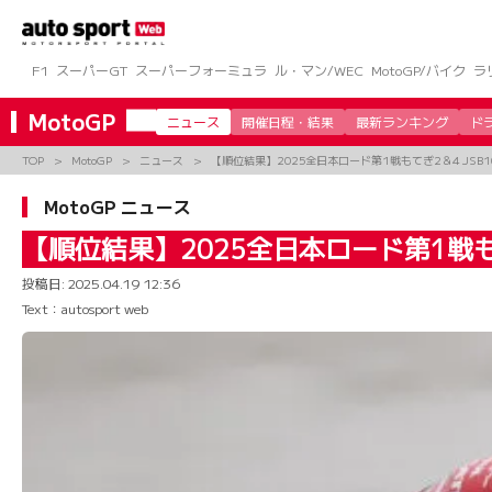
コ
ン
テ
ン
F1
スーパーGT
スーパーフォーミュラ
ル・マン/WEC
MotoGP/バイク
ラ
ツ
へ
MotoGP
ニュース
開催日程・結果
最新ランキング
ド
ス
キ
TOP
MotoGP
ニュース
【順位結果】2025全日本ロード第1戦もてぎ2＆4 JSB10
ッ
プ
MotoGP ニュース
【順位結果】2025全日本ロード第1戦もてぎ
投稿日:
2025.04.19 12:36
Text：autosport web