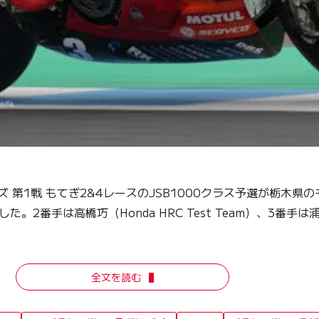
ズ 第1戦 もてぎ2&4レースのJSB1000クラス予選が栃木
。2番手は高橋巧（Honda HRC Test Team）、3番手は浦本修充
全文を読む