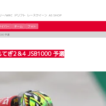
リー/WRC
ドリフト
レースクイーン
AS SHOP
ライバー
チーム
フォト
00 予選
2＆4 JSB1000 予選