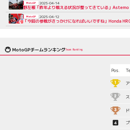
2025-04-14
MotoGP
野左根「昨年より戦える状況が整ってきている」Astemo Pro 
2025-04-12
MotoGP
「今回の参戦がきっかけになればいいですね」Honda HRC T
MotoGPチームランキング
Team Ranking
Pos.
T
ア
ス
ド
プ