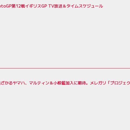
MotoGP第12戦イギリスGP TV放送＆タイムスケジュール
遠ざかるヤマハ、マルティン＆小椋藍加入に期待。メレガリ「プロジェ