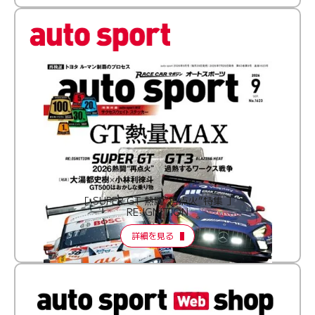
［ SUPER GT 熱闘“再点火”特集 ］
RE:IGNITION
詳細を見る