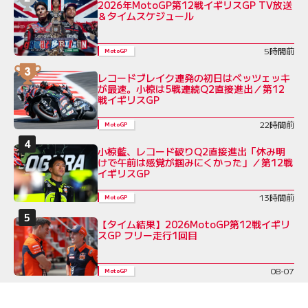
2026年MotoGP第12戦イギリスGP TV放送
＆タイムスケジュール
5時間前
MotoGP
レコードブレイク連発の初日はベッツェッキ
が最速。小椋は5戦連続Q2直接進出／第12
戦イギリスGP
22時間前
MotoGP
小椋藍、レコード破りQ2直接進出「休み明
けで午前は感覚が掴みにくかった」／第12戦
イギリスGP
13時間前
MotoGP
【タイム結果】2026MotoGP第12戦イギリ
スGP フリー走行1回目
08-07
MotoGP