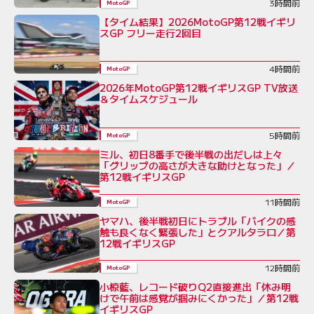
3時間前
MotoGP
【タイム結果】2026MotoGP第12戦イギリ
スGP フリー走行2回目
4時間前
MotoGP
2026年MotoGP第12戦イギリスGP TV放送
＆タイムスケジュール
5時間前
MotoGP
ミル、初日8番手で後半戦の出だしは上々
「グリップの高さが大きな助けとなった」／
第12戦イギリスGP
11時間前
MotoGP
ヤマハ、後半戦初日にトラブル「バイクの感
触も良くなく緊張した」とクアルタラロ／第
12戦イギリスGP
12時間前
MotoGP
小椋藍、レコード破りQ2直接進出「休み明
けで午前は感覚が掴みにくかった」／第12戦
イギリスGP