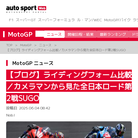
コ
ン
テ
ン
F1
スーパーGT
スーパーフォーミュラ
ル・マン/WEC
MotoGP/バイク
ラ
ツ
へ
MotoGP
ニュース
開催日程・結果
最新ランキング
ド
ス
キ
TOP
MotoGP
ニュース
ッ
【ブログ】ライディングフォーム比較／カメラマンから見た全日本ロード第2戦SUGO
プ
MotoGP ニュース
【ブログ】ライディングフォーム比較
／カメラマンから見た全日本ロード第
2戦SUGO
投稿日:
2025.06.04 08:42
Nob.I