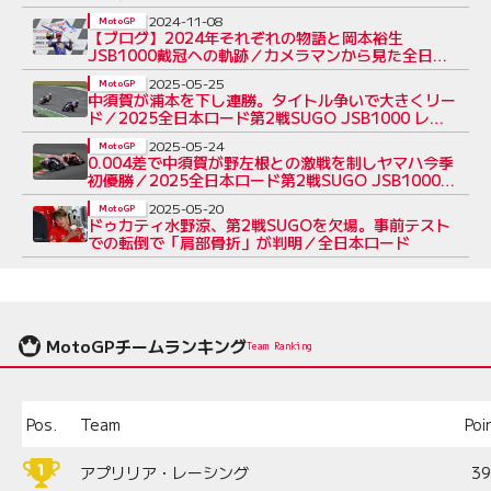
2024-11-08
MotoGP
【ブログ】2024年それぞれの物語と岡本裕生
JSB1000戴冠への軌跡／カメラマンから見た全日本
ロード第8戦鈴鹿
2025-05-25
MotoGP
中須賀が浦本を下し連勝。タイトル争いで大きくリー
ド／2025全日本ロード第2戦SUGO JSB1000 レー
ス2
2025-05-24
MotoGP
0.004差で中須賀が野左根との激戦を制しヤマハ今季
初優勝／2025全日本ロード第2戦SUGO JSB1000
レース1
2025-05-20
MotoGP
ドゥカティ水野涼、第2戦SUGOを欠場。事前テスト
での転倒で「肩部骨折」が判明／全日本ロード
MotoGPチームランキング
Team Ranking
Pos.
Team
Poi
アプリリア・レーシング
3