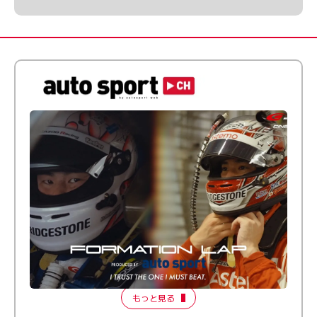
倒す相手を、信じてる。小林利徠斗 × 野村勇斗
【FORMATION LAP Produced by auto sport】
2026 Episode 2
もっと見る