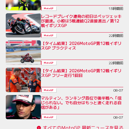
13時間前
MotoGP
レコードブレイク連発の初日はベッツェッキ
が最速。小椋は5戦連続Q2直接進出／第12
戦イギリスGP
22時間前
MotoGP
【タイム結果】2026MotoGP第12戦イギリ
スGP プラクティス
22時間前
MotoGP
【タイム結果】2026MotoGP第12戦イギリ
スGP フリー走行1回目
08-07
MotoGP
マルティン、ランキング首位で後半戦へ「信
じられない。でも自分はもっと速く走れる自
信がある」
08-07
MotoGP
すべてのMotoGP 最新ニュースを見る