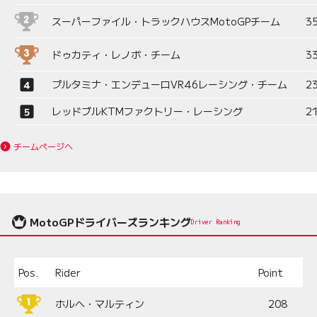
スーパーファイル・トラックハウスMotoGPチーム
3
ドゥカティ・レノボ・チーム
3
プルタミナ・エンデューロVR46レーシング・チーム
2
レッドブルKTMファクトリー・レーシング
2
チームページへ
MotoGPドライバーズランキング
Driver Ranking
Pos.
Rider
Point
ホルヘ・マルティン
208