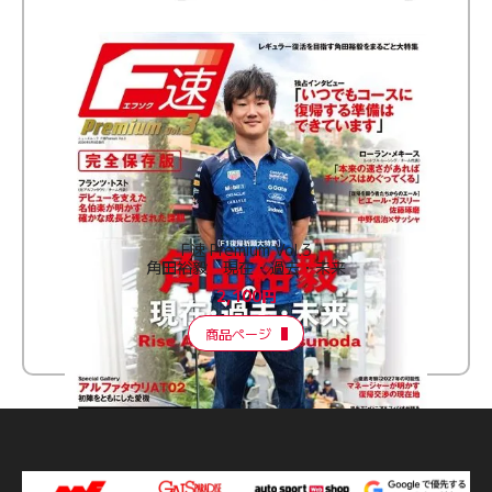
F速 Premium Vol.3
角田裕毅 現在・過去・未来
2,100円
商品ページ