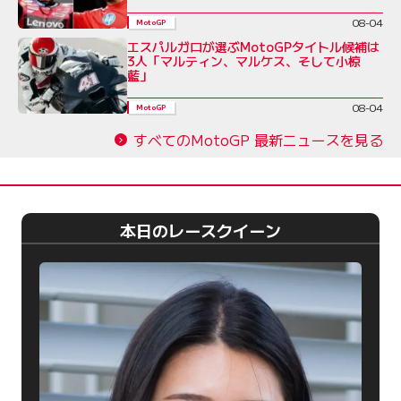
08-04
MotoGP
エスパルガロが選ぶMotoGPタイトル候補は
3人「マルティン、マルケス、そして小椋
藍」
08-04
MotoGP
すべてのMotoGP 最新ニュースを見る
本日のレースクイーン