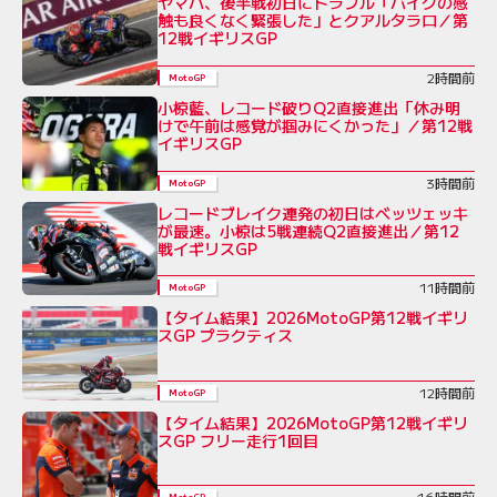
ヤマハ、後半戦初日にトラブル「バイクの感
触も良くなく緊張した」とクアルタラロ／第
12戦イギリスGP
2時間前
MotoGP
小椋藍、レコード破りQ2直接進出「休み明
けで午前は感覚が掴みにくかった」／第12戦
イギリスGP
3時間前
MotoGP
レコードブレイク連発の初日はベッツェッキ
が最速。小椋は5戦連続Q2直接進出／第12
戦イギリスGP
11時間前
MotoGP
【タイム結果】2026MotoGP第12戦イギリ
スGP プラクティス
12時間前
MotoGP
【タイム結果】2026MotoGP第12戦イギリ
スGP フリー走行1回目
16時間前
MotoGP