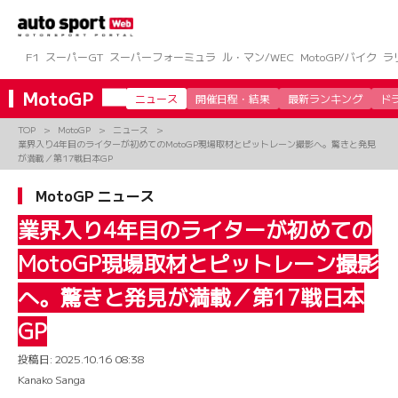
コ
ン
テ
ン
F1
スーパーGT
スーパーフォーミュラ
ル・マン/WEC
MotoGP/バイク
ラ
ツ
へ
MotoGP
ニュース
開催日程・結果
最新ランキング
ド
ス
キ
TOP
MotoGP
ニュース
ッ
業界入り4年目のライターが初めてのMotoGP現場取材とピットレーン撮影へ。驚きと発見
プ
が満載／第17戦日本GP
MotoGP ニュース
業界入り4年目のライターが初めての
MotoGP現場取材とピットレーン撮影
へ。驚きと発見が満載／第17戦日本
GP
投稿日:
2025.10.16 08:38
Kanako Sanga