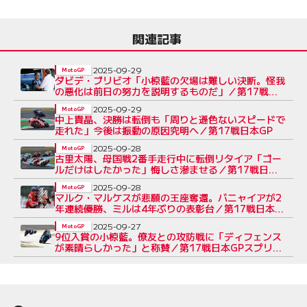
関連記事
2025-09-29
MotoGP
ダビデ・ブリビオ「小椋藍の欠場は難しい決断。怪我
の悪化は前日の努力を説明するものだ」／第17戦日
本GP
2025-09-29
MotoGP
中上貴晶、決勝は転倒も「周りと遜色ないスピードで
走れた」今後は振動の原因究明へ／第17戦日本GP
2025-09-28
MotoGP
古里太陽、母国戦2番手走行中に転倒リタイア「ゴー
ルだけはしたかった」悔しさ滲ませる／第17戦日本
GP
2025-09-28
MotoGP
マルク・マルケスが悲願の王座奪還。バニャイアが2
年連続優勝、ミルは4年ぶりの表彰台／第17戦日本
GP決勝
2025-09-27
MotoGP
9位入賞の小椋藍。僚友との攻防戦に「ディフェンス
が素晴らしかった」と称賛／第17戦日本GPスプリン
ト