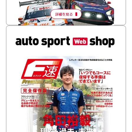
RE:IGNITION
詳細を見る
F速 Premium Vol.3
角田裕毅 現在・過去・未来
2,100円