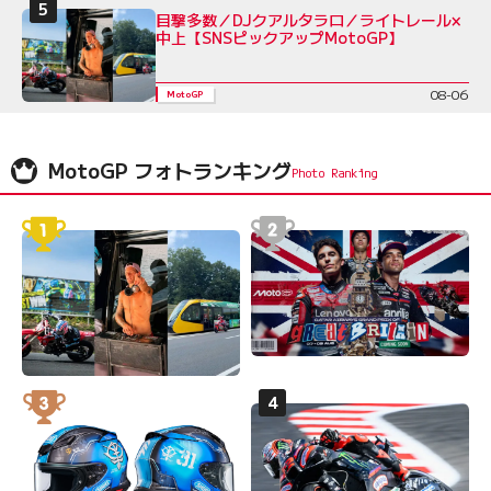
目撃多数／DJクアルタラロ／ライトレール×
中上【SNSピックアップMotoGP】
08-06
MotoGP
MotoGP フォトランキング