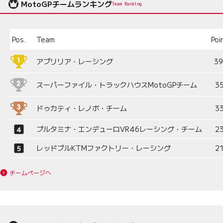
MotoGPチームランキング
Team Ranking
Pos.
Team
Poi
アプリリア・レーシング
3
スーパーファイル・トラックハウスMotoGPチーム
3
ドゥカティ・レノボ・チーム
3
プルタミナ・エンデューロVR46レーシング・チーム
2
レッドブルKTMファクトリー・レーシング
2
チームページへ