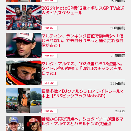
2026年MotoGP第12戦イギリスGP TV放送
＆タイムスケジュール
18時間前
MotoGP
マルティン、ランキング首位で後半戦へ「信
じられない。でも自分はもっと速く走れる自
信がある」
21時間前
MotoGP
マルク・マルケス、102点差から18点差へ。
タイトル争い復帰に「2度目のチャンスをも
らった」
22時間前
MotoGP
目撃多数／DJクアルタラロ／ライトレール×
中上【SNSピックアップMotoGP】
08-06
MotoGP
苦境から再び頂点へ。シュタイナーが語るマ
ルク・マルケスとハミルトンの共通点