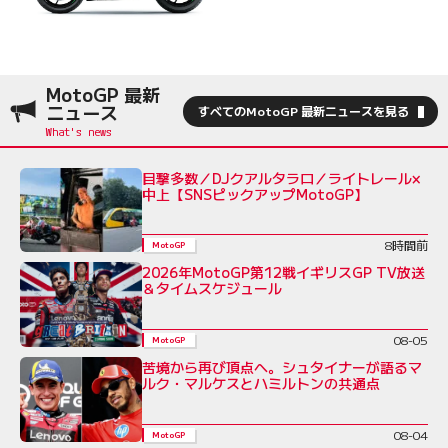
MotoGP 最新
ニュース
すべてのMotoGP 最新ニュースを見る
目撃多数／DJクアルタラロ／ライトレール×
中上【SNSピックアップMotoGP】
8時間前
MotoGP
2026年MotoGP第12戦イギリスGP TV放送
＆タイムスケジュール
08-05
MotoGP
苦境から再び頂点へ。シュタイナーが語るマ
ルク・マルケスとハミルトンの共通点
08-04
MotoGP