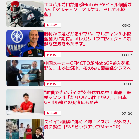
エスパルガロが選ぶMotoGPタイトル候補は
3人「マルティン、マルケス、そして小椋
藍」
08-04
MotoGP
勝利から遠ざかるヤマハ、マルティン＆小椋
藍加入に期待。メレガリ「プロジェクトに新
鮮な空気をもたらす」
08-03
MotoGP
中国メーカーCFMOTOがMotoGP参入を視
野に。まずはSBK、その先に最高峰クラスへ
08-01
MotoGP
“勝負できるバイク”を任された中上貴晶、来
季マシンは「かなりいい仕上がり」。日本
GPは小椋との共演にも期待
07-26
MotoGP
スペイン優勝に沸く／海！／スポーツ外交大
使に就任【SNSピックアップMotoGP】