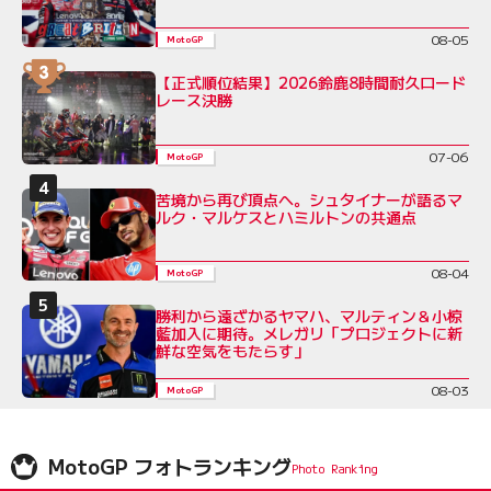
08-05
MotoGP
【正式順位結果】2026鈴鹿8時間耐久ロード
レース決勝
07-06
MotoGP
苦境から再び頂点へ。シュタイナーが語るマ
ルク・マルケスとハミルトンの共通点
08-04
MotoGP
勝利から遠ざかるヤマハ、マルティン＆小椋
藍加入に期待。メレガリ「プロジェクトに新
鮮な空気をもたらす」
08-03
MotoGP
MotoGP フォトランキング