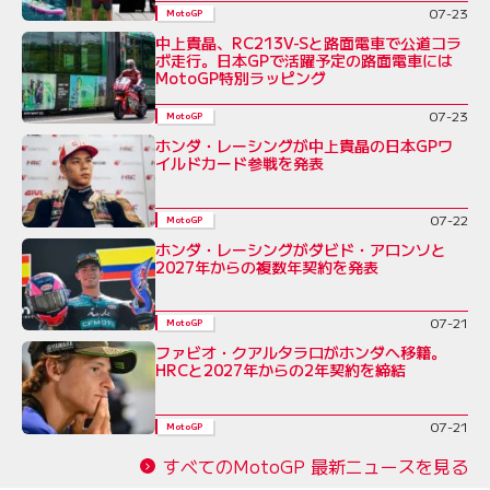
07-23
MotoGP
中上貴晶、RC213V-Sと路面電車で公道コラ
ボ走行。日本GPで活躍予定の路面電車には
MotoGP特別ラッピング
07-23
MotoGP
ホンダ・レーシングが中上貴晶の日本GPワ
イルドカード参戦を発表
07-22
MotoGP
ホンダ・レーシングがダビド・アロンソと
2027年からの複数年契約を発表
07-21
MotoGP
ファビオ・クアルタラロがホンダへ移籍。
HRCと2027年からの2年契約を締結
07-21
MotoGP
すべてのMotoGP 最新ニュースを見る