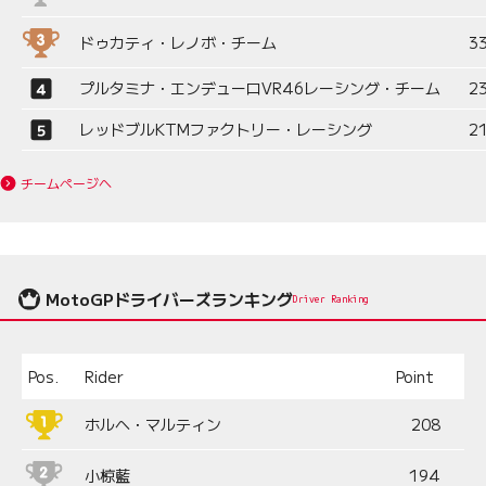
ドゥカティ・レノボ・チーム
3
プルタミナ・エンデューロVR46レーシング・チーム
2
レッドブルKTMファクトリー・レーシング
2
チームページへ
MotoGPドライバーズランキング
Driver Ranking
Pos.
Rider
Point
ホルヘ・マルティン
208
小椋藍
194