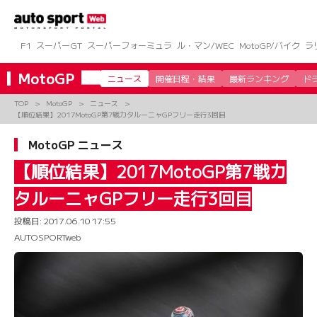
コ
ン
テ
ン
F1
スーパーGT
スーパーフォーミュラ
ル・マン/WEC
MotoGP/バイク
ラ
ツ
へ
MotoGP
ニュース
開催日程・結果
最新ランキング
ド
ス
キ
TOP
MotoGP
ニュース
ッ
【順位結果】2017MotoGP第7戦カタルーニャGPフリー走行3回目
プ
MotoGP ニュース
【順位結果】2017MotoGP第7戦カ
タルーニャGPフリー走行3回目
投稿日:
2017.06.10 17:55
AUTOSPORTweb