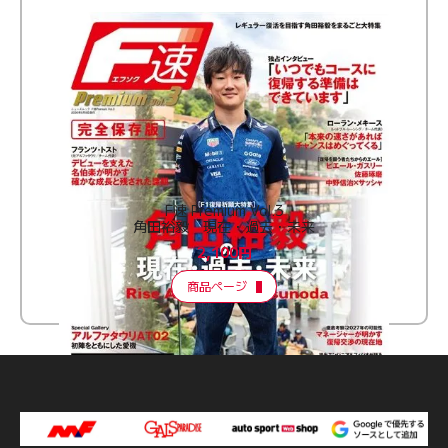
F速 Premium Vol.3
角田裕毅 現在・過去・未来
2,100円
商品ページ