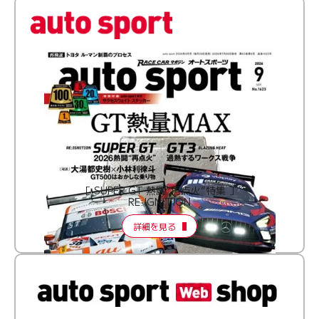
［ SUPER GT 熱闘“再点火”特集 ］
RE:IGNITION
詳細を見る