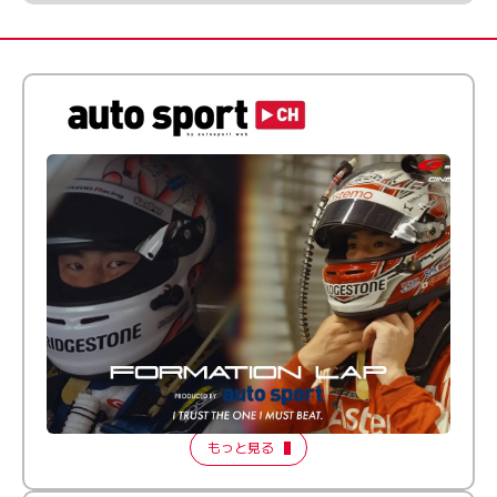
倒す相手を、信じてる。小林利徠斗 × 野村勇斗
【FORMATION LAP Produced by auto sport】
2026 Episode 2
もっと見る