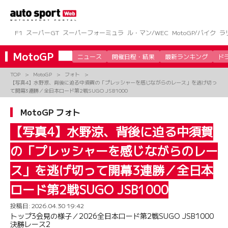
コ
ン
テ
ン
F1
スーパーGT
スーパーフォーミュラ
ル・マン/WEC
MotoGP/バイク
ラ
ツ
へ
MotoGP
ニュース
開催日程・結果
最新ランキング
ド
ス
キ
TOP
MotoGP
フォト
ッ
【写真4】水野涼、背後に迫る中須賀の「プレッシャーを感じながらのレース」を逃げ切っ
プ
て開幕3連勝／全日本ロード第2戦SUGO JSB1000
MotoGP フォト
【写真4】水野涼、背後に迫る中須賀
の「プレッシャーを感じながらのレー
ス」を逃げ切って開幕3連勝／全日本
ロード第2戦SUGO JSB1000
投稿日:
2026.04.30 19:42
トップ3会見の様子／2026全日本ロード第2戦SUGO JSB1000
決勝レース2