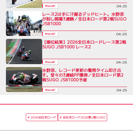
04-25
MotoGP
レース2は手に汗握るデッドヒート。水野涼
が制し開幕3連勝／全日本ロード第2戦SUGO
JSB1000
04-26
MotoGP
【順位結果】2026全日本ロードレース第2戦
SUGO JSB1000 レース2
04-26
MotoGP
水野涼、レコード更新の驚愕タイム叩き出
す。堂々の3連続PP獲得／全日本ロード第2
戦SUGO JSB1000予選
04-25
MotoGP
2026全日本ロード
全日本ロード2026第2戦SUGO