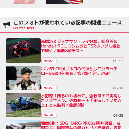
このフォトが使われている記事の関連ニュース
高橋巧＆ジョナサン・レイ好調。総合首位
Honda HRCにヨシムラとTSRホンダも僅差
で続く／鈴鹿8耐テスト
05-13
MotoGP
ホンダLCRがザルコの代役としてクラッチ
ローの起用を発表／第7戦イタリアGP
05-28
MotoGP
水野涼「跨るのも初めて」急転直下で実現し
たスズキ入り。佐原伸一氏「期待していた以
上」と太鼓判／鈴鹿8耐
05-28
MotoGP
鈴鹿8耐：SDG HARC-PRO.は國井勇輝、名
越哲平、阿部恵斗の強力トリオを継続。表彰