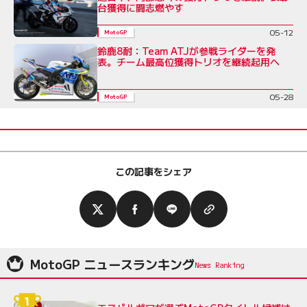
台獲得に闘志燃やす
05-12
MotoGP
鈴鹿8耐：Team ATJが参戦ライダーを発
表。チーム最高位獲得トリオを継続起用へ
05-28
MotoGP
この記事をシェア
MotoGP ニュースランキング