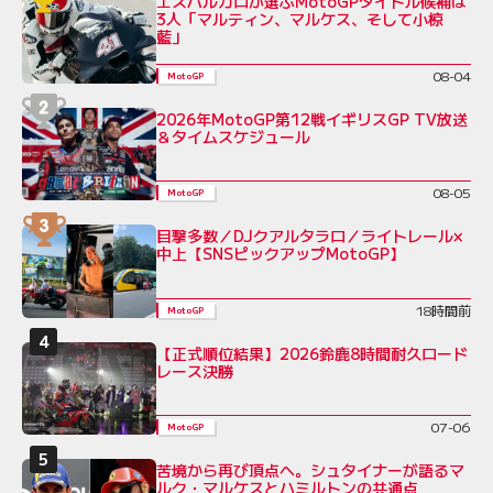
エスパルガロが選ぶMotoGPタイトル候補は
3人「マルティン、マルケス、そして小椋
藍」
08-04
MotoGP
2026年MotoGP第12戦イギリスGP TV放送
＆タイムスケジュール
08-05
MotoGP
目撃多数／DJクアルタラロ／ライトレール×
中上【SNSピックアップMotoGP】
18時間前
MotoGP
【正式順位結果】2026鈴鹿8時間耐久ロード
レース決勝
07-06
MotoGP
苦境から再び頂点へ。シュタイナーが語るマ
ルク・マルケスとハミルトンの共通点