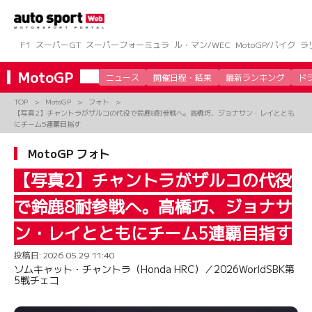
コ
ン
テ
ン
F1
スーパーGT
スーパーフォーミュラ
ル・マン/WEC
MotoGP/バイク
ラ
ツ
へ
MotoGP
ニュース
開催日程・結果
最新ランキング
ド
ス
キ
TOP
MotoGP
フォト
ッ
【写真2】チャントラがザルコの代役で鈴鹿8耐参戦へ。高橋巧、ジョナサン・レイととも
プ
にチーム5連覇目指す
MotoGP フォト
【写真2】チャントラがザルコの代役
で鈴鹿8耐参戦へ。高橋巧、ジョナサ
ン・レイとともにチーム5連覇目指す
投稿日:
2026.05.29 11:40
ソムキャット・チャントラ（Honda HRC）／2026WorldSBK第
5戦チェコ