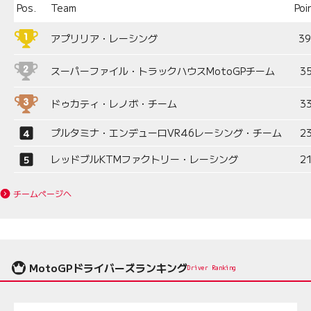
Pos.
Team
Poi
アプリリア・レーシング
3
スーパーファイル・トラックハウスMotoGPチーム
3
ドゥカティ・レノボ・チーム
3
プルタミナ・エンデューロVR46レーシング・チーム
2
レッドブルKTMファクトリー・レーシング
2
チームページへ
MotoGPドライバーズランキング
Driver Ranking