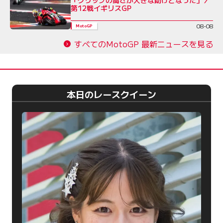
「グリップの高さが大きな助けとなった」／
第12戦イギリスGP
08-08
MotoGP
すべてのMotoGP 最新ニュースを見る
本日のレースクイーン