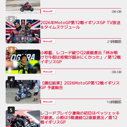
08-08
MotoGP
2026年MotoGP第12戦イギリスGP TV放送
＆タイムスケジュール
21時間前
MotoGP
小椋藍、レコード破りQ2直接進出「休み明
けで午前は感覚が掴みにくかった」／第12戦
イギリスGP
08-08
MotoGP
【順位結果】2026MotoGP第12戦イギリス
GP 予選総合
19時間前
MotoGP
レコードブレイク連発の初日はベッツェッキ
が最速。小椋は5戦連続Q2直接進出／第12
戦イギリスGP