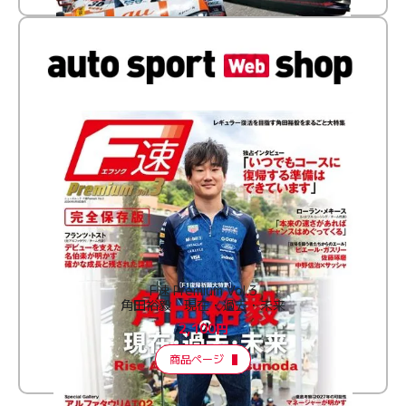
F速 Premium Vol.3
角田裕毅 現在・過去・未来
2,100円
商品ページ