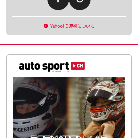
Yahoo!ID連携について
倒す相手を、信じてる。小林利徠斗 × 野村勇斗