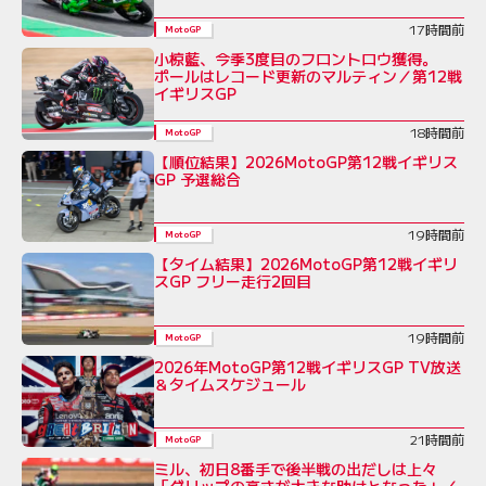
17時間前
MotoGP
小椋藍、今季3度目のフロントロウ獲得。
ポールはレコード更新のマルティン／第12戦
イギリスGP
18時間前
MotoGP
【順位結果】2026MotoGP第12戦イギリス
GP 予選総合
19時間前
MotoGP
【タイム結果】2026MotoGP第12戦イギリ
スGP フリー走行2回目
19時間前
MotoGP
2026年MotoGP第12戦イギリスGP TV放送
＆タイムスケジュール
21時間前
MotoGP
ミル、初日8番手で後半戦の出だしは上々