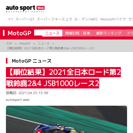
コ
ン
テ
ン
F1
スーパーGT
スーパーフォーミュラ
ル・マン/WEC
MotoGP/バイク
ラ
ツ
へ
MotoGP
ニュース
開催日程・結果
最新ランキング
ド
ス
キ
TOP
MotoGP
ニュース
ッ
【順位結果】2021全日本ロード第2戦鈴鹿2&4 JSB1000レース2
プ
MotoGP ニュース
【順位結果】2021全日本ロード第2
戦鈴鹿2&4 JSB1000レース2
投稿日:
2021.04.25 13:38
autosport web