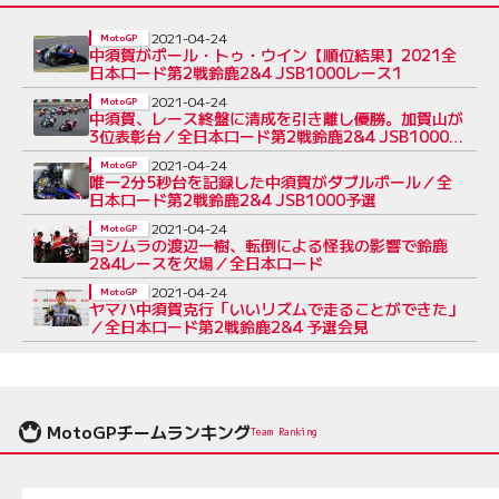
2021-04-24
MotoGP
中須賀がポール・トゥ・ウイン【順位結果】2021全
日本ロード第2戦鈴鹿2&4 JSB1000レース1
2021-04-24
MotoGP
中須賀、レース終盤に清成を引き離し優勝。加賀山が
3位表彰台／全日本ロード第2戦鈴鹿2&4 JSB1000
レース1
2021-04-24
MotoGP
唯一2分5秒台を記録した中須賀がダブルポール／全
日本ロード第2戦鈴鹿2&4 JSB1000予選
2021-04-24
MotoGP
ヨシムラの渡辺一樹、転倒による怪我の影響で鈴鹿
2&4レースを欠場／全日本ロード
2021-04-24
MotoGP
ヤマハ中須賀克行「いいリズムで走ることができた」
／全日本ロード第2戦鈴鹿2&4 予選会見
MotoGPチームランキング
Team Ranking