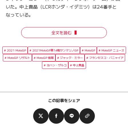
いた。中上貴晶（LCRホンダ・イデミツ）は24番手と
なっている。
全文を読む
2021 MotoGP
2021MotoGP第14戦サンマリノGP
MotoGP
MotoGP ニュース
MotoGP リザルト
MotoGP 情報
ジャック・ミラー
フランセスコ・バニャイア
ヨハン・ザルコ
中上貴晶
この記事をシェア