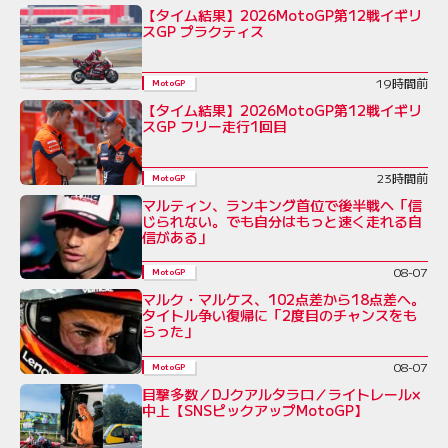
【タイム結果】2026MotoGP第12戦イギリ
スGP プラクティス
19時間前
MotoGP
【タイム結果】2026MotoGP第12戦イギリ
スGP フリー走行1回目
23時間前
MotoGP
マルティン、ランキング首位で後半戦へ「信
じられない。でも自分はもっと速く走れる自
信がある」
08-07
MotoGP
マルク・マルケス、102点差から18点差へ。
タイトル争い復帰に「2度目のチャンスをも
らった」
08-07
MotoGP
目撃多数／DJクアルタラロ／ライトレール×
中上【SNSピックアップMotoGP】