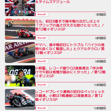
＆タイムスケジュール
1時間前
MotoGP
ミル、初日8番手で後半戦の出だしは上々
「グリップの高さが大きな助けとなった」／
第12戦イギリスGP
8時間前
MotoGP
ヤマハ、後半戦初日にトラブル「バイクの感
触も良くなく緊張した」とクアルタラロ／第
12戦イギリスGP
9時間前
MotoGP
小椋藍、レコード破りQ2直接進出「休み明
けで午前は感覚が掴みにくかった」／第12戦
イギリスGP
10時間前
MotoGP
レコードブレイク連発の初日はベッツェッキ
が最速。小椋は5戦連続Q2直接進出／第12
戦イギリスGP
18時間前
MotoGP