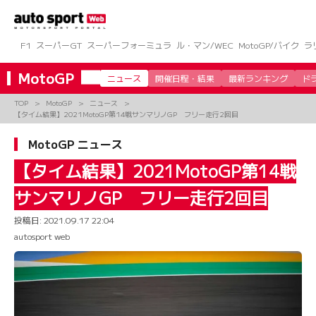
コ
ン
テ
ン
F1
スーパーGT
スーパーフォーミュラ
ル・マン/WEC
MotoGP/バイク
ラ
ツ
へ
MotoGP
ニュース
開催日程・結果
最新ランキング
ド
ス
キ
TOP
MotoGP
ニュース
ッ
【タイム結果】2021MotoGP第14戦サンマリノGP フリー走行2回目
プ
MotoGP ニュース
【タイム結果】2021MotoGP第14戦
サンマリノGP フリー走行2回目
投稿日:
2021.09.17 22:04
autosport web