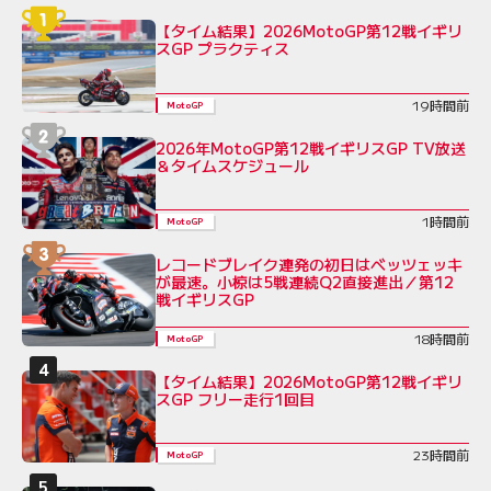
【タイム結果】2026MotoGP第12戦イギリ
スGP プラクティス
19時間前
MotoGP
2026年MotoGP第12戦イギリスGP TV放送
＆タイムスケジュール
1時間前
MotoGP
レコードブレイク連発の初日はベッツェッキ
が最速。小椋は5戦連続Q2直接進出／第12
戦イギリスGP
18時間前
MotoGP
【タイム結果】2026MotoGP第12戦イギリ
スGP フリー走行1回目
23時間前
MotoGP