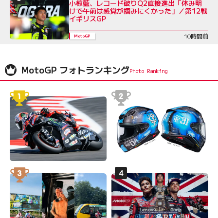
小椋藍、レコード破りQ2直接進出「休み明
けで午前は感覚が掴みにくかった」／第12戦
イギリスGP
10時間前
MotoGP
MotoGP フォトランキング