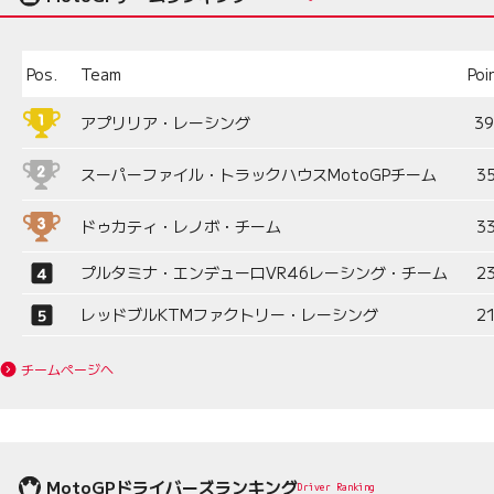
Pos.
Team
Poi
アプリリア・レーシング
3
スーパーファイル・トラックハウスMotoGPチーム
3
ドゥカティ・レノボ・チーム
3
プルタミナ・エンデューロVR46レーシング・チーム
2
レッドブルKTMファクトリー・レーシング
2
チームページへ
MotoGPドライバーズランキング
Driver Ranking