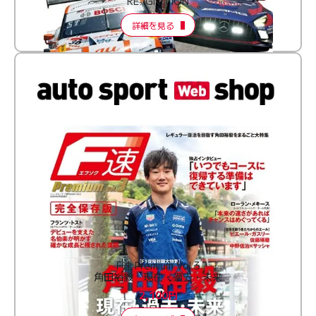
RE:IGNITION
詳細を見る
F速 Premium Vol.3
角田裕毅 現在・過去・未来
2,100円