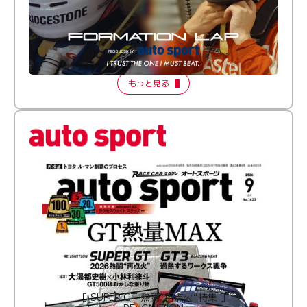
倒す相手を、信じてる。小林利徠斗 × 野村勇斗
【FORMATION LAP Produced by auto sport】
2026 Episode 2
もっと見る
［ SUPER GT 熱闘“再点火”特集 ］