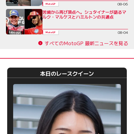
08-06
MotoGP
苦境から再び頂点へ。シュタイナーが語るマ
ルク・マルケスとハミルトンの共通点
08-04
MotoGP
すべてのMotoGP 最新ニュースを見る
本日のレースクイーン