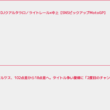
DJクアルタラロ／ライトレール×中上【SNSピックアップMotoGP】
ルケス、102点差から18点差へ。タイトル争い復帰に「2度目のチャ