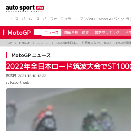
コ
ン
テ
ン
F1
スーパーGT
スーパーフォーミュラ
ル・マン/WEC
MotoGP/バイク
ラ
ツ
へ
MotoGP
ニュース
開催日程・結果
最新ランキング
ド
ス
キ
TOP
MotoGP
ニュース
2022年全日本ロード筑波大会でST1000、ST600が
ッ
プ
MotoGP ニュース
2022年全日本ロード筑波大会でST100
投稿日:
2021.12.10 12:22
autosport web