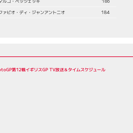
マルコ・ベッツェッキ
186
ファビオ・ディ・ジャンアントニオ
184
MotoGP第12戦イギリスGP TV放送＆タイムスケジュール