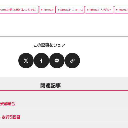
MotoGP第20戦バレンシアGP
MotoGP
MotoGP ニュース
MotoGP リザルト
MotoG
この記事をシェア
関連記事
3予選総合
ー走行3回目