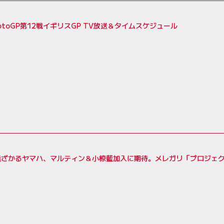
MotoGP第12戦イギリスGP TV放送＆タイムスケジュール
遠ざかるヤマハ、マルティン＆小椋藍加入に期待。メレガリ「プロジェ