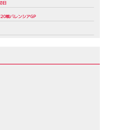
初日
20戦バレンシアGP