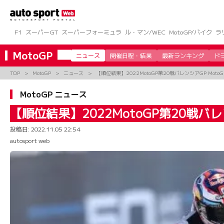
コ
ン
テ
ン
F1
スーパーGT
スーパーフォーミュラ
ル・マン/WEC
MotoGP/バイク
ラ
ツ
へ
MotoGP
ニュース
開催日程・結果
最新ランキング
ド
ス
キ
TOP
MotoGP
ニュース
【順位結果】2022MotoGP第20戦バレンシアGP Moto
ッ
プ
MotoGP ニュース
【順位結果】2022MotoGP第20戦バレ
投稿日:
2022.11.05 22:54
autosport web