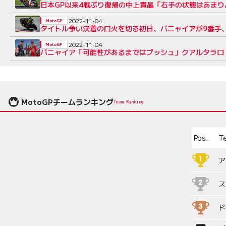
日本GP以来4戦ぶり復帰の中上貴晶「右手の状態はあまりよ
2022-11-04
MotoGP
タイトル争い決着の口火を切る初日、バニャイアが9番手、
2022-11-04
MotoGP
バニャイア「可能性があるまではプッシュ」クアルタラロ「
MotoGPチームランキング
Team Ranking
Pos.
T
ア
ス
ド