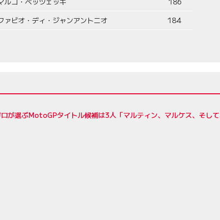
マルコ・ベッツェッキ
186
ファビオ・ディ・ジャンアントニオ
184
ロが選ぶMotoGPタイトル候補は3人「マルティン、マルケス、そし