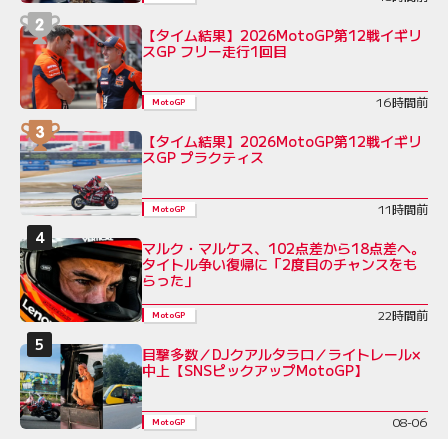
【タイム結果】2026MotoGP第12戦イギリ
スGP フリー走行1回目
16時間前
MotoGP
【タイム結果】2026MotoGP第12戦イギリ
スGP プラクティス
11時間前
MotoGP
マルク・マルケス、102点差から18点差へ。
タイトル争い復帰に「2度目のチャンスをも
らった」
22時間前
MotoGP
目撃多数／DJクアルタラロ／ライトレール×
中上【SNSピックアップMotoGP】
08-06
MotoGP