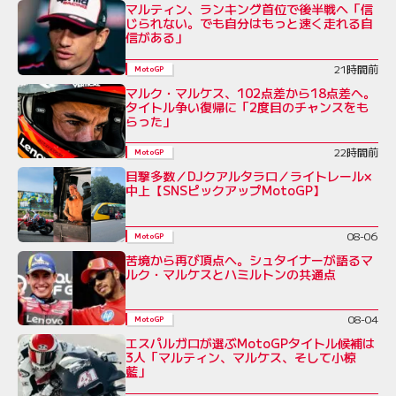
マルティン、ランキング首位で後半戦へ「信
じられない。でも自分はもっと速く走れる自
信がある」
21時間前
MotoGP
マルク・マルケス、102点差から18点差へ。
タイトル争い復帰に「2度目のチャンスをも
らった」
22時間前
MotoGP
目撃多数／DJクアルタラロ／ライトレール×
中上【SNSピックアップMotoGP】
08-06
MotoGP
苦境から再び頂点へ。シュタイナーが語るマ
ルク・マルケスとハミルトンの共通点
08-04
MotoGP
エスパルガロが選ぶMotoGPタイトル候補は
3人「マルティン、マルケス、そして小椋
藍」