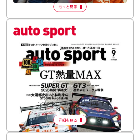
もっと見る
［ SUPER GT 熱闘“再点火”特集 ］
RE:IGNITION
詳細を見る