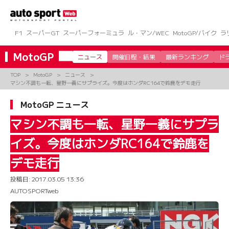
コ
ン
テ
ン
F1
スーパーGT
スーパーフォーミュラ
ル・マン/WEC
MotoGP/バイク
ラ
ツ
へ
MotoGP
ニュース
開催日程・結果
最新ランキング
ド
ス
キ
TOP
MotoGP
ニュース
ッ
マシン不調も一転、星野一義にサプライズ。今度はホンダRC164で鈴鹿をデモ走行
プ
MotoGP ニュース
マシン不調も一転、星野一義にサプラ
イズ。今度はホンダRC164で鈴鹿を
デモ走行
投稿日:
2017.03.05 13:36
AUTOSPORTweb