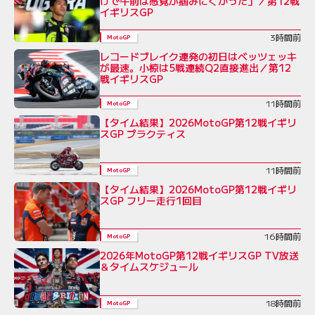
けで午前は感覚が掴みにくかった」／第12戦
イギリスGP
3時間前
MotoGP
レコードブレイク連発の初日はベッツェッキ
が最速。小椋は5戦連続Q2直接進出／第12
戦イギリスGP
11時間前
MotoGP
【タイム結果】2026MotoGP第12戦イギリ
スGP プラクティス
11時間前
MotoGP
【タイム結果】2026MotoGP第12戦イギリ
スGP フリー走行1回目
16時間前
MotoGP
2026年MotoGP第12戦イギリスGP TV放送
＆タイムスケジュール
18時間前
MotoGP