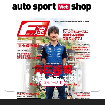
F速 Premium Vol.3
角田裕毅 現在・過去・未来
2,100円
商品ページ