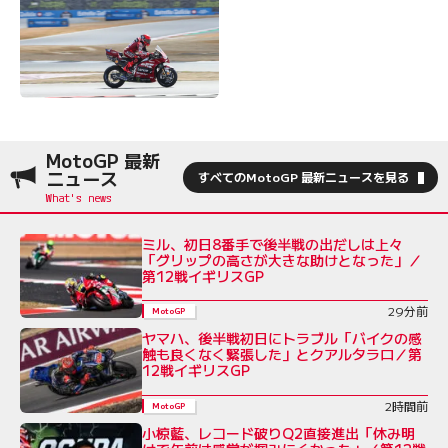
MotoGP 最新
ニュース
すべてのMotoGP 最新ニュースを見る
ミル、初日8番手で後半戦の出だしは上々
「グリップの高さが大きな助けとなった」／
第12戦イギリスGP
29分前
MotoGP
ヤマハ、後半戦初日にトラブル「バイクの感
触も良くなく緊張した」とクアルタラロ／第
12戦イギリスGP
2時間前
MotoGP
小椋藍、レコード破りQ2直接進出「休み明