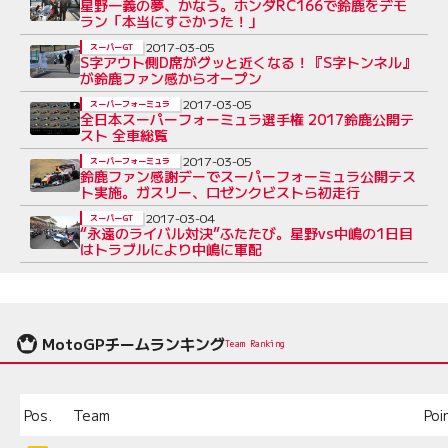
星野一義の夢、かなう。ホンダRC166で鈴鹿をデモ
ラン「本当にすごかった！」
2017-03-05
スーパーGT
S字アウト側D席がグッと近くなる！『S字トンネル』
が鈴鹿ファン感からオープン
2017-03-05
スーパーフォーミュラ
全日本スーパーフォーミュラ選手権 2017鈴鹿公開テ
スト 全車総覧
2017-03-05
スーパーフォーミュラ
鈴鹿ファン感謝デーでスーパーフォーミュラ公開テス
ト実施。ガスリー、ロゼンクビストら初走行
2017-03-04
スーパーGT
“永遠のライバル対決”ふたたび。星野vs中嶋の1日目
はトラブルにより中嶋に軍配
MotoGPチームランキング
Team Ranking
Pos.
Team
Poi