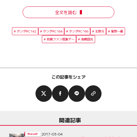
全文を読む
ホンダRC142
ホンダRC164
ホンダRC166
北野元
星野一義
鈴鹿ファン感謝デー
高橋国光
この記事をシェア
関連記事
2017-03-04
MotoGP