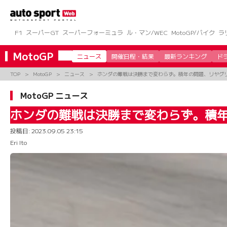
コ
ン
テ
ン
F1
スーパーGT
スーパーフォーミュラ
ル・マン/WEC
MotoGP/バイク
ラ
ツ
へ
MotoGP
ニュース
開催日程・結果
最新ランキング
ド
ス
キ
TOP
MotoGP
ニュース
ホンダの難戦は決勝まで変わらず。積年の問題、リヤグリ
ッ
プ
MotoGP ニュース
ホンダの難戦は決勝まで変わらず。積年
投稿日:
2023.09.05 23:15
Eri Ito