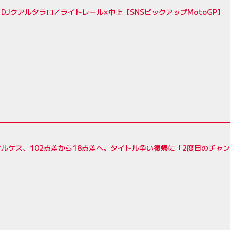
DJクアルタラロ／ライトレール×中上【SNSピックアップMotoGP】
ルケス、102点差から18点差へ。タイトル争い復帰に「2度目のチャ