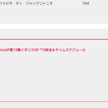
ファビオ・ディ・ジャンアントニオ
184
MotoGP第12戦イギリスGP TV放送＆タイムスケジュール