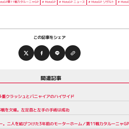
MotoGP第11戦カタルーニャGP
MotoGP
MotoGP ニュース
MotoGP リザルト
Moto
この記事をシェア
関連記事
多重クラッシュとバニャイアのハイサイド
で3戦を欠場。左足首と左手の手術は成功
ー。二人を結びつけた3年前のモーターホーム／第11戦カタルーニャG