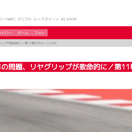
リー/WRC
ドリフト
レースクイーン
AS SHOP
ライバー
チーム
フォト
ップが致命的に／第11戦カタルーニャGP
の問題、リヤグリップが致命的に／第11