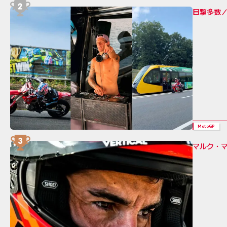
目撃多数／
MotoGP
マルク・マ