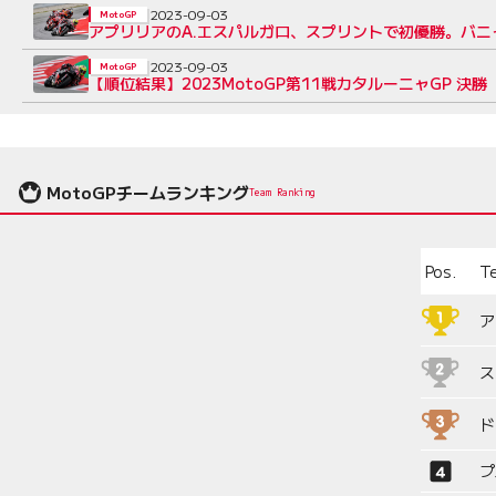
2023-09-03
MotoGP
アプリリアのA.エスパルガロ、スプリントで初優勝。バニ
2023-09-03
MotoGP
【順位結果】2023MotoGP第11戦カタルーニャGP 決勝
MotoGPチームランキング
Team Ranking
Pos.
T
ア
ス
ド
プ