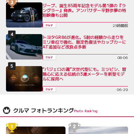
ジープ、誕生85周年記念モデル第1弾の『ラ
ングラー』発表。アンバサダー平野歩夢の特
別映像も公開
23時間前
クルマ
トヨタGR86が進化。S耐の経験から走りを
ミリ単位で強化、限定色復活やカップカーに
AT追加など改良点多数
08-06
クルマ
“パジェロの魂”次世代型にも。ミツビシ、冒
険心に応える伝統の3連メーターを新型モデ
ルに採用へ
06-29
クルマ
クルマ フォトランキング