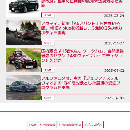
部改良。盗難防止機能の拡充や法規対応を実
施
2025-03-24
クルマ
アウディ、新型『A6アバント』を世界初公
開。MHEV plusを搭載し、Cd値0.25の空力
ボディも実現
2025-03-07
クルマ
国内販売は15台のみ。ケータハム、自然吸気
最強のセブン『480ファイナル・エディショ
ン』を発売
2025-03-02
クルマ
アルファロメオ、主力『ジュリア／ステル
ヴィオ』の“Q4”を対象とした最後の受注プ
ログラムを実施
2025-02-12
クルマ
Car
Mercedes
MercedesAMG
メルセデス