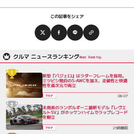
この記事をシェア
クルマ ニュースランキング
新型『パジェロ』はラダーフレームを採用。
ミツビシ独自のS-AWCを加え、走破性と快適
性を高次元で両立
08-07
クルマ
未発表のランボルギーニ最新モデル『レヴエ
ルトSV』がホッケンハイムでラップレコード
を樹立
23時間前
クルマ