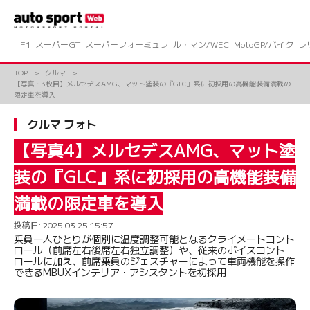
コ
ン
テ
ン
F1
スーパーGT
スーパーフォーミュラ
ル・マン/WEC
MotoGP/バイク
ラ
ツ
へ
TOP
クルマ
ス
【写真・3枚目】メルセデスAMG、マット塗装の『GLC』系に初採用の高機能装備満載の
キ
限定車を導入
ッ
プ
クルマ フォト
【写真4】メルセデスAMG、マット塗
装の『GLC』系に初採用の高機能装備
満載の限定車を導入
投稿日:
2025.03.25 15:57
乗員一人ひとりが個別に温度調整可能となるクライメートコント
ロール（前席左右後席左右独立調整）や、従来のボイスコント
ロールに加え、前席乗員のジェスチャーによって車両機能を操作
できるMBUXインテリア・アシスタントを初採用