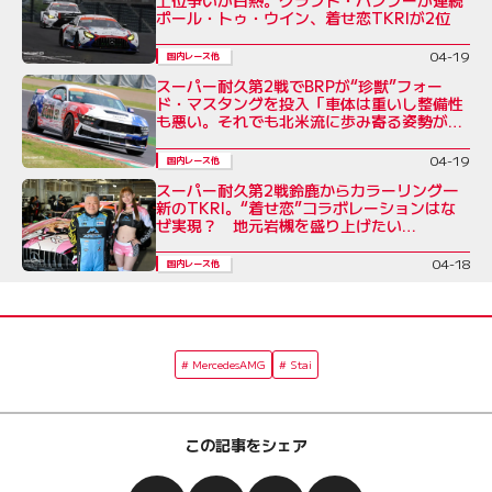
ポール・トゥ・ウイン、着せ恋TKRIが2位
04-19
国内レース他
スーパー耐久第2戦でBRPが“珍獣”フォー
ド・マスタングを投入「車体は重いし整備性
も悪い。それでも北米流に歩み寄る姿勢が大
事」と奥村代表
04-19
国内レース他
スーパー耐久第2戦鈴鹿からカラーリング一
新のTKRI。“着せ恋”コラボレーションはな
ぜ実現？ 地元岩槻を盛り上げたい
DAISUKEの熱い思い
04-18
国内レース他
MercedesAMG
Stai
この記事をシェア