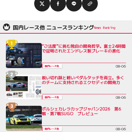
国内レース他 ニュースランキング
“ご法度”に挑む独自の開発哲学。富士24時間
で証明されたエンドレス製ブレーキの進化
08-06
国内レース他
鋭い切れ味と軽いペダルタッチを両立。多く
のチームに支持されるエクセディの開発力
08-06
国内レース他
ポルシェカレラカップジャパン2026 第6
戦・第7戦SUGO プレビュー
08-06
国内レース他