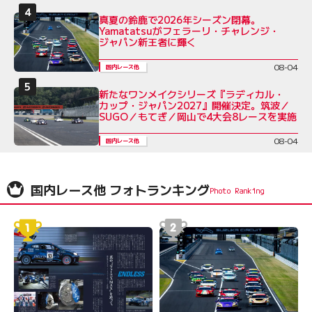
真夏の鈴鹿で2026年シーズン閉幕。
Yamatatsuがフェラーリ・チャレンジ・
ジャパン新王者に輝く
08-04
国内レース他
新たなワンメイクシリーズ『ラディカル・
カップ・ジャパン2027』開催決定。筑波／
SUGO／もてぎ／岡山で4大会8レースを実施
08-04
国内レース他
国内レース他 フォトランキング