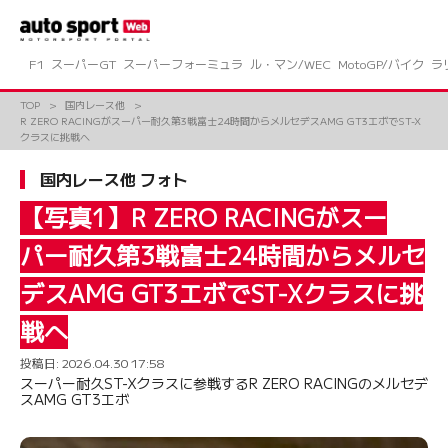
コ
ン
テ
ン
F1
スーパーGT
スーパーフォーミュラ
ル・マン/WEC
MotoGP/バイク
ラ
ツ
へ
TOP
国内レース他
ス
R ZERO RACINGがスーパー耐久第3戦富士24時間からメルセデスAMG GT3エボでST-X
キ
クラスに挑戦へ
ッ
プ
国内レース他 フォト
【写真1】R ZERO RACINGがスー
パー耐久第3戦富士24時間からメルセ
デスAMG GT3エボでST-Xクラスに挑
戦へ
投稿日:
2026.04.30 17:58
スーパー耐久ST-Xクラスに参戦するR ZERO RACINGのメルセデ
スAMG GT3エボ