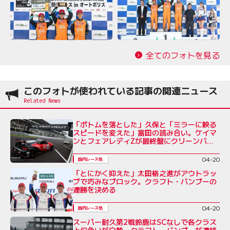
全てのフォトを見る
このフォトが使われている記事の関連ニュース
「ボトムを落とした」久保と「ミラーに映る
スピードを変えた」富田の読み合い。ケイマ
ンとフェアレディZが最終盤にクリーンバト
ル
04-20
国内レース他
「とにかく抑えた」太田格之進がアウトラッ
プで巧みなブロック。クラフト・バンブーの
連勝を決める
04-20
国内レース他
スーパー耐久第2戦鈴鹿はSCなしで各クラス
上位争いが白熱。クラフト・バンブーが連続