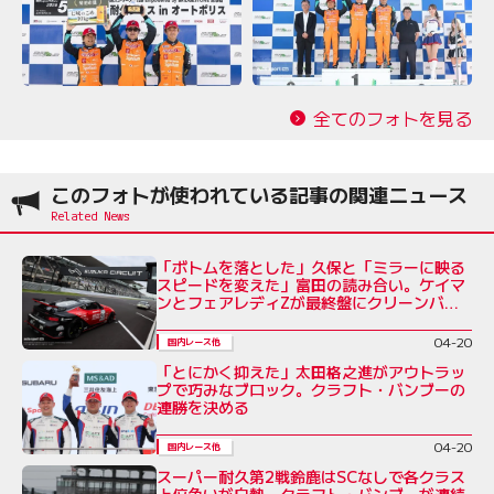
全てのフォトを見る
このフォトが使われている記事の関連ニュース
「ボトムを落とした」久保と「ミラーに映る
スピードを変えた」富田の読み合い。ケイマ
ンとフェアレディZが最終盤にクリーンバト
ル
04-20
国内レース他
「とにかく抑えた」太田格之進がアウトラッ
プで巧みなブロック。クラフト・バンブーの
連勝を決める
04-20
国内レース他
スーパー耐久第2戦鈴鹿はSCなしで各クラス
上位争いが白熱。クラフト・バンブーが連続