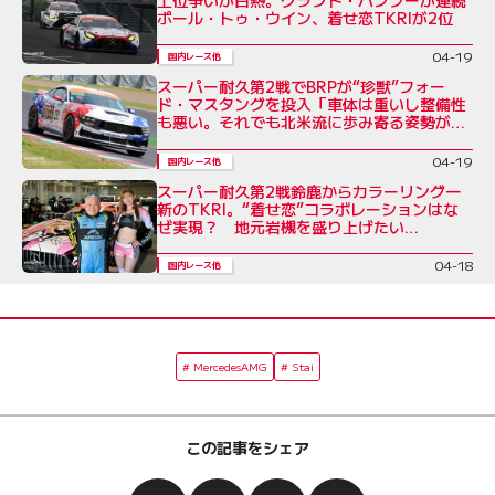
ポール・トゥ・ウイン、着せ恋TKRIが2位
04-19
国内レース他
スーパー耐久第2戦でBRPが“珍獣”フォー
ド・マスタングを投入「車体は重いし整備性
も悪い。それでも北米流に歩み寄る姿勢が大
事」と奥村代表
04-19
国内レース他
スーパー耐久第2戦鈴鹿からカラーリング一
新のTKRI。“着せ恋”コラボレーションはな
ぜ実現？ 地元岩槻を盛り上げたい
DAISUKEの熱い思い
04-18
国内レース他
MercedesAMG
Stai
この記事をシェア