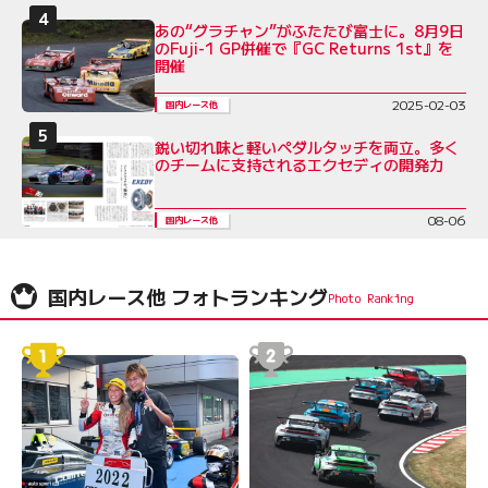
あの“グラチャン”がふたたび富士に。8月9日
のFuji-1 GP併催で『GC Returns 1st』を
開催
2025-02-03
国内レース他
鋭い切れ味と軽いペダルタッチを両立。多く
のチームに支持されるエクセディの開発力
08-06
国内レース他
国内レース他 フォトランキング