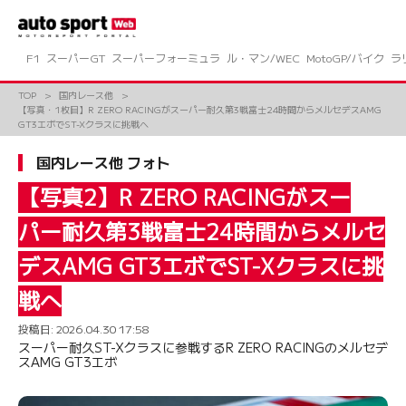
コ
ン
テ
ン
F1
スーパーGT
スーパーフォーミュラ
ル・マン/WEC
MotoGP/バイク
ラ
ツ
へ
TOP
国内レース他
ス
【写真・1枚目】R ZERO RACINGがスーパー耐久第3戦富士24時間からメルセデスAMG
キ
GT3エボでST-Xクラスに挑戦へ
ッ
プ
国内レース他 フォト
【写真2】R ZERO RACINGがスー
パー耐久第3戦富士24時間からメルセ
デスAMG GT3エボでST-Xクラスに挑
戦へ
投稿日:
2026.04.30 17:58
スーパー耐久ST-Xクラスに参戦するR ZERO RACINGのメルセデ
スAMG GT3エボ