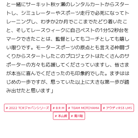
と一緒にサーキット秋ヶ瀬のレンタルカートからスター
トし、シミュレーターやスポーツ走行で必死になってト
レーニングし、わずか2か月でここまでたどり着いたこ
と、そしてレースウィークに自己ベストの1分52秒台を
マークできたことは、監督としてもコーチとしても嬉し
い限りです。モータースポーツの原点とも言える仲間づ
くりからスタートしたこのプロジェクトはたくさんのサ
ポーターの方々も応援してくださっていますし、皆さま
が本当に喜んでくださったのも印象的でした。まずはは
じめの一歩ですが、思っていた以上に大きな第一歩が踏
み出せたと思います」
2022 TCRジャパンシリーズ
B.R.M
TEAM MOTOYAMA
アウディRS3 LMS
本山哲
滝川聡