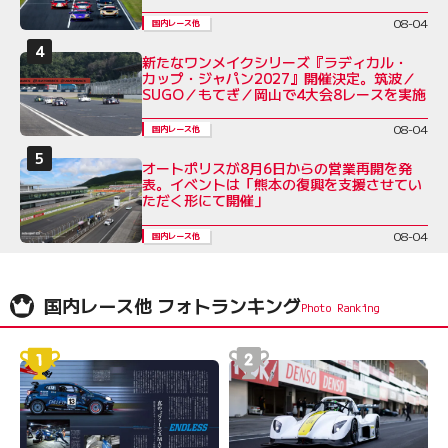
08-04
国内レース他
新たなワンメイクシリーズ『ラディカル・
カップ・ジャパン2027』開催決定。筑波／
SUGO／もてぎ／岡山で4大会8レースを実施
08-04
国内レース他
オートポリスが8月6日からの営業再開を発
表。イベントは「熊本の復興を支援させてい
ただく形にて開催」
08-04
国内レース他
国内レース他 フォトランキング