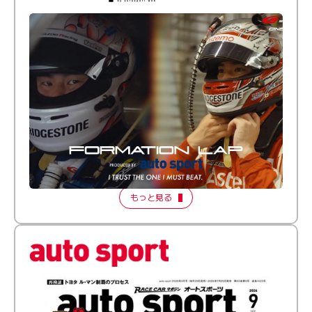
倒す相手を、信じてる。小林利徠斗 × 野村勇斗
【FORMATION LAP Produced by auto sport】
2026 Episode 2
もっと見る