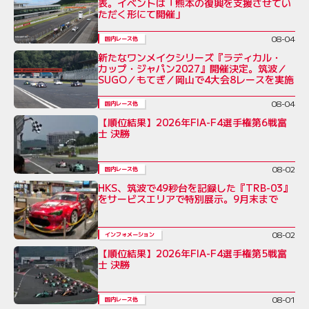
表。イベントは「熊本の復興を支援させてい
ただく形にて開催」
08-04
国内レース他
新たなワンメイクシリーズ『ラディカル・
カップ・ジャパン2027』開催決定。筑波／
SUGO／もてぎ／岡山で4大会8レースを実施
08-04
国内レース他
【順位結果】2026年FIA-F4選手権第6戦富
士 決勝
08-02
国内レース他
HKS、筑波で49秒台を記録した『TRB-03』
をサービスエリアで特別展示。9月末まで
08-02
インフォメーション
【順位結果】2026年FIA-F4選手権第5戦富
士 決勝
08-01
国内レース他