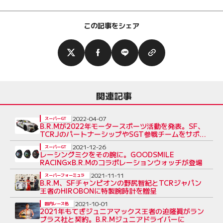
この記事をシェア
関連記事
2022-04-07
スーパーGT
B.R.Mが2022年モータースポーツ活動を発表。SF、
TCRJのパートナーシップやSGT参戦チームをサポー
ト
2021-12-26
スーパーGT
レーシングミクをその腕に。GOODSMILE
RACING×B.R.Mのコラボレーションウォッチが登場
2021-11-11
スーパーフォーミュラ
B.R.M、SFチャンピオンの野尻智紀とTCRジャパン
王者のHIROBONに特製腕時計を贈呈
2021-10-01
国内レース他
2021年もてぎジュニアマックス王者の迫隆眞がラン
ブラス社と契約。B.R.Mジュニアドライバーに