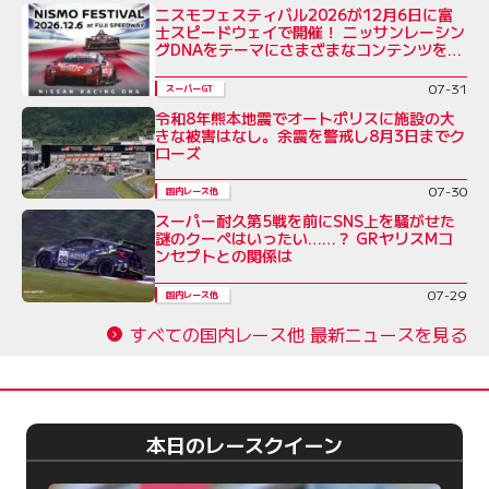
ニスモフェスティバル2026が12月6日に富
士スピードウェイで開催！ ニッサンレーシン
グDNAをテーマにさまざまなコンテンツを展
開
07-31
スーパーGT
令和8年熊本地震でオートポリスに施設の大
きな被害はなし。余震を警戒し8月3日までク
ローズ
07-30
国内レース他
スーパー耐久第5戦を前にSNS上を騒がせた
謎のクーペはいったい……？ GRヤリスMコ
ンセプトとの関係は
07-29
国内レース他
すべての国内レース他 最新ニュースを見る
本日のレースクイーン