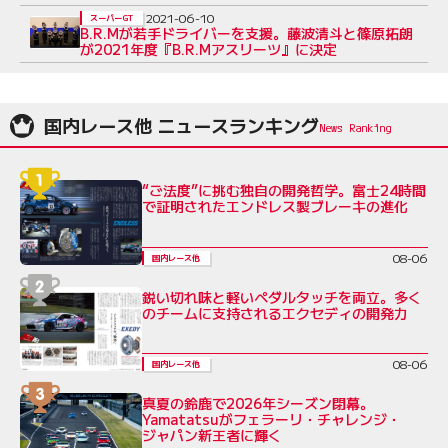
2021-06-10
スーパーGT
B.R.Mが若手ドライバーを支援。藤波清斗と篠原拓朗
が2021年度『B.R.Mアスリーツ』に決定
国内レース他 ニュースランキング
“ご法度”に挑む独自の開発哲学。富士24時間
で証明されたエンドレス製ブレーキの進化
08-06
国内レース他
鋭い切れ味と軽いペダルタッチを両立。多く
のチームに支持されるエクセディの開発力
08-06
国内レース他
真夏の鈴鹿で2026年シーズン閉幕。
Yamatatsuがフェラーリ・チャレンジ・
ジャパン新王者に輝く