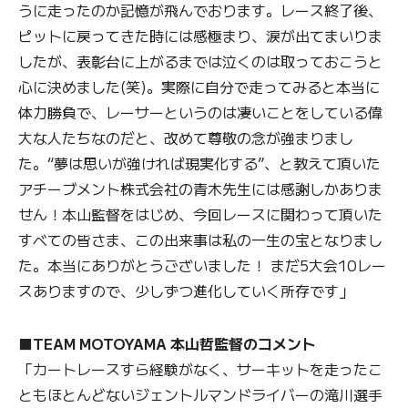
うに走ったのか記憶が飛んでおります。レース終了後、
ピットに戻ってきた時には感極まり、涙が出てまいりま
したが、表彰台に上がるまでは泣くのは取っておこうと
心に決めました(笑)。実際に自分で走ってみると本当に
体力勝負で、レーサーというのは凄いことをしている偉
大な人たちなのだと、改めて尊敬の念が強まりまし
た。“夢は思いが強ければ現実化する”、と教えて頂いた
アチーブメント株式会社の青木先生には感謝しかありま
せん！本山監督をはじめ、今回レースに関わって頂いた
すべての皆さま、この出来事は私の一生の宝となりまし
た。本当にありがとうございました！ まだ5大会10レー
スありますので、少しずつ進化していく所存です」
■TEAM MOTOYAMA 本山哲監督のコメント
「カートレースすら経験がなく、サーキットを走ったこ
ともほとんどないジェントルマンドライバーの滝川選手