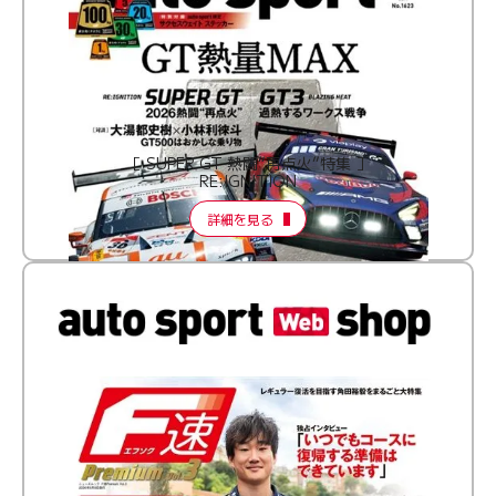
［ SUPER GT 熱闘“再点火”特集 ］
RE:IGNITION
詳細を見る