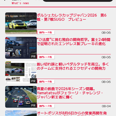
ポルシェカレラカップジャパン2026 第6
戦・第7戦SUGO プレビュー
08-06
国内レース他
“ご法度”に挑む独自の開発哲学。富士24時間
で証明されたエンドレス製ブレーキの進化
PR
08-06
国内レース他
鋭い切れ味と軽いペダルタッチを両立。多く
のチームに支持されるエクセディの開発力
PR
08-06
国内レース他
真夏の鈴鹿で2026年シーズン閉幕。
Yamatatsuがフェラーリ・チャレンジ・
ジャパン新王者に輝く
PR
08-04
国内レース他
オートポリスが8月6日からの営業再開を発