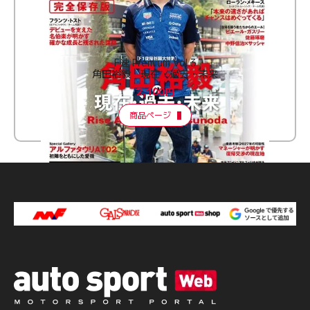
F速 Premium Vol.3
角田裕毅 現在・過去・未来
2,100円
商品ページ