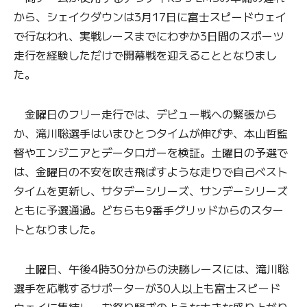
から、シェイクダウンは3月17日に富士スピードウェイ
で行なわれ、実戦レースまでにわずか3日間のスポーツ
走行を経験しただけで開幕戦を迎えることとなりまし
た。
金曜日のフリー走行では、デビュー戦への緊張から
か、滝川聡選手はいまひとつタイムが伸びず、本山哲監
督やエンジニアとデータロガーを検証。土曜日の予選で
は、金曜日の不安を吹き飛ばすような走りで自己ベスト
タイムを更新し、サタデーシリーズ、サンデーシリーズ
ともに予選通過。どちらも9番手グリッドからのスター
トとなりました。
土曜日、午後4時30分からの決勝レースには、滝川聡
選手を応戦するサポーターが30人以上も富士スピード
ウェイに集結し、お祭り騒ぎのような大きな盛り上がり