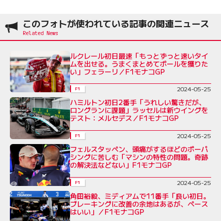
このフォトが使われている記事の関連ニュース
ルクレール初日最速「もっとずっと速いタイ
ムを出せる。うまくまとめてポールを獲りた
い」フェラーリ／F1モナコGP
2024-05-25
F1
ハミルトン初日2番手「うれしい驚きだが、
ロングランに課題」ラッセルは新ウイングを
テスト：メルセデス／F1モナコGP
2024-05-25
F1
フェルスタッペン、頭痛がするほどのポーパ
シングに苦しむ「マシンの特性の問題。奇跡
の解決法などない」F1モナコGP
2024-05-25
F1
角田裕毅、ミディアムで11番手「良い初日。
ブレーキングに改善の余地はあるが、ペース
はいい」／F1モナコGP