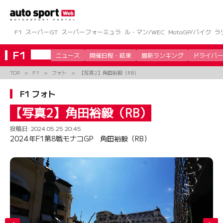
コ
ン
テ
ン
F1
スーパーGT
スーパーフォーミュラ
ル・マン/WEC
MotoGP/バイク
ラ
ツ
へ
F1
ニュース
開催日程・結果
最新ランキング
ドライバー
ス
キ
TOP
F1
フォト
【写真2】角田裕毅（RB）
ッ
プ
F1 フォト
【写真2】角田裕毅（RB）
投稿日:
2024.05.25 20:45
2024年F1第8戦モナコGP 角田裕毅（RB）