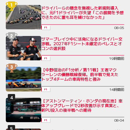
ドライバーらの懸念を無視した新規則導入
に、元F1ドライバーが失望「この展開を予想
できたのに誰も耳を傾けなかった」
08-05
F1
サマーブレイク中に活発になるドライバー交
渉戦。2027年F1シート未確定のペレスとオ
コンの選択肢
19時間前
F1
【中野信治のF1分析／第11戦】王者マク
ラーレンの優勝戦線復帰。前半戦で見えた
トップ4チームの車両特性と強み
14時間前
F1
【アストンマーティン・ホンダの現在地】車
体アップグレードで2秒改善が示す真実と、
新PU投入の後半戦への期待
08-04
F1