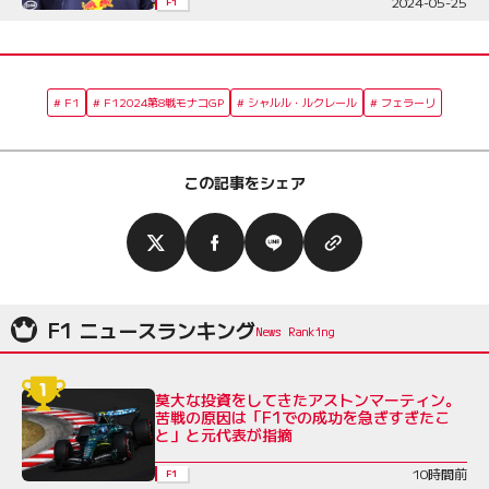
2024-05-25
F1
F1
F12024第8戦モナコGP
シャルル・ルクレール
フェラーリ
この記事をシェア
F1 ニュースランキング
莫大な投資をしてきたアストンマーティン。
苦戦の原因は「F1での成功を急ぎすぎたこ
と」と元代表が指摘
10時間前
F1