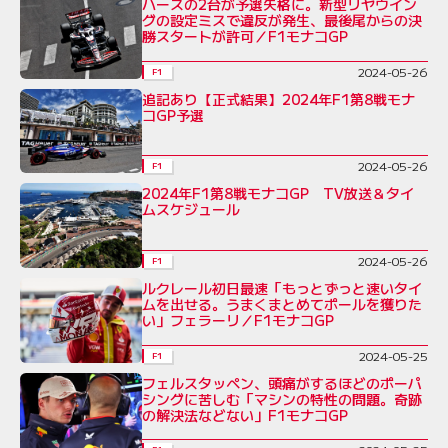
ハースの2台が予選失格に。新型リヤウイン
グの設定ミスで違反が発生、最後尾からの決
勝スタートが許可／F1モナコGP
2024-05-26
F1
追記あり【正式結果】2024年F1第8戦モナ
コGP予選
2024-05-26
F1
2024年F1第8戦モナコGP TV放送＆タイ
ムスケジュール
2024-05-26
F1
ルクレール初日最速「もっとずっと速いタイ
ムを出せる。うまくまとめてポールを獲りた
い」フェラーリ／F1モナコGP
2024-05-25
F1
フェルスタッペン、頭痛がするほどのポーパ
シングに苦しむ「マシンの特性の問題。奇跡
の解決法などない」F1モナコGP