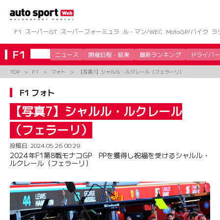
コ
ン
テ
ン
F1
スーパーGT
スーパーフォーミュラ
ル・マン/WEC
MotoGP/バイク
ラ
ツ
へ
F1
ニュース
開催日程・結果
最新ランキング
ドライバー
ス
キ
TOP
F1
フォト
【写真7】シャルル・ルクレール（フェラーリ）
ッ
プ
F1 フォト
【写真7】シャルル・ルクレール
（フェラーリ）
投稿日:
2024.05.26 00:29
2024年F1第8戦モナコGP PPを獲得し祝福を受けるシャルル・
ルクレール（フェラーリ）