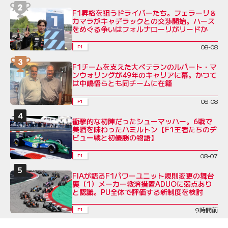
F1昇格を狙うドライバーたち。フェラーリ＆
カマラがキャデラックとの交渉開始。ハース
をめぐる争いはフォルナローリがリードか
08-08
F1
F1チームを支えた大ベテランのルパート・マ
ンウォリングが49年のキャリアに幕。かつて
は中嶋悟らとも同チームに在籍
08-08
F1
衝撃的な初陣だったシューマッハー。6戦で
美酒を味わったハミルトン【F1王者たちのデ
ビュー戦と初優勝の物語】
08-07
F1
FIAが語るF1パワーユニット規則変更の舞台
裏（1）メーカー救済措置ADUOに弱点あり
と認識。PU全体で評価する新制度を検討
9時間前
F1