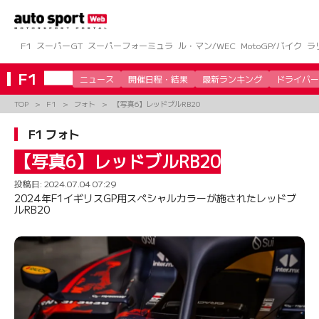
コ
ン
テ
ン
F1
スーパーGT
スーパーフォーミュラ
ル・マン/WEC
MotoGP/バイク
ラ
ツ
へ
F1
ニュース
開催日程・結果
最新ランキング
ドライバー
ス
キ
TOP
F1
フォト
【写真6】レッドブルRB20
ッ
プ
F1 フォト
【写真6】レッドブルRB20
投稿日:
2024.07.04 07:29
2024年F1イギリスGP用スペシャルカラーが施されたレッドブ
ルRB20