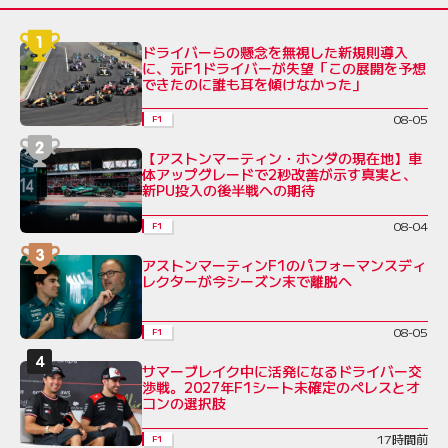
ドライバーらの懸念を無視した新規則導入
に、元F1ドライバーが失望「この展開を予想
できたのに誰も耳を傾けなかった」
08-05
F1
【アストンマーティン・ホンダの現在地】車
体アップグレードで2秒改善が示す真実と、
新PU投入の後半戦への期待
08-04
F1
アストンマーティンF1のパフォーマンスディ
レクターが今シーズン末で離脱へ
08-05
F1
サマーブレイク中に活発になるドライバー交
渉戦。2027年F1シート未確定のペレスとオ
コンの選択肢
17時間前
F1