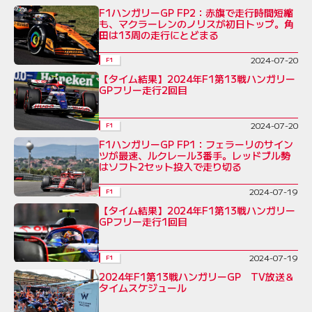
F1ハンガリーGP FP2：赤旗で走行時間短縮
も、マクラーレンのノリスが初日トップ。角
田は13周の走行にとどまる
2024-07-20
F1
【タイム結果】2024年F1第13戦ハンガリー
GPフリー走行2回目
2024-07-20
F1
F1ハンガリーGP FP1：フェラーリのサイン
ツが最速、ルクレール3番手。レッドブル勢
はソフト2セット投入で走り切る
2024-07-19
F1
【タイム結果】2024年F1第13戦ハンガリー
GPフリー走行1回目
2024-07-19
F1
2024年F1第13戦ハンガリーGP TV放送＆
タイムスケジュール