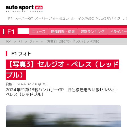
コ
ン
テ
ン
F1
スーパーGT
スーパーフォーミュラ
ル・マン/WEC
MotoGP/バイク
ラ
ツ
へ
F1
ニュース
開催日程・結果
最新ランキング
ドライバー
ス
キ
TOP
F1
フォト
【写真3】セルジオ・ペレス（レッドブル）
ッ
プ
F1 フォト
【写真3】セルジオ・ペレス（レッド
ブル）
投稿日:
2024.07.20 09:35
2024年F1第13戦ハンガリーGP 旧仕様を走らせるセルジオ・
ペレス（レッドブル）