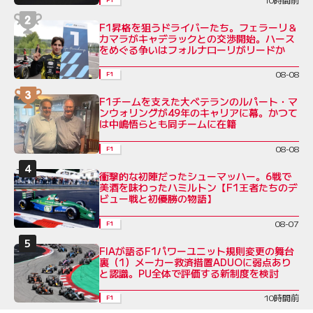
F1昇格を狙うドライバーたち。フェラーリ＆
カマラがキャデラックとの交渉開始。ハース
をめぐる争いはフォルナローリがリードか
08-08
F1
F1チームを支えた大ベテランのルパート・マ
ンウォリングが49年のキャリアに幕。かつて
は中嶋悟らとも同チームに在籍
08-08
F1
衝撃的な初陣だったシューマッハー。6戦で
美酒を味わったハミルトン【F1王者たちのデ
ビュー戦と初優勝の物語】
08-07
F1
FIAが語るF1パワーユニット規則変更の舞台
裏（1）メーカー救済措置ADUOに弱点あり
と認識。PU全体で評価する新制度を検討
10時間前
F1