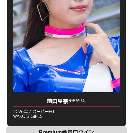
前田星奈
まえだせな
2026年 / スーパーGT
WAKO'S GIRLS
Premium会員ログイン