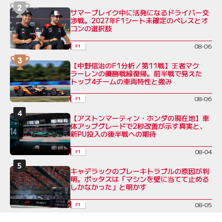
サマーブレイク中に活発になるドライバー交
渉戦。2027年F1シート未確定のペレスとオ
コンの選択肢
08-06
F1
【中野信治のF1分析／第11戦】王者マク
ラーレンの優勝戦線復帰。前半戦で見えた
トップ4チームの車両特性と強み
08-06
F1
【アストンマーティン・ホンダの現在地】車
体アップグレードで2秒改善が示す真実と、
新PU投入の後半戦への期待
08-04
F1
キャデラックのブレーキトラブルの原因が判
明。ボッタスは「マシンを壁に当てて止める
しかなかった」と明かす
08-05
F1