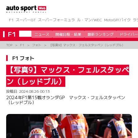
コ
ン
テ
ン
F1
スーパーGT
スーパーフォーミュラ
ル・マン/WEC
MotoGP/バイク
ラ
ツ
へ
F1
ニュース
開催日程・結果
最新ランキング
ドライバー
ス
キ
TOP
F1
フォト
【写真9】マックス・フェルスタッペン（レッドブル）
ッ
プ
F1 フォト
【写真9】マックス・フェルスタッペ
ン（レッドブル）
投稿日:
2024.08.26 00:13
2024年F1第15戦オランダGP マックス・フェルスタッペン
（レッドブル）