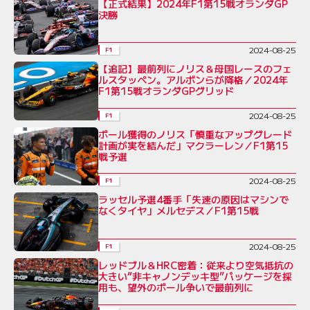
【正式結果】2024年F1第15戦オランダGP
決勝
2024-08-25
F1
【追記】最前列にノリス＆母国レースのフェ
ルスタッペン。アルボンらが降格／2024年
F1第15戦オランダGPグリッド
2024-08-25
F1
ポール獲得のノリス「慎重なアップグレード
計画が実を結んだ」マクラーレン／F1第15
戦予選
2024-08-25
F1
ラッセル予選4番手「失速の原因はマシンで
なくタイヤ」メルセデス／F1第15戦
2024-08-25
F1
レッドブル＆HRC密着：従来より空気抵抗の
大きい“非キャノンデッキ型”パッケージを採
用も、望外のポール争いで最前列に