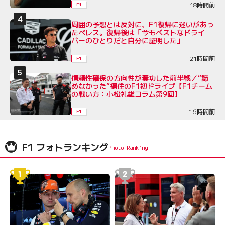
18時間前
F1
周囲の予想とは反対に、F1復帰に迷いがあっ
たペレス。復帰後は「今もベストなドライ
バーのひとりだと自分に証明した」
21時間前
F1
信頼性確保の方向性が奏功した前半戦／“諦
めなかった”福住のF1初ドライブ【F1チーム
の戦い方：小松礼雄コラム第9回】
16時間前
F1
F1 フォトランキング