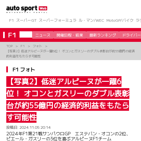
コ
ン
テ
ン
F1
スーパーGT
スーパーフォーミュラ
ル・マン/WEC
MotoGP/バイク
ラ
ツ
へ
F1
ニュース
開催日程・結果
最新ランキング
ドライバー
ス
キ
TOP
F1
フォト
ッ
【写真2】低迷アルピーヌが一躍6位！ オコンとガスリーのダブル表彰台が約55億円の経済
プ
的利益をもたらす可能性
F1 フォト
【写真2】低迷アルピーヌが一躍6
位！ オコンとガスリーのダブル表彰
台が約55億円の経済的利益をもたら
す可能性
投稿日:
2024.11.05 20:14
2024年F1第21戦サンパウロGP エステバン・オコンの2位、
ピエール・ガスリーの3位を喜ぶアルピーヌF1チーム