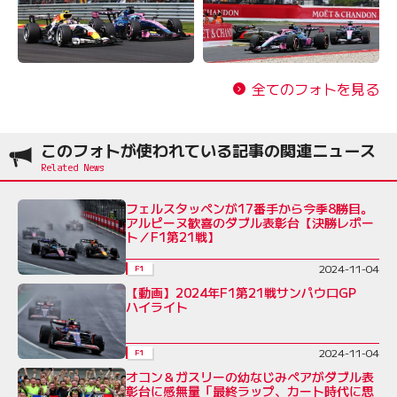
全てのフォトを見る
このフォトが使われている記事の関連ニュース
フェルスタッペンが17番手から今季8勝目。
アルピーヌ歓喜のダブル表彰台【決勝レポー
ト／F1第21戦】
2024-11-04
F1
【動画】2024年F1第21戦サンパウロGP
ハイライト
2024-11-04
F1
オコン＆ガスリーの幼なじみペアがダブル表
彰台に感無量「最終ラップ、カート時代に思