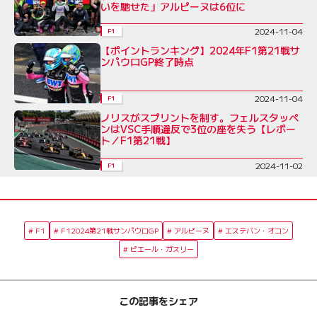
いを馳せた」アルピーヌは6位に
2024-11-04
F1
【ポイントランキング】2024年F1第21戦サ
ンパウロGP終了時点
2024-11-04
F1
ノリスがスプリントを制す。フェルスタッペ
ンはVSC手順違反で3位の座を失う【レポー
ト／F1第21戦】
2024-11-02
F1
F1
F12024第21戦サンパウロGP
アルピーヌ
エステバン・オコン
ピエール・ガスリー
この記事をシェア