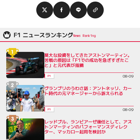
F1 ニュースランキング
莫大な投資をしてきたアストンマーティン。
苦戦の原因は「F1での成功を急ぎすぎたこ
と」と元代表が指摘
08-09
F1
グランプリのうわさ話：アントネッリ、カー
ト時代の元マネージャーから訴えられる
08-09
F1
レッドブル、ランビアーゼ後任として、アス
トンマーティンのパフォーマンスディレク
ター、マッカロー起用を検討か