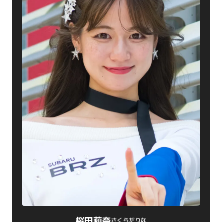
桜田莉奈
さくらだりな