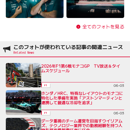
全てのフォトを見る
このフォトが使われている記事の関連ニュース
2026年F1第6戦モナコGP TV放送＆タイ
ムスケジュール
06-03
F1
ホンダ／HRC、特殊なレイアウトのモナコに
特化した準備を実施「アストンマーティンと
連携して最適な冷却を追求」
06-03
F1
データ重視のチーム運営を目指すウイリアム
ズ、テクノロジー業界での勤務経験を持つ人