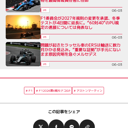
物を最高情報責任者に任命
06-03
F1
F1委員会が2027年規則の変更を承認、冬季
テストが4日間に延長に。“60対40”のPU規
定の進展については発表なし
06-03
F1
問題が起きたラッセル車のERSは輸送に数カ
月かかる見込み。“重要な証拠”が手元にない
まま原因究明を急ぐメルセデス
06-03
F1
F1
F12026第6戦モナコGP
アストンマーティン
この記事をシェア