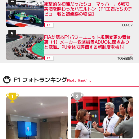
衝撃的な初陣だったシューマッハー。6戦で
美酒を味わったハミルトン【F1王者たちのデ
ビュー戦と初優勝の物語】
08-07
F1
FIAが語るF1パワーユニット規則変更の舞台
裏（1）メーカー救済措置ADUOに弱点あり
と認識。PU全体で評価する新制度を検討
10時間前
F1
F1 フォトランキング