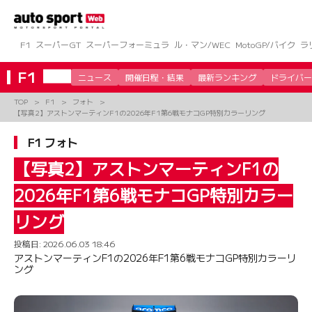
コ
ン
テ
ン
F1
スーパーGT
スーパーフォーミュラ
ル・マン/WEC
MotoGP/バイク
ラ
ツ
へ
F1
ニュース
開催日程・結果
最新ランキング
ドライバー
ス
キ
TOP
F1
フォト
ッ
【写真2】アストンマーティンF1の2026年F1第6戦モナコGP特別カラーリング
プ
F1 フォト
【写真2】アストンマーティンF1の
2026年F1第6戦モナコGP特別カラー
リング
投稿日:
2026.06.03 18:46
アストンマーティンF1の2026年F1第6戦モナコGP特別カラーリ
ング