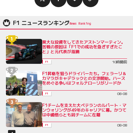
F1 ニュースランキング
莫大な投資をしてきたアストンマーティン。
苦戦の原因は「F1での成功を急ぎすぎたこ
と」と元代表が指摘
10時間前
F1
F1昇格を狙うドライバーたち。フェラーリ＆
カマラがキャデラックとの交渉開始。ハース
をめぐる争いはフォルナローリがリードか
08-08
F1
F1チームを支えた大ベテランのルパート・マ
ンウォリングが49年のキャリアに幕。かつて
は中嶋悟らとも同チームに在籍
08-08
F1