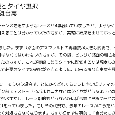
題とタイヤ選択
舞台裏
ャンスを逃すようなレースが4戦続いていましたが、ようやく
狙えることは分かっていたのですが、実際に結果を出せてホッ
ました。まずは路面のアスファルトの再舗装が大きな変更で、
選ばなくてはいけないのですが、その後、ピレリが路面の粗さ
ったのですが、これが実際にどうタイヤに影響するかは想定し
スで必要なタイヤの選択ができるように、出来る限り自由度を
い。そういう場合は、とにかくどれくらいフレキシビリティを
ズン前にテストをするバルセロナなどはタイヤがどう反応する
を選べますし、レース戦略もどうなるかほぼ事前に見極められ
は思っていました。もしその状況で、去年のレースがこうだか
たく対処できなくなります。ですからまずは事前に「自分たち