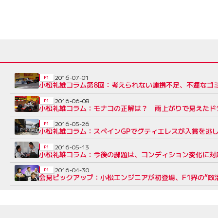
2016-07-01
F1
小松礼雄コラム第8回：考えられない連携不足、不運なゴ
2016-06-08
F1
小松礼雄コラム：モナコの正解は？ 雨上がりで見えたド
2016-05-26
F1
小松礼雄コラム：スペインGPでグティエレスが入賞を逃し
2016-05-13
F1
小松礼雄コラム：今後の課題は、コンディション変化に対
2016-04-30
F1
会見ピックアップ：小松エンジニアが初登場、F1界の“政