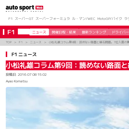
コ
ン
テ
ン
F1
スーパーGT
スーパーフォーミュラ
ル・マン/WEC
MotoGP/バイク
ラ
ツ
へ
F1
ニュース
開催日程・結果
最新ランキング
ドライバー
ス
キ
TOP
F1
ニュース
小松礼雄コラム第9回：読めない路面と縁石問題。7位入賞の
ッ
プ
F1 ニュース
小松礼雄コラム第9回：読めない路面と
投稿日:
2016.07.08 15:02
Ayao Komatsu