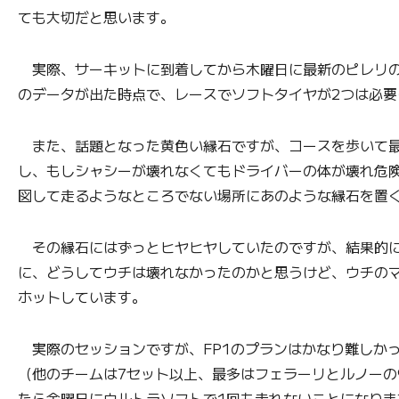
ても大切だと思います。
実際、サーキットに到着してから木曜日に最新のピレリの
のデータが出た時点で、レースでソフトタイヤが2つは必要
また、話題となった黄色い縁石ですが、コースを歩いて最
し、もしシャシーが壊れなくてもドライバーの体が壊れ危
図して走るようなところでない場所にあのような縁石を置
その縁石にはずっとヒヤヒヤしていたのですが、結果的に
に、どうしてウチは壊れなかったのかと思うけど、ウチの
ホットしています。
実際のセッションですが、FP1のプランはかなり難しか
（他のチームは7セット以上、最多はフェラーリとルノーの
たら金曜日にウルトラソフトで1回も走れないことになりま