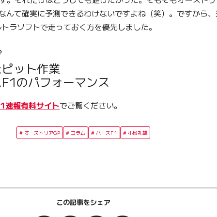
かなんて確実に予測できるわけないですよね（笑）。ですから
ルトラソフトで走っておく方を優先しました。
グ
たピット作業
F1のパフォーマンス
F1速報有料サイト
でご覧ください。
オーストリアGP
コラム
ハースF1
小松礼雄
この記事をシェア