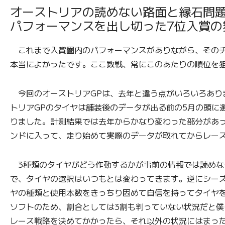
オーストリアの読めない路面と縁石問
パフォーマンスを出し切った7位入賞の
これまで入賞圏内のパフォーマンスがありながら、そのチ
本当によかったです。ここ数戦、常にこのあたりの順位を
今回のオーストリアGPは、去年と違う点がいろいろあり
トリアGPのタイヤは舗装後のデータが出る前の5月の頭に
りました。計測結果では去年からかなり変わった部分があ
ンドに入って、走り始めて実際のデータが取れてからレー
3種類のタイヤがどう作動するかが事前の情報では読めな
で、タイヤの選択はいつもとは変わってきます。逆にシー
ヤの種類と使用本数をきっちり固めて自信を持ってタイヤ
ソフトのため、割合としては3割も判っていない状況だと僕
レース戦略を決めてかかったら、それ以外の状況にはまっ