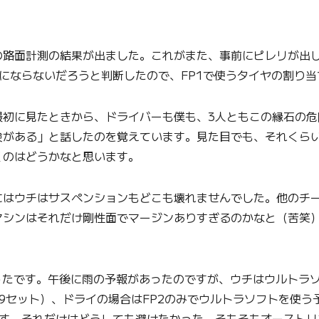
路面計測の結果が出ました。これがまた、事前にピレリが出し
にならないだろうと判断したので、FP1で使うタイヤの割り当
初に見たときから、ドライバーも僕も、3人ともこの縁石の危
険がある」と話したのを覚えています。見た目でも、それくら
くのはどうかなと思います。
はウチはサスペンションもどこも壊れませんでした。他のチー
マシンはそれだけ剛性面でマージンありすぎるのかなと（苦笑
ったです。午後に雨の予報があったのですが、ウチはウルトラソ
9セット）、ドライの場合はFP2のみでウルトラソフトを使う
す。それだけはどうしても避けたかった。そもそもオーストリ