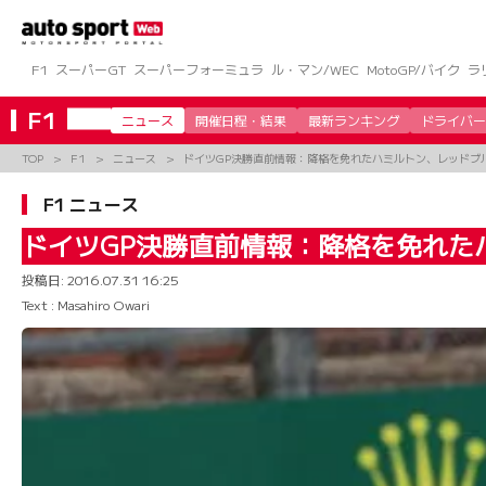
コ
ン
テ
ン
F1
スーパーGT
スーパーフォーミュラ
ル・マン/WEC
MotoGP/バイク
ラ
ツ
へ
F1
ニュース
開催日程・結果
最新ランキング
ドライバー
ス
キ
TOP
F1
ニュース
ドイツGP決勝直前情報：降格を免れたハミルトン、レッドブ
ッ
プ
F1 ニュース
ドイツGP決勝直前情報：降格を免れた
投稿日:
2016.07.31 16:25
Text : Masahiro Owari