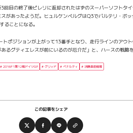
3回目の終了後ピレリに返却されたはずのスーパーソフトタイ
スがあったようだ。ヒュルケンベルグはQ3でバルテリ・ボッタ
トすることになる。
ートポジションが上がって13番手となり、走行ラインのアウト
があるグティエレスが前にいるのが厄介だ」と、ハースの戦略
2016F1第12戦ドイツGP
グリッド
ペナルティ
決勝直前情報
この記事をシェア