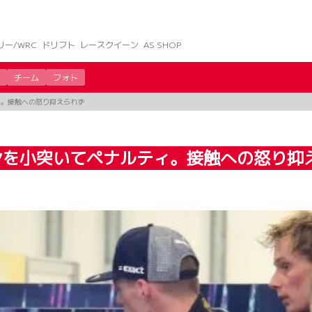
リー/WRC
ドリフト
レースクイーン
AS SHOP
チーム
フォト
ィ。接触への怒り抑えられず
ンを小突いてペナルティ。接触への怒り抑