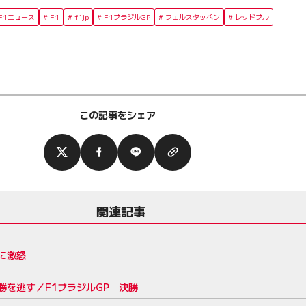
年F1ニュース
F1
f1jp
F1ブラジルGP
フェルスタッペン
レッドブル
この記事をシェア
関連記事
に激怒
を逃す／F1ブラジルGP 決勝