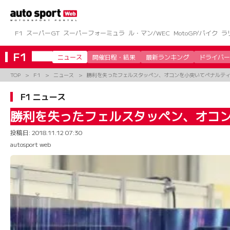
コ
ン
テ
ン
F1
スーパーGT
スーパーフォーミュラ
ル・マン/WEC
MotoGP/バイク
ラ
ツ
へ
F1
ニュース
開催日程・結果
最新ランキング
ドライバー
ス
キ
TOP
F1
ニュース
勝利を失ったフェルスタッペン、オコンを小突いてペナルテ
ッ
プ
F1 ニュース
勝利を失ったフェルスタッペン、オコ
投稿日:
2018.11.12 07:30
autosport web