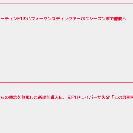
マーティンF1のパフォーマンスディレクターが今シーズン末で離脱へ
ーらの懸念を無視した新規則導入に、元F1ドライバーが失望「この展開