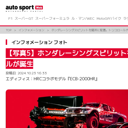
コ
ン
テ
ン
F1
スーパーGT
スーパーフォーミュラ
ル・マン/WEC
MotoGP/バイク
ラ
ツ
へ
TOP
インフォメーション
ホンダレーシングスピリットを随所に配置。トリコロールデ
ス
キ
インフォメーション フォト
ッ
プ
【写真5】ホンダレーシングスピリット
ルが誕生
投稿日:
2024.10.23 16:33
エディフィス：HRCコラボモデル『ECB-2000HR』