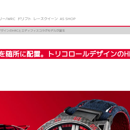
リー/WRC
ドリフト
レースクイーン
AS SHOP
ザインのHRCとエディフィスコラボモデルが誕生
を随所に配置。トリコロールデザインのH