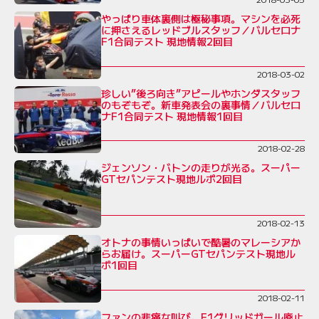
やっぱり車体裏側は極秘事項。マシンを必死
に押さえるレッドブルスタッフ／バルセロナ
F1合同テスト 現地情報2回目
2018-03-02
珍しい”後ろ向き”アピールやホンダスタッフ
のもぞもぞ。新車発表会の裏事情／バルセロ
ナF1合同テスト 現地情報1回目
2018-02-28
ジェンソン・バトンの走りが光る。スーパー
GTセパンテスト現地ルポ2回目
2018-02-13
オトナの事情いっぱいで酷暑のマレーシアか
らお届け。スーパーGTセパンテスト現地ル
ポ1回目
2018-02-11
ファンの悲痛な叫び。F1グリッドガール廃止