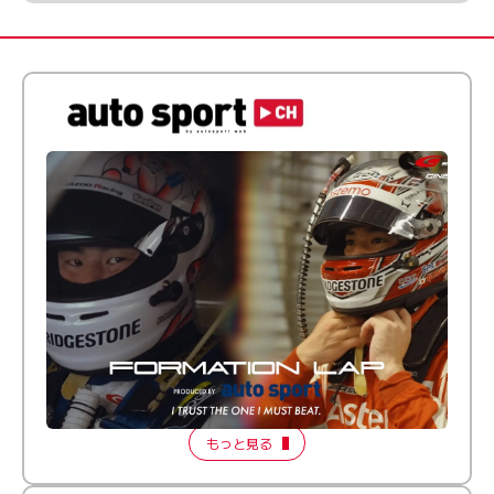
倒す相手を、信じてる。小林利徠斗 × 野村勇斗
【FORMATION LAP Produced by auto sport】
2026 Episode 2
もっと見る