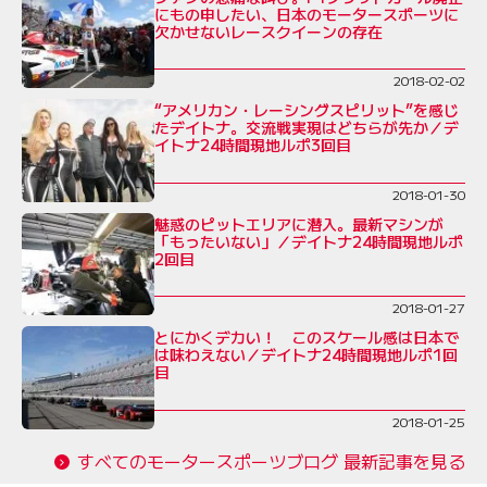
にもの申したい、日本のモータースポーツに
欠かせないレースクイーンの存在
2018-02-02
“アメリカン・レーシングスピリット”を感じ
たデイトナ。交流戦実現はどちらが先か／デ
イトナ24時間現地ルポ3回目
2018-01-30
魅惑のピットエリアに潜入。最新マシンが
「もったいない」／デイトナ24時間現地ルポ
2回目
2018-01-27
とにかくデカい！ このスケール感は日本で
は味わえない／デイトナ24時間現地ルポ1回
目
2018-01-25
すべてのモータースポーツブログ 最新記事を見る