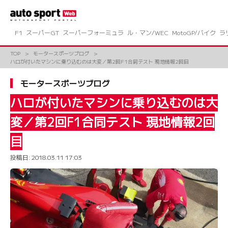
コ
ン
テ
ン
F1
スーパーGT
スーパーフォーミュラ
ル・マン/WEC
MotoGP/バイク
ラ
ツ
へ
TOP
モータースポーツブログ
ス
ハロが付いたマシンに乗り込むのは大変／第2回F1合同テスト 現地情報2回目
キ
ッ
モータースポーツブログ
プ
ハロが付いたマシンに乗り込むのは大
変／第2回F1合同テスト 現地情報2回
目
投稿日:
2018.03.11 17:03