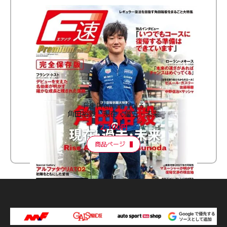
F速 Premium Vol.3
角田裕毅 現在・過去・未来
2,100円
商品ページ