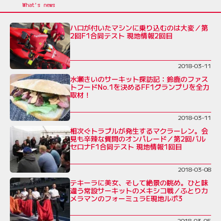
ハロが付いたマシンに乗り込むのは大変／第
2回F1合同テスト 現地情報2回目
2018-03-11
水瀬きいのサーキット探訪記：鈴鹿のファス
トフードNo.1を決めるFF1グランプリを全力
取材！
2018-03-11
相次ぐトラブルが発生するマクラーレン。会
見も辛辣な質問のオンパレード／第2回バル
セロナF1合同テスト 現地情報1回目
2018-03-08
テキーラに美女、そして絶景の眺め。ひと味
違う常設サーキットのメキシコ戦／ふとりカ
メラマンのフォーミュラE現地ルポ3
2018-03-05