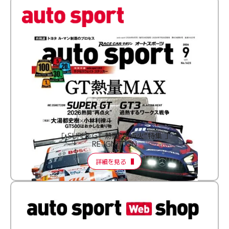
［ SUPER GT 熱闘“再点火”特集 ］
RE:IGNITION
詳細を見る