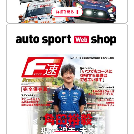
RE:IGNITION
詳細を見る
F速 Premium Vol.3
角田裕毅 現在・過去・未来
2,100円