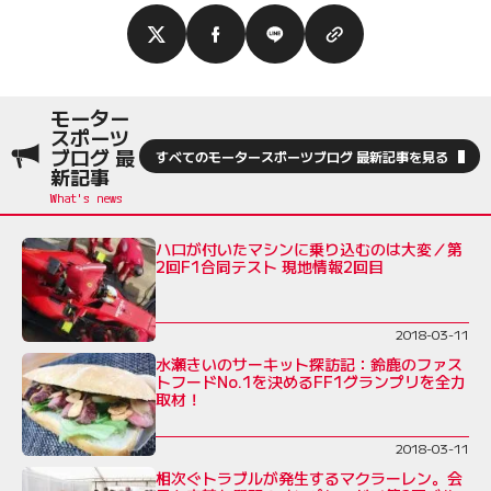
モーター
スポーツ
ブログ 最
すべてのモータースポーツブログ 最新記事を見る
新記事
ハロが付いたマシンに乗り込むのは大変／第
2回F1合同テスト 現地情報2回目
2018-03-11
水瀬きいのサーキット探訪記：鈴鹿のファス
トフードNo.1を決めるFF1グランプリを全力
取材！
2018-03-11
相次ぐトラブルが発生するマクラーレン。会