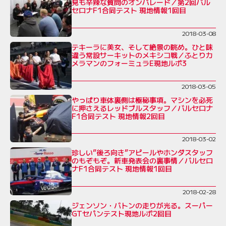
見も辛辣な質問のオンパレード／第2回バル
セロナF1合同テスト 現地情報1回目
2018-03-08
テキーラに美女、そして絶景の眺め。ひと味
違う常設サーキットのメキシコ戦／ふとりカ
メラマンのフォーミュラE現地ルポ3
2018-03-05
やっぱり車体裏側は極秘事項。マシンを必死
に押さえるレッドブルスタッフ／バルセロナ
F1合同テスト 現地情報2回目
2018-03-02
珍しい”後ろ向き”アピールやホンダスタッフ
のもぞもぞ。新車発表会の裏事情／バルセロ
ナF1合同テスト 現地情報1回目
2018-02-28
ジェンソン・バトンの走りが光る。スーパー
GTセパンテスト現地ルポ2回目