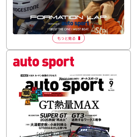
倒す相手を、信じてる。小林利徠斗 × 野村勇斗
【FORMATION LAP Produced by auto sport】
2026 Episode 2
もっと見る
［ SUPER GT 熱闘“再点火”特集 ］