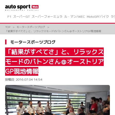
コ
ン
テ
ン
F1
スーパーGT
スーパーフォーミュラ
ル・マン/WEC
MotoGP/バイク
ラ
ツ
へ
TOP
モータースポーツブログ
ス
「結果がすべてさ」と、リラックスモードのバトンさん＠オーストリアGP現地情報
キ
ッ
モータースポーツブログ
プ
「結果がすべてさ」と、リラックス
モードのバトンさん＠オーストリア
GP現地情報
投稿日:
2016.07.04 14:54