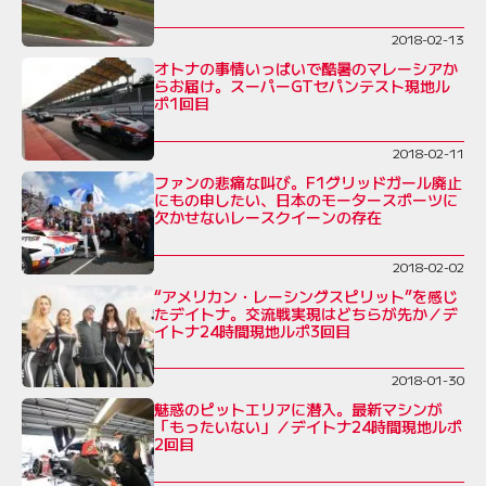
2018-02-13
オトナの事情いっぱいで酷暑のマレーシアか
らお届け。スーパーGTセパンテスト現地ル
ポ1回目
2018-02-11
ファンの悲痛な叫び。F1グリッドガール廃止
にもの申したい、日本のモータースポーツに
欠かせないレースクイーンの存在
2018-02-02
“アメリカン・レーシングスピリット”を感じ
たデイトナ。交流戦実現はどちらが先か／デ
イトナ24時間現地ルポ3回目
2018-01-30
魅惑のピットエリアに潜入。最新マシンが
「もったいない」／デイトナ24時間現地ルポ
2回目