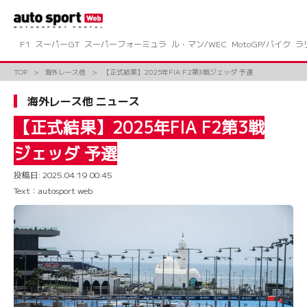
コ
ン
テ
ン
F1
スーパーGT
スーパーフォーミュラ
ル・マン/WEC
MotoGP/バイク
ラ
ツ
へ
TOP
海外レース他
【正式結果】2025年FIA F2第3戦ジェッダ 予選
ス
キ
海外レース他 ニュース
ッ
プ
【正式結果】2025年FIA F2第3戦
ジェッダ 予選
投稿日:
2025.04.19 00:45
Text：autosport web