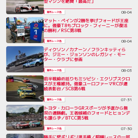
型マシンを絶賛「最高だ」
08-04
海外レース他
マット・ペインが2勝を挙げフォードが王座
に。強豪T8もブロック・フィーニーが復活
の勝利／RSC第8戦
08-04
海外レース他
ディクソン／カナーン／フランキッティら
が、ジミー・ジョンソンのレガシィ・モー
ター・クラブに参画
08-03
海外レース他
前半戦締め括りもミツビシ・エクリプスクロ
スが王権維持。強豪ユーロファーマRCが連
続表彰台／SCB第6戦
07-31
海外レース他
トヨタ・カローラGRスポーツが予選から無
双の連勝劇。王者候補のフォードとヒョンデ
も譲らず／BTCC第5戦
07-30
海外レース他
勝手に壁ギリギリ選手権／喧嘩レースの一部