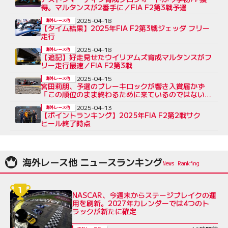
得。マルタンスが2番手に／FIA F2第3戦予選
2025-04-18
海外レース他
【タイム結果】2025年FIA F2第3戦ジェッダ フリー
走行
2025-04-18
海外レース他
【追記】好走見せたウイリアムズ育成マルタンスがフ
リー走行最速／FIA F2第3戦
2025-04-15
海外レース他
宮田莉朋、予選のブレーキロックが響き入賞届かず
「この順位のまま終わるために来ているのではない」
／FIA F2第2戦レビュー
2025-04-13
海外レース他
【ポイントランキング】2025年FIA F2第2戦サク
ヒール終了時点
海外レース他 ニュースランキング
NASCAR、今週末からステージブレイクの運
用を刷新。2027年カレンダーでは4つのト
ラックが新たに確定