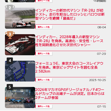
16時間前
海外レース他
インディカーの新世代マシン『IR-28』が初
テスト。走行を担当したロッシとパロウは新
型マシンを絶賛「最高だ」
08-04
海外レース他
インディカー、2028年導入の新型マシン
『IR-28』を発表。高速化・安全性・レース
性を同時進化させた次世代シャシー
07-29
海外レース他
フォーミュラE、東京大会のコースレイアウ
トを発表。東京ビッグサイトを囲む全長
2.582km
2023-10-25
海外レース他
2026年マカオGPのFリージョナル／F4ワー
ルドカップの出場チームが決定。日本からは
2チームが参加
07-15
海外レース他