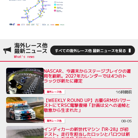
海外レース他
最新ニュース
すべての海外レース他 最新ニュースを見る
NASCAR、今週末からステージブレイクの運
用を刷新。2027年カレンダーでは4つのト
ラックが新たに確定
16時間前
海外レース他
【WEEKLY ROUND UP】古豪GRMがバサー
ストにてRSC電撃復帰「計画は父への追悼と
敬意から生まれた」
08-05
海外レース他
インディカーの新世代マシン『IR-28』が初
テスト。走行を担当したロッシとパロウは新