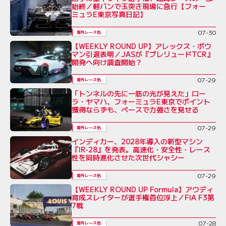
始終／軽バンで玉突き現場に急行【フォー
ミュラE東京写真日記】
07-30
海外レース他
【WEEKLY ROUND UP】アレックス・ボウ
マン引退表明／JASが『プレリュードTCR』
開発へ向け調査開始？
07-29
海外レース他
「トンネルの先に一筋の光が見えた」ロー
ラ・ヤマハ、フォーミュラE東京でポイント
獲得ならずも、ペースで力強さを見せる
07-29
海外レース他
インディカー、2028年導入の新型マシン
『IR-28』を発表。高速化・安全性・レース
性を同時進化させた次世代シャシー
07-29
海外レース他
【WEEKLY ROUND UP Formula】アウディ
育成スレイターが選手権首位浮上／FIA F3第
7戦
07-28
海外レース他