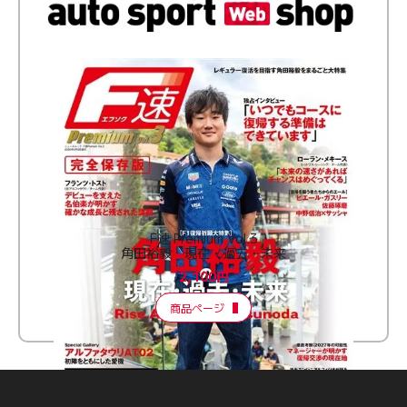
F速 Premium Vol.3
角田裕毅 現在・過去・未来
2,100円
商品ページ