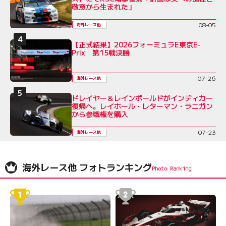
敬意から生まれた」
08-05
海外レース他
【正式結果】2026フォーミュラE東京E-
Prix 第15戦決勝
07-26
海外レース他
ドレイヤー＆レインボールドがインディカー
復帰へ。レイホール・レターマン・ラニガン
から参戦権を購入
07-23
海外レース他
海外レース他 フォトランキング