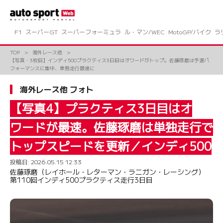
コ
ン
テ
ン
F1
スーパーGT
スーパーフォーミュラ
ル・マン/WEC
MotoGP/バイク
ラ
ツ
へ
TOP
海外レース他
ス
【写真・3枚目】インディ500プラクティス3日目はオワードがトップ。佐藤琢磨は予選パ
キ
フォーマンスに集中、単独走行最速に
ッ
プ
海外レース他 フォト
【写真4】プラクティス3日目はオ
ワードが最速。佐藤琢磨は単独走行で
トップスピードを更新／インディ500
投稿日:
2026.05.15 12:33
佐藤琢磨（レイホール・レターマン・ラニガン・レーシング）
第110回インディ500プラクティス走行3日目