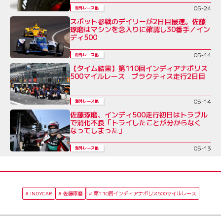
05-24
海外レース他
スポット参戦のデイリーが2日目最速。佐藤
琢磨はマシンを念入りに確認し30番手／イン
ディ500
05-14
海外レース他
【タイム結果】第110回インディアナポリス
500マイルレース プラクティス走行2日目
05-14
海外レース他
佐藤琢磨、インディ500走行初日はトラブル
で消化不良「トライしたことが分からなく
なってしまった」
05-13
海外レース他
INDYCAR
佐藤琢磨
第110回インディアナポリス500マイルレース