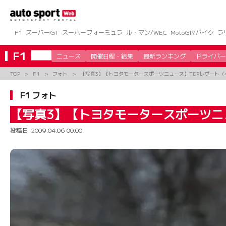
コ
ン
テ
ン
F1
スーパーGT
スーパーフォーミュラ
ル・マン/WEC
MotoGP/バイク
ラ
ツ
へ
F1
ニュース
開催日程・結果
最新ランキング
ドライバー
ス
キ
TOP
F1
フォト
【写真3】【トヨタモータースポーツニュース】TDPレポート（4月
ッ
プ
F1 フォト
【写真3】【トヨタモータースポーツニュ
投稿日:
2009.04.06 00:00