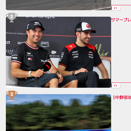
F1
サマーブレ
F1
【中野信治