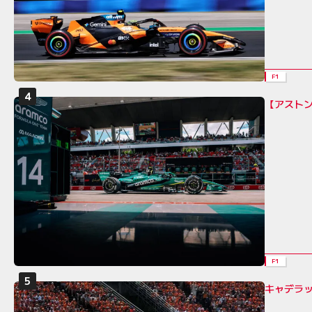
F1
【アスト
F1
キャデラ