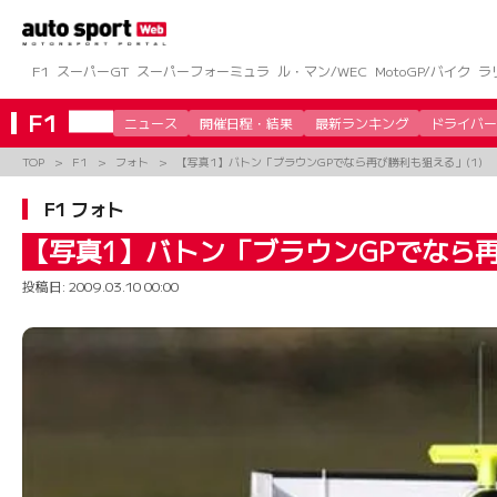
コ
ン
テ
ン
F1
スーパーGT
スーパーフォーミュラ
ル・マン/WEC
MotoGP/バイク
ラ
ツ
へ
F1
ニュース
開催日程・結果
最新ランキング
ドライバー
ス
キ
TOP
F1
フォト
【写真1】バトン「ブラウンGPでなら再び勝利も狙える」(1)
ッ
プ
F1 フォト
【写真1】バトン「ブラウンGPでなら再
投稿日:
2009.03.10 00:00