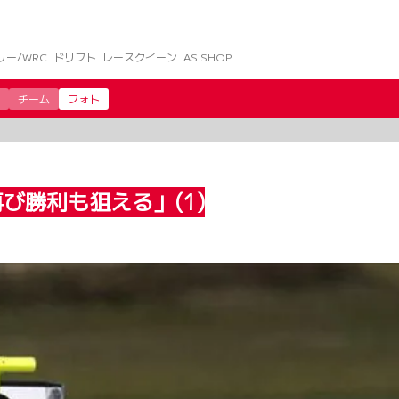
リー/WRC
ドリフト
レースクイーン
AS SHOP
チーム
フォト
び勝利も狙える」(1)