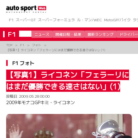
コ
ン
テ
ン
F1
スーパーGT
スーパーフォーミュラ
ル・マン/WEC
MotoGP/バイク
ラ
ツ
へ
F1
ニュース
開催日程・結果
最新ランキング
ドライバー
ス
キ
TOP
F1
フォト
ッ
【写真1】ライコネン「フェラーリにはまだ優勝できる速さはない」(1)
プ
F1 フォト
【写真1】ライコネン「フェラーリに
はまだ優勝できる速さはない」(1)
投稿日:
2009.05.28 00:00
2009年モナコGPキミ・ライコネン