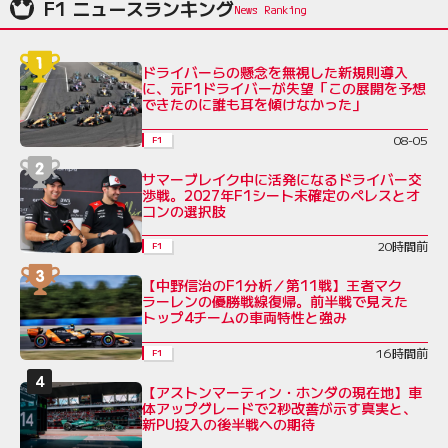
F1 ニュースランキング
ドライバーらの懸念を無視した新規則導入
に、元F1ドライバーが失望「この展開を予想
できたのに誰も耳を傾けなかった」
08-05
F1
サマーブレイク中に活発になるドライバー交
渉戦。2027年F1シート未確定のペレスとオ
コンの選択肢
20時間前
F1
【中野信治のF1分析／第11戦】王者マク
ラーレンの優勝戦線復帰。前半戦で見えた
トップ4チームの車両特性と強み
16時間前
F1
【アストンマーティン・ホンダの現在地】車
体アップグレードで2秒改善が示す真実と、
新PU投入の後半戦への期待