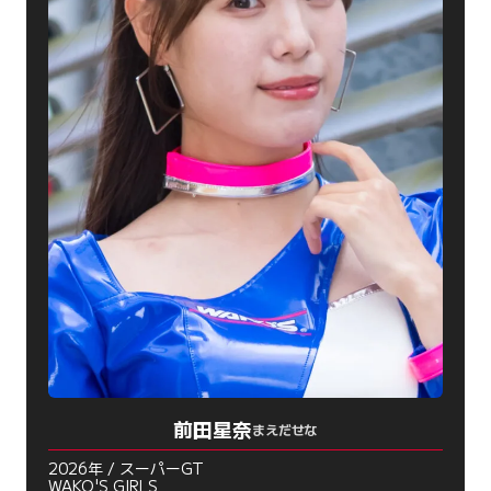
前田星奈
まえだせな
2026年 / スーパーGT
WAKO'S GIRLS