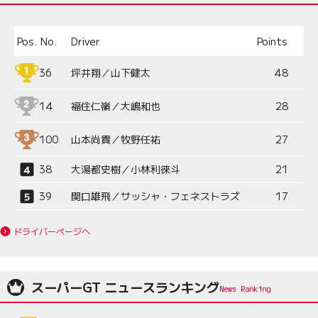
Pos.
No.
Driver
Points
36
坪井翔／山下健太
48
14
福住仁嶺／大嶋和也
28
100
山本尚貴／牧野任祐
27
38
大湯都史樹／小林利徠斗
21
39
関口雄飛／サッシャ・フェネストラズ
17
ドライバーページへ
スーパーGT ニュースランキング