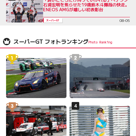
石浦宏明を焦らせた19歳鈴木斗輝哉の快走。
ENEOS AMGが嬉しい初表彰台
08-05
スーパーGT
スーパーGT フォトランキング