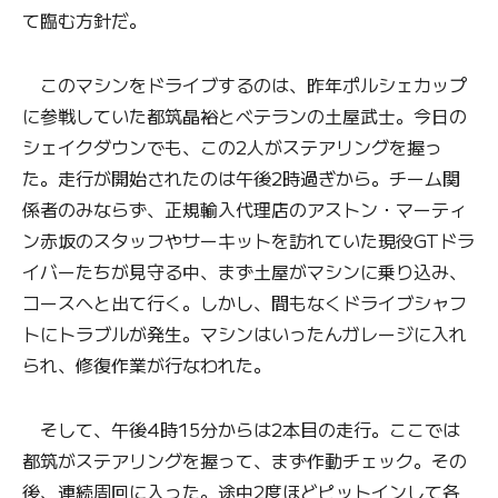
て臨む方針だ。
このマシンをドライブするのは、昨年ポルシェカップ
に参戦していた都筑晶裕とベテランの土屋武士。今日の
シェイクダウンでも、この2人がステアリングを握っ
た。走行が開始されたのは午後2時過ぎから。チーム関
係者のみならず、正規輸入代理店のアストン・マーティ
ン赤坂のスタッフやサーキットを訪れていた現役GTドラ
イバーたちが見守る中、まず土屋がマシンに乗り込み、
コースへと出て行く。しかし、間もなくドライブシャフ
トにトラブルが発生。マシンはいったんガレージに入れ
られ、修復作業が行なわれた。
そして、午後4時15分からは2本目の走行。ここでは
都筑がステアリングを握って、まず作動チェック。その
後、連続周回に入った。途中2度ほどピットインして各