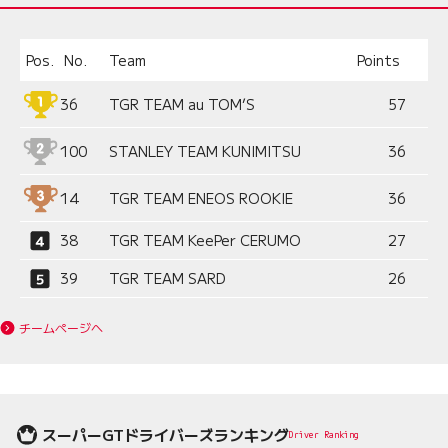
Pos.
No.
Team
Points
36
TGR TEAM au TOM’S
57
100
STANLEY TEAM KUNIMITSU
36
14
TGR TEAM ENEOS ROOKIE
36
38
TGR TEAM KeePer CERUMO
27
39
TGR TEAM SARD
26
チームページへ
スーパーGTドライバーズランキング
Driver Ranking