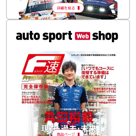
詳細を見る
F速 Premium Vol.3
角田裕毅 現在・過去・未来
2,100円
商品ページ