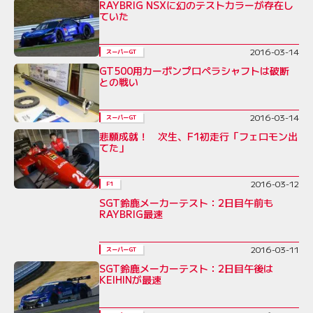
RAYBRIG NSXに幻のテストカラーが存在し
ていた
2016-03-14
スーパーGT
GT500用カーボンプロペラシャフトは破断
との戦い
2016-03-14
スーパーGT
悲願成就！ 次生、F1初走行「フェロモン出
てた」
2016-03-12
F1
SGT鈴鹿メーカーテスト：2日目午前も
RAYBRIG最速
2016-03-11
スーパーGT
SGT鈴鹿メーカーテスト：2日目午後は
KEIHINが最速