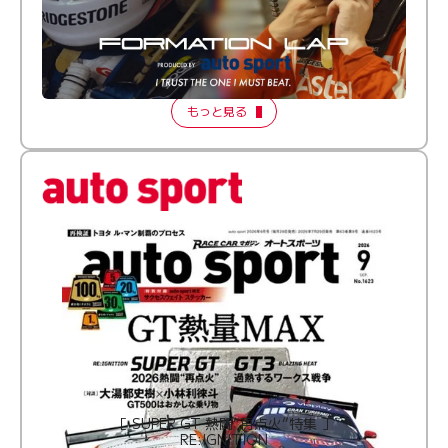
倒す相手を、信じてる。小林利徠斗 × 野村勇斗
【FORMATION LAP Produced by auto sport】
2026 Episode 2
もっと見る
［ SUPER GT 熱闘“再点火”特集 ］
RE:IGNITION