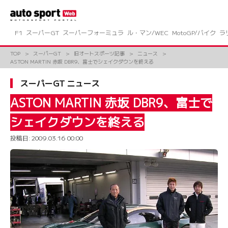
コ
ン
テ
ン
F1
スーパーGT
スーパーフォーミュラ
ル・マン/WEC
MotoGP/バイク
ラ
ツ
へ
TOP
スーパーGT
旧オートスポーツ記事
ニュース
ス
ASTON MARTIN 赤坂 DBR9、富士でシェイクダウンを終える
キ
ッ
スーパーGT ニュース
プ
ASTON MARTIN 赤坂 DBR9、富士で
シェイクダウンを終える
投稿日:
2009.03.16 00:00