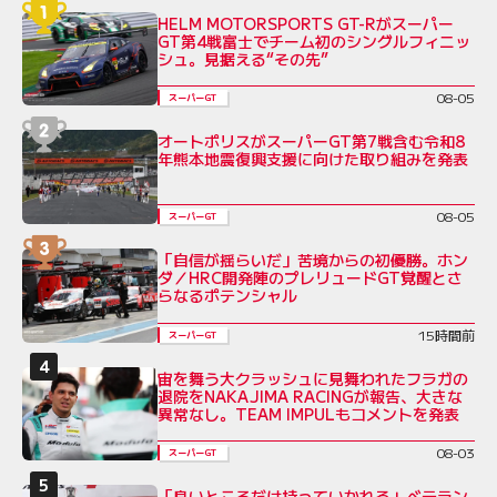
HELM MOTORSPORTS GT-Rがスーパー
GT第4戦富士でチーム初のシングルフィニッ
シュ。見据える“その先”
08-05
スーパーGT
オートポリスがスーパーGT第7戦含む令和8
年熊本地震復興支援に向けた取り組みを発表
08-05
スーパーGT
「自信が揺らいだ」苦境からの初優勝。ホン
ダ／HRC開発陣のプレリュードGT覚醒とさ
らなるポテンシャル
15時間前
スーパーGT
宙を舞う大クラッシュに見舞われたフラガの
退院をNAKAJIMA RACINGが報告、大きな
異常なし。TEAM IMPULもコメントを発表
08-03
スーパーGT
「良いところだけ持っていかれる」ベテラン