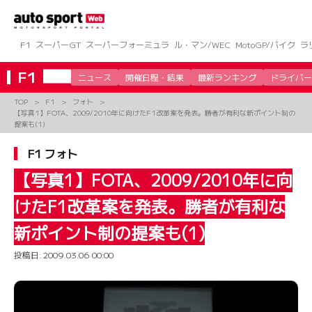
コ
ン
テ
ン
F1
スーパーGT
スーパーフォーミュラ
ル・マン/WEC
MotoGP/バイク
ラ
ツ
へ
F1
ニュース
開催日程・結果
最新ランキング
ドライバー
ス
キ
TOP
F1
フォト
ッ
【写真1】FOTA、2009/2010年に向けたF1改革案を発表。勝者が有利な新ポイント制の
プ
提案も(1)
F1 フォト
【写真1】FOTA、2009/2010年に向
けたF1改革案を発表。勝者が有利な
新ポイント制の提案も(1)
投稿日:
2009.03.06 00:00