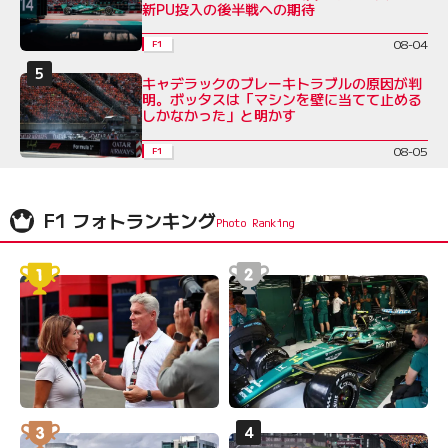
新PU投入の後半戦への期待
08-04
F1
キャデラックのブレーキトラブルの原因が判
明。ボッタスは「マシンを壁に当てて止める
しかなかった」と明かす
08-05
F1
F1 フォトランキング