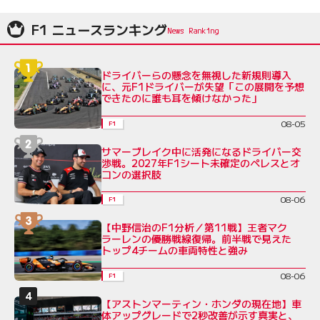
F1 ニュースランキング
ドライバーらの懸念を無視した新規則導入
に、元F1ドライバーが失望「この展開を予想
できたのに誰も耳を傾けなかった」
08-05
F1
サマーブレイク中に活発になるドライバー交
渉戦。2027年F1シート未確定のペレスとオ
コンの選択肢
08-06
F1
【中野信治のF1分析／第11戦】王者マク
ラーレンの優勝戦線復帰。前半戦で見えた
トップ4チームの車両特性と強み
08-06
F1
【アストンマーティン・ホンダの現在地】車
体アップグレードで2秒改善が示す真実と、