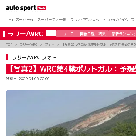
コ
ン
テ
ン
F1
スーパーGT
スーパーフォーミュラ
ル・マン/WEC
MotoGP/バイク
ラ
ツ
へ
ラリー/WRC
ニュース
開催日程・結果
最新ランキン
ス
キ
TOP
ラリー/WRC
フォト
【写真2】WRC第4戦ポルトガル：予想外!? 先頭走者
ッ
プ
ラリー/WRC フォト
【写真2】WRC第4戦ポルトガル：予想外
投稿日:
2009.04.06 00:00