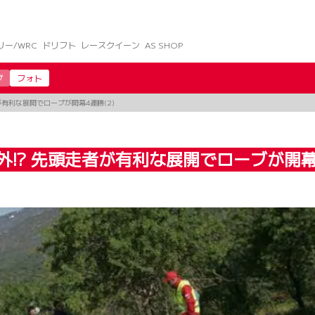
リー/WRC
ドリフト
レースクイーン
AS SHOP
グ
フォト
が有利な展開でローブが開幕4連勝(2)
!? 先頭走者が有利な展開でローブが開幕4