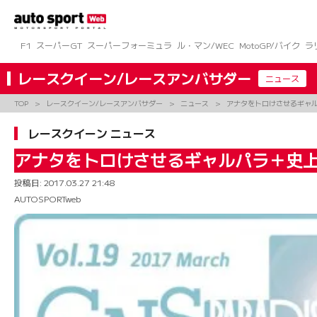
コ
ン
テ
ン
F1
スーパーGT
スーパーフォーミュラ
ル・マン/WEC
MotoGP/バイク
ラ
ツ
へ
レースクイーン/レースアンバサダー
ニュース
ス
キ
TOP
レースクイーン/レースアンバサダー
ニュース
アナタをトロけさせるギャ
ッ
プ
レースクイーン ニュース
アナタをトロけさせるギャルパラ＋史
投稿日:
2017.03.27 21:48
AUTOSPORTweb