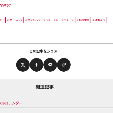
170320
ISE
ギャルパラ
ギャルパラ・プラス
レースクイーン
堀尾実咲
清瀬まち
この記事をシェア
関連記事
ャルカレンダー