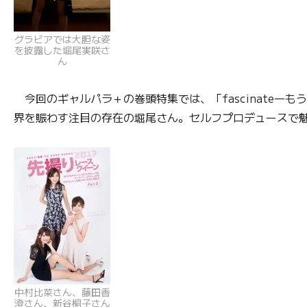
グラビアでは大胆な姿
を披露した堀尾実咲さ
ん
今回のギャルパラ＋の巻頭特集では、「fascinate
界を賑わす注目の存在の堀尾さん。セルフプロデュースで
中村比菜さん、藤田香
澄さん、新谷桐子さん