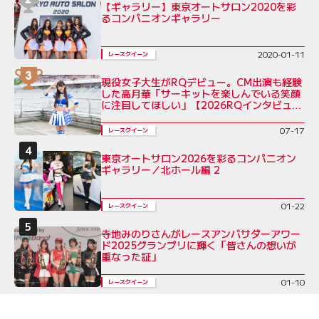
【ギャラリー】東京オートサロン2020を彩
るコンパニオンギャラリー
2020-01-11
レースクイーン
現役女子大生がRQデビュー。CM出演も経験
した高月華「サーキットを楽しんでいる笑顔
に注目してほしい」【2026RQインタビュー
Vol.6】
07-17
レースクイーン
東京オートサロン2026を彩るコンパニオン
ギャラリー／北ホール編 2
01-22
レースクイーン
寺地みのりさんがレースアンバサダーアワー
ド2025グランプリに輝く「皆さんの想いが
重なった証」
01-10
レースクイーン