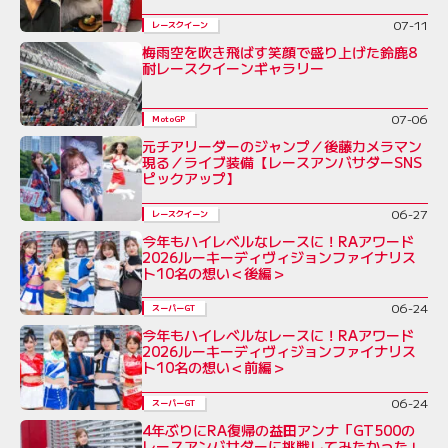
07-11
レースクイーン
梅雨空を吹き飛ばす笑顔で盛り上げた鈴鹿8
耐レースクイーンギャラリー
07-06
MotoGP
元チアリーダーのジャンプ／後藤カメラマン
現る／ライブ装備【レースアンバサダーSNS
ピックアップ】
06-27
レースクイーン
今年もハイレベルなレースに！RAアワード
2026ルーキーディヴィジョンファイナリス
ト10名の想い＜後編＞
06-24
スーパーGT
今年もハイレベルなレースに！RAアワード
2026ルーキーディヴィジョンファイナリス
ト10名の想い＜前編＞
06-24
スーパーGT
4年ぶりにRA復帰の益田アンナ「GT500の
レースアンバサダーに挑戦してみたかった」