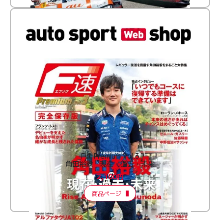
F速 Premium Vol.3
角田裕毅 現在・過去・未来
2,100円
商品ページ