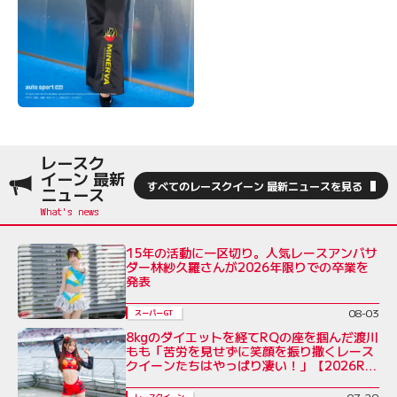
レースク
イーン 最新
すべてのレースクイーン 最新ニュースを見る
ニュース
15年の活動に一区切り。人気レースアンバサ
ダー林紗久羅さんが2026年限りでの卒業を
発表
08-03
スーパーGT
8kgのダイエットを経てRQの座を掴んだ渡川
もも「苦労を見せずに笑顔を振り撒くレース
クイーンたちはやっぱり凄い！」【2026RQ
インタビューVol.7】
07-29
レースクイーン