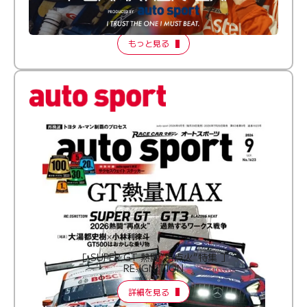
【FORMATION LAP Produced by auto sport】
2026 Episode 2
もっと見る
［ SUPER GT 熱闘“再点火”特集 ］
RE:IGNITION
詳細を見る