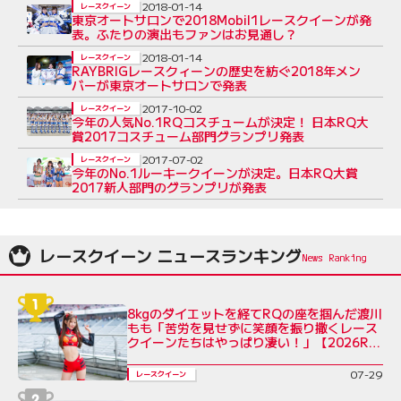
2018-01-14
レースクイーン
東京オートサロンで2018Mobil1レースクイーンが発
表。ふたりの演出もファンはお見通し？
2018-01-14
レースクイーン
RAYBRIGレースクィーンの歴史を紡ぐ2018年メン
バーが東京オートサロンで発表
2017-10-02
レースクイーン
今年の人気No.1RQコスチュームが決定！ 日本RQ大
賞2017コスチューム部門グランプリ発表
2017-07-02
レースクイーン
今年のNo.1ルーキークイーンが決定。日本RQ大賞
2017新人部門のグランプリが発表
レースクイーン ニュースランキング
8kgのダイエットを経てRQの座を掴んだ渡川
もも「苦労を見せずに笑顔を振り撒くレース
クイーンたちはやっぱり凄い！」【2026RQ
インタビューVol.7】
07-29
レースクイーン