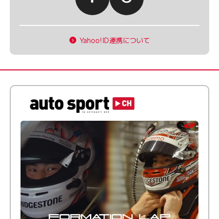
Yahoo!ID連携について
倒す相手を、信じてる。小林利徠斗 × 野村勇斗