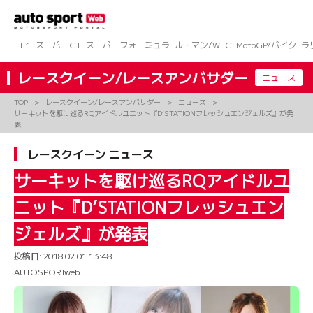
コ
ン
テ
ン
F1
スーパーGT
スーパーフォーミュラ
ル・マン/WEC
MotoGP/バイク
ラ
ツ
へ
レースクイーン/レースアンバサダー
ニュース
ス
キ
TOP
レースクイーン/レースアンバサダー
ニュース
ッ
サーキットを駆け巡るRQアイドルユニット『D’STATIONフレッシュエンジェルズ』が発
プ
表
レースクイーン ニュース
サーキットを駆け巡るRQアイドルユ
ニット『D’STATIONフレッシュエン
ジェルズ』が発表
投稿日:
2018.02.01 13:48
AUTOSPORTweb