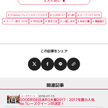
D'stationフレッシュエンジェルズ
SUPER GT
S耐
スーパーGT 2018
スーパー耐久 2018
中村比菜
宮本りお
小越しほみ
林紗久羅
霧島聖子
この記事をシェア
関連記事
2018-01-13
レースクイーン
GOODRIDE日本RQ大賞2017：2017年度の人気
No.1レースクイーンが決定！