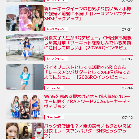
新ルーキークイーンは色気より食い気／小樽
で観光／前髪に不満げ【レースアンバサダー
SNSピックアップ】
07-24
レースクイーン
現役女子大生がRQデビュー。CM出演も経験
した高月華「サーキットを楽しんでいる笑顔
に注目してほしい」【2026RQインタビュー
Vol.6】
07-17
レースクイーン
バイオリニストとしても活動するRiOさん
「レースアンバサダーとしての自信が持てる
ようになった」【2026RQインタビュー
Vol.5】
07-14
スーパーGT
WinGを務める櫻木はるさんが人気No.1ルー
キーに輝く／RAアワード2026ルーキーディ
ヴィジョン
07-12
スーパーGT
パック姿で蛙化？／素の表情／七夕といえば
浴衣【レースアンバサダーSNSピックアッ
プ】