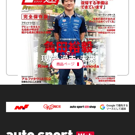
F速 Premium Vol.3
角田裕毅 現在・過去・未来
2,100円
商品ページ