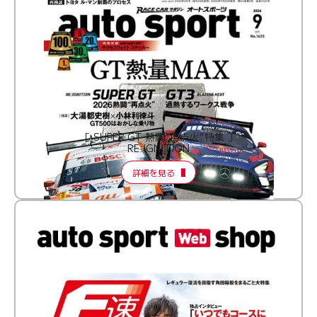
［ SUPER GT 熱闘“再点火”特集 ］
RE:IGNITION
詳細を見る