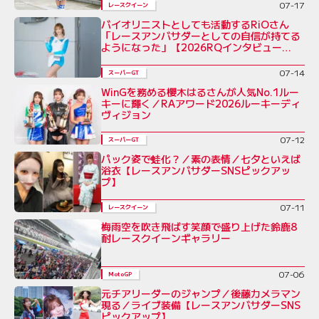
07-17
レースクイーン
バイオリニストとしても活動するRiOさん
「レースアンバサダーとしての自信が持てる
ようになった」【2026RQインタビュー
Vol.5】
07-14
スーパーGT
WinGを務める櫻木はるさんが人気No.1ルー
キーに輝く／RAアワード2026ルーキーディ
ヴィジョン
07-12
スーパーGT
パック姿で蛙化？／素の表情／七夕といえば
浴衣【レースアンバサダーSNSピックアッ
プ】
07-11
レースクイーン
梅雨空を吹き飛ばす笑顔で盛り上げた鈴鹿8
耐レースクイーンギャラリー
07-06
MotoGP
元チアリーダーのジャンプ／後藤カメラマン
現る／ライブ装備【レースアンバサダーSNS
ピックアップ】