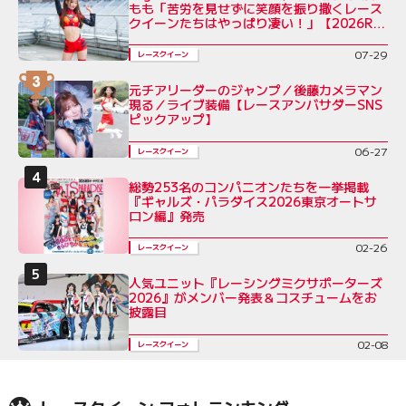
もも「苦労を見せずに笑顔を振り撒くレース
クイーンたちはやっぱり凄い！」【2026RQ
インタビューVol.7】
07-29
レースクイーン
元チアリーダーのジャンプ／後藤カメラマン
現る／ライブ装備【レースアンバサダーSNS
ピックアップ】
06-27
レースクイーン
総勢253名のコンパニオンたちを一挙掲載
『ギャルズ・パラダイス2026東京オートサ
ロン編』発売
02-26
レースクイーン
人気ユニット『レーシングミクサポーターズ
2026』がメンバー発表＆コスチュームをお
披露目
02-08
レースクイーン