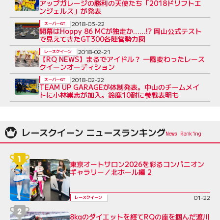
アップガレージの勝利の天使たち「2018ドリフトエ
ンジェルス」が発表
2018-03-22
スーパーGT
開幕はHoppy 86 MCが独走か……!? 岡山公式テスト
で見えてきたGT300各陣営勢力図
2018-02-21
レースクイーン
【RQ NEWS】まるでアイドル？ 一風変わったレース
クイーンオーディション
2018-02-22
スーパーGT
TEAM UP GARAGEが体制発表。中山のチームメイ
トに小林崇志が加入。鈴鹿10耐に参戦表明も
レースクイーン ニュースランキング
東京オートサロン2026を彩るコンパニオン
ギャラリー／北ホール編 2
01-22
レースクイーン
8kgのダイエットを経てRQの座を掴んだ渡川