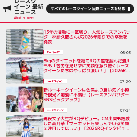
レースク
イーン 最新
すべてのレースクイーン 最新ニュースを見る
ニュース
15年の活動に一区切り。人気レースアンバサ
ダー林紗久羅さんが2026年限りでの卒業を
発表
08-03
スーパーGT
8kgのダイエットを経てRQの座を掴んだ渡川
もも「苦労を見せずに笑顔を振り撒くレース
クイーンたちはやっぱり凄い！」【2026RQ
インタビューVol.7】
07-29
レースクイーン
新ルーキークイーンは色気より食い気／小樽
で観光／前髪に不満げ【レースアンバサダー
SNSピックアップ】
07-24
レースクイーン
現役女子大生がRQデビュー。CM出演も経験
した高月華「サーキットを楽しんでいる笑顔
に注目してほしい」【2026RQインタビュー
Vol.6】