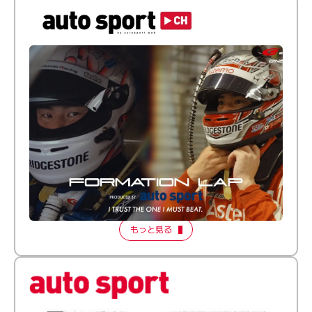
倒す相手を、信じてる。小林利徠斗 × 野村勇斗
【FORMATION LAP Produced by auto sport】
2026 Episode 2
もっと見る