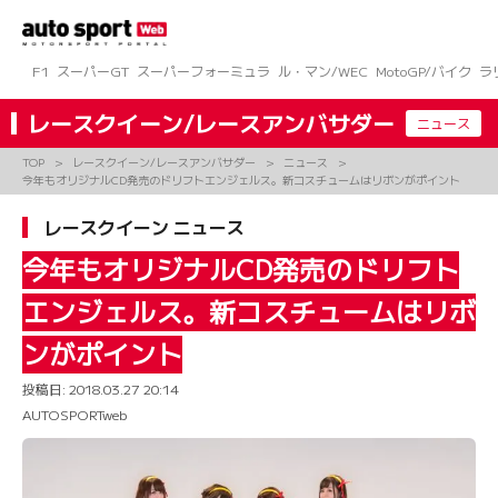
コ
ン
テ
ン
F1
スーパーGT
スーパーフォーミュラ
ル・マン/WEC
MotoGP/バイク
ラ
ツ
へ
レースクイーン/レースアンバサダー
ニュース
ス
キ
TOP
レースクイーン/レースアンバサダー
ニュース
ッ
今年もオリジナルCD発売のドリフトエンジェルス。新コスチュームはリボンがポイント
プ
レースクイーン ニュース
今年もオリジナルCD発売のドリフト
エンジェルス。新コスチュームはリボ
ンがポイント
投稿日:
2018.03.27 20:14
AUTOSPORTweb