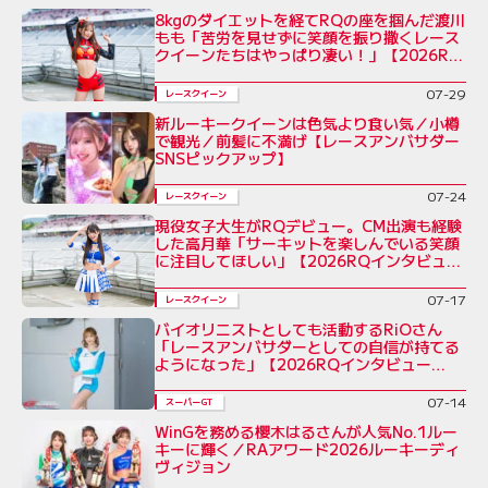
8kgのダイエットを経てRQの座を掴んだ渡川
もも「苦労を見せずに笑顔を振り撒くレース
クイーンたちはやっぱり凄い！」【2026RQ
インタビューVol.7】
07-29
レースクイーン
新ルーキークイーンは色気より食い気／小樽
で観光／前髪に不満げ【レースアンバサダー
SNSピックアップ】
07-24
レースクイーン
現役女子大生がRQデビュー。CM出演も経験
した高月華「サーキットを楽しんでいる笑顔
に注目してほしい」【2026RQインタビュー
Vol.6】
07-17
レースクイーン
バイオリニストとしても活動するRiOさん
「レースアンバサダーとしての自信が持てる
ようになった」【2026RQインタビュー
Vol.5】
07-14
スーパーGT
WinGを務める櫻木はるさんが人気No.1ルー
キーに輝く／RAアワード2026ルーキーディ
ヴィジョン