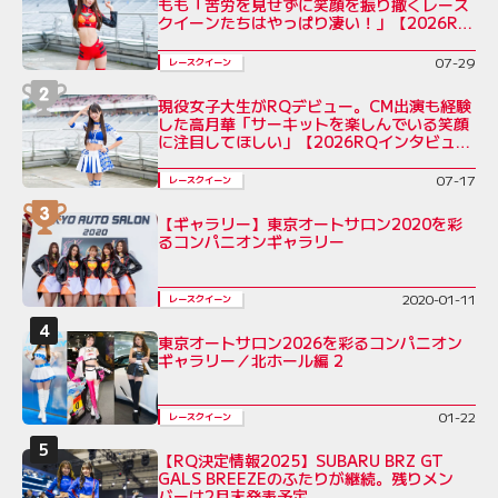
もも「苦労を見せずに笑顔を振り撒くレース
クイーンたちはやっぱり凄い！」【2026RQ
インタビューVol.7】
07-29
レースクイーン
現役女子大生がRQデビュー。CM出演も経験
した高月華「サーキットを楽しんでいる笑顔
に注目してほしい」【2026RQインタビュー
Vol.6】
07-17
レースクイーン
【ギャラリー】東京オートサロン2020を彩
るコンパニオンギャラリー
2020-01-11
レースクイーン
東京オートサロン2026を彩るコンパニオン
ギャラリー／北ホール編 2
01-22
レースクイーン
【RQ決定情報2025】SUBARU BRZ GT
GALS BREEZEのふたりが継続。残りメン
バーは2月末発表予定