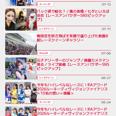
07-12
スーパーGT
パック姿で蛙化？／素の表情／七夕といえば
浴衣【レースアンバサダーSNSピックアッ
プ】
07-11
レースクイーン
梅雨空を吹き飛ばす笑顔で盛り上げた鈴鹿8
耐レースクイーンギャラリー
07-06
MotoGP
元チアリーダーのジャンプ／後藤カメラマン
現る／ライブ装備【レースアンバサダーSNS
ピックアップ】
06-27
レースクイーン
今年もハイレベルなレースに！RAアワード
2026ルーキーディヴィジョンファイナリス
ト10名の想い＜後編＞
06-24
スーパーGT
今年もハイレベルなレースに！RAアワード
2026ルーキーディヴィジョンファイナリス