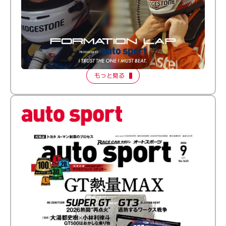
倒す相手を、信じてる。小林利徠斗 × 野村勇斗
【FORMATION LAP Produced by auto sport】
2026 Episode 2
もっと見る