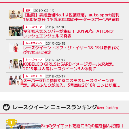
2019-02-19
動画
【動画】表紙登場No.1は佐藤琢磨。auto sport創刊
1500記念号は平成30年間のモータースポーツ史満載
2019-02-18
レースクイーン
今年も人気メンバーが集結！ 2019D’STATIONフ
レッシュエンジェルズ発表
2019-02-18
レースクイーン
レースクイーン・オブ・ザ・イヤー18-19は新世代く
びれ女王に決定
2019-02-17
レースクイーン
KOBELCO GIRLSとSARDイメージガールが決定。
2019年は人気レースクイーン3人体制に
2019-02-17
レースクイーン
スーパーGTに参戦するニスモのレースクイーン決
定。新人ふたりが加入。3号車は2018年コンビが継
続
レースクイーン ニュースランキング
8kgのダイエットを経てRQの座を掴んだ渡川