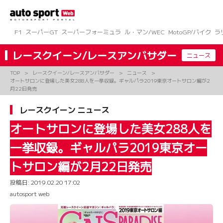
コ
ン
テ
ン
F1
スーパーGT
スーパーフォーミュラ
ル・マン/WEC
MotoGP/バイク
ラ
ツ
へ
レースクイーン/レースアンバサダー
ニュース
ス
キ
TOP
レースクイーン/レースアンバサダー
ニュース
ッ
オートサロンに登場した美女288人を一挙収録。ギャルパラ2019東京オートサロン編が2
プ
月22日発売
レースクイーン ニュース
オートサロンに登場した美女288人を
一挙収録。ギャルパラ2019東京オー
トサロン編が2月22日発売
投稿日:
2019.02.20 17:02
autosport web