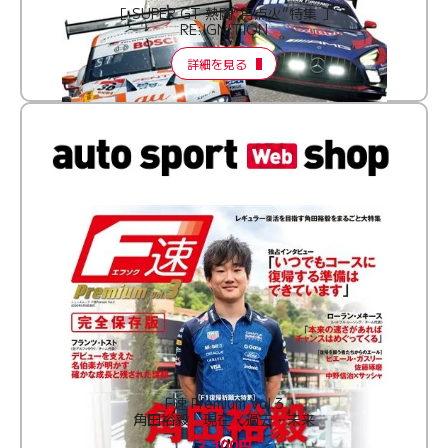
［ SUPER GT 熱闘“再点火”特集 ］
RE:IGNITION
詳細を見る
F速 Premium Vol.3
角田裕毅 現在・過去・未来
2,100円