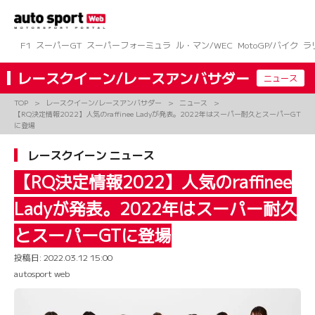
コ
ン
テ
ン
F1
スーパーGT
スーパーフォーミュラ
ル・マン/WEC
MotoGP/バイク
ラ
ツ
へ
レースクイーン/レースアンバサダー
ニュース
ス
キ
TOP
レースクイーン/レースアンバサダー
ニュース
ッ
【RQ決定情報2022】人気のraffinee Ladyが発表。2022年はスーパー耐久とスーパーGT
プ
に登場
レースクイーン ニュース
【RQ決定情報2022】人気のraffinee
Ladyが発表。2022年はスーパー耐久
とスーパーGTに登場
投稿日:
2022.03.12 15:00
autosport web