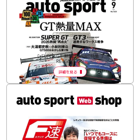
［ SUPER GT 熱闘“再点火”特集 ］
RE:IGNITION
詳細を見る