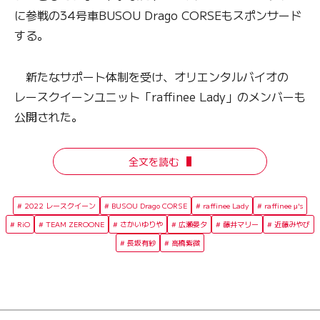
に参戦の34号車BUSOU Drago CORSEもスポンサード
する。
新たなサポート体制を受け、オリエンタルバイオの
レースクイーンユニット「raffinee Lady」のメンバーも
公開された。
全文を読む
2022 レースクイーン
BUSOU Drago CORSE
raffinee Lady
raffinee μ's
RiO
TEAM ZEROONE
さかいゆりや
広瀬晏夕
藤井マリー
近藤みやび
長坂有紗
高橋紫微