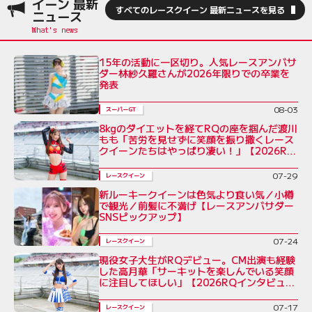
イーン 最新
すべてのレースクイーン 最新ニュースを見る
ニュース
15年の活動に一区切り。人気レースアンバサ
ダー林紗久羅さんが2026年限りでの卒業を
発表
08-03
スーパーGT
8kgのダイエットを経てRQの座を掴んだ渡川
もも「苦労を見せずに笑顔を振り撒くレース
クイーンたちはやっぱり凄い！」【2026RQ
インタビューVol.7】
07-29
レースクイーン
新ルーキークイーンは色気より食い気／小樽
で観光／前髪に不満げ【レースアンバサダー
SNSピックアップ】
07-24
レースクイーン
現役女子大生がRQデビュー。CM出演も経験
した高月華「サーキットを楽しんでいる笑顔
に注目してほしい」【2026RQインタビュー
Vol.6】
07-17
レースクイーン