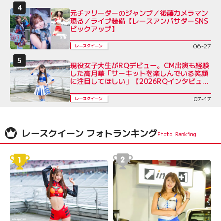
元チアリーダーのジャンプ／後藤カメラマン
現る／ライブ装備【レースアンバサダーSNS
ピックアップ】
06-27
レースクイーン
現役女子大生がRQデビュー。CM出演も経験
した高月華「サーキットを楽しんでいる笑顔
に注目してほしい」【2026RQインタビュー
Vol.6】
07-17
レースクイーン
レースクイーン フォトランキング