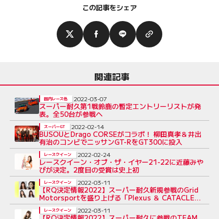
この記事をシェア
関連記事
2022-03-07
国内レース他
スーパー耐久第1戦鈴鹿の暫定エントリーリストが発
表。全50台が参戦へ
2022-02-14
スーパーGT
BUSOUとDrago CORSEがコラボ！ 柳田真孝＆井出
有治のコンビでニッサンGT-RをGT300に投入
2022-02-24
レースクイーン
レースクイーン・オブ・ザ・イヤー21-22に近藤みや
びが決定。2度目の受賞は史上初
2022-03-11
レースクイーン
【RQ決定情報2022】スーパー耐久新規参戦のGrid
Motorsportを盛り上げる「Plexus ＆ CATACLEAN
Girls」を発表
2022-03-11
レースクイーン
【RQ決定情報2022】スーパー耐久に参戦のTEAM