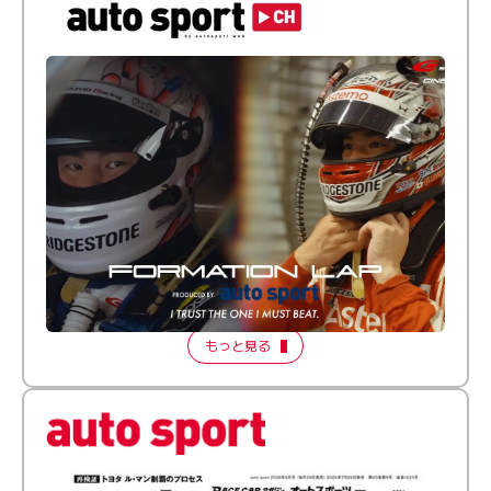
倒す相手を、信じてる。小林利徠斗 × 野村勇斗
【FORMATION LAP Produced by auto sport】
2026 Episode 2
もっと見る