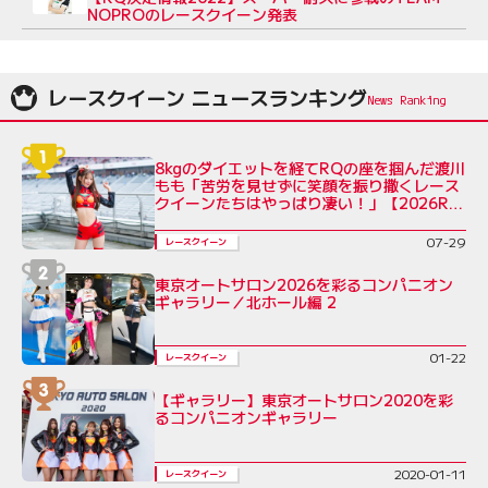
NOPROのレースクイーン発表
レースクイーン ニュースランキング
8kgのダイエットを経てRQの座を掴んだ渡川
もも「苦労を見せずに笑顔を振り撒くレース
クイーンたちはやっぱり凄い！」【2026RQ
インタビューVol.7】
07-29
レースクイーン
東京オートサロン2026を彩るコンパニオン
ギャラリー／北ホール編 2
01-22
レースクイーン
【ギャラリー】東京オートサロン2020を彩
るコンパニオンギャラリー
2020-01-11
レースクイーン