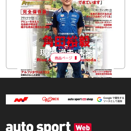
F速 Premium Vol.3
角田裕毅 現在・過去・未来
2,100円
商品ページ