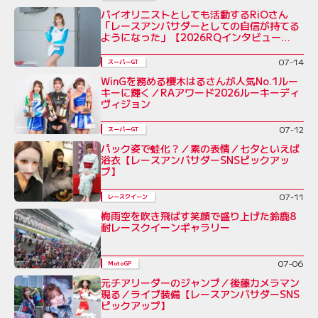
バイオリニストとしても活動するRiOさん
「レースアンバサダーとしての自信が持てる
ようになった」【2026RQインタビュー
Vol.5】
07-14
スーパーGT
WinGを務める櫻木はるさんが人気No.1ルー
キーに輝く／RAアワード2026ルーキーディ
ヴィジョン
07-12
スーパーGT
パック姿で蛙化？／素の表情／七夕といえば
浴衣【レースアンバサダーSNSピックアッ
プ】
07-11
レースクイーン
梅雨空を吹き飛ばす笑顔で盛り上げた鈴鹿8
耐レースクイーンギャラリー
07-06
MotoGP
元チアリーダーのジャンプ／後藤カメラマン
現る／ライブ装備【レースアンバサダーSNS
ピックアップ】