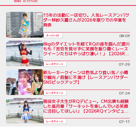
15年の活動に一区切り。人気レースアンバサ
ダー林紗久羅さんが2026年限りでの卒業を
発表
08-03
スーパーGT
8kgのダイエットを経てRQの座を掴んだ渡川
もも「苦労を見せずに笑顔を振り撒くレース
クイーンたちはやっぱり凄い！」【2026RQ
インタビューVol.7】
07-29
レースクイーン
新ルーキークイーンは色気より食い気／小樽
で観光／前髪に不満げ【レースアンバサダー
SNSピックアップ】
07-24
レースクイーン
現役女子大生がRQデビュー。CM出演も経験
した高月華「サーキットを楽しんでいる笑顔
に注目してほしい」【2026RQインタビュー
Vol.6】
07-17
レースクイーン