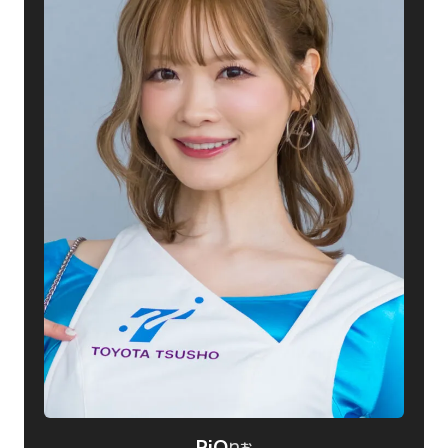
RiO
りお