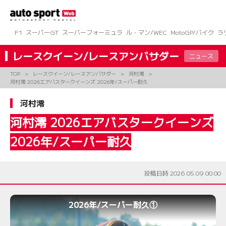
コ
ン
テ
ン
F1
スーパーGT
スーパーフォーミュラ
ル・マン/WEC
MotoGP/バイク
ラ
ツ
へ
レースクイーン/レースアンバサダー
ニュース
ス
キ
TOP
レースクイーン/レースアンバサダー
河村澪
ッ
河村澪 2026エアバスタークイーンズ 2026年/スーパー耐久
プ
河村澪
河村澪 2026エアバスタークイーンズ
2026年/スーパー耐久
投稿日時 2026.05.09 00:00
2026年/スーパー耐久①