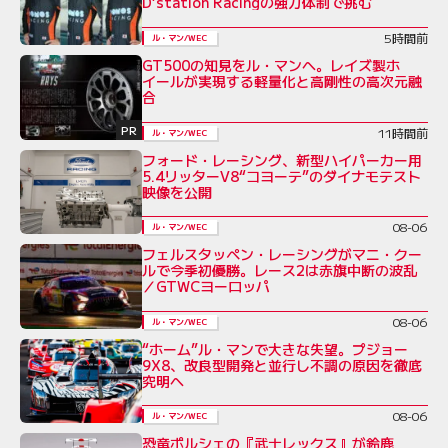
D’station Racingの強力体制で挑む
5時間前
ル・マン/WEC
GT500の知見をル・マンへ。レイズ製ホ
イールが実現する軽量化と高剛性の高次元融
合
PR
11時間前
ル・マン/WEC
フォード・レーシング、新型ハイパーカー用
5.4リッターV8“コヨーテ”のダイナモテスト
映像を公開
08-06
ル・マン/WEC
フェルスタッペン・レーシングがマニ・クー
ルで今季初優勝。レース2は赤旗中断の波乱
／GTWCヨーロッパ
08-06
ル・マン/WEC
“ホーム”ル・マンで大きな失望。プジョー
9X8、改良型開発と並行し不調の原因を徹底
究明へ
08-06
ル・マン/WEC
恐竜ポルシェの『武士レックス』が鈴鹿