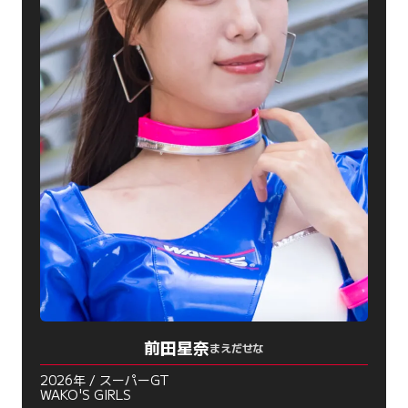
前田星奈
まえだせな
2026年 / スーパーGT
WAKO'S GIRLS