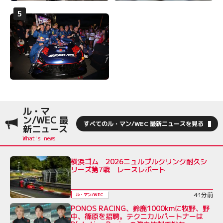
ル・マ
ン/WEC 最
すべてのル・マン/WEC 最新ニュースを見る
新ニュース
横浜ゴム 2026ニュルブルクリンク耐久シ
リーズ第7戦 レースレポート
41分前
ル・マン/WEC
PONOS RACING、鈴鹿1000kmに牧野、野
中、篠原を招聘。テクニカルパートナーは