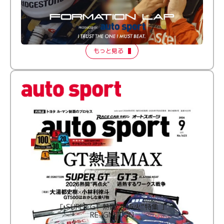
倒す相手を、信じてる。小林利徠斗 × 野村勇斗
【FORMATION LAP Produced by auto sport】
2026 Episode 2
もっと見る
［ SUPER GT 熱闘“再点火”特集 ］
RE:IGNITION