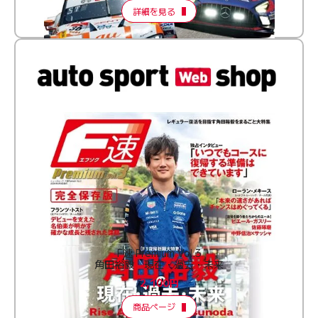
詳細を見る
F速 Premium Vol.3
角田裕毅 現在・過去・未来
2,100円
商品ページ