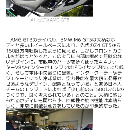
メルセデスAMG GT3
AMG GT3のライバル、BMW M6 GT3は大柄なボ
ディと長いホイールベースにより、先代のZ4 GT3から
180度方向転換したように見える。しかしフロントカウ
ルをがばっと外すと、このように内部は極めて無駄のな
いデザインに。市販車のパーツを多く使った4.4リッ
ターV8ツインターボエンジンはドライサンプ化により低
く、そして車体中央寄りに配置。インタークーラーやラ
ジエターといった冷却系は、空力性能を最大限に発揮さ
せるようなデザイン、配置となっている。とある日本人
チームのエンジニアによれば「少し前のGT500レベルの
つくりで、良く考えられている」とのこと。大柄に感じ
られるボディにも関わらず、回頭性や旋回性能は素晴ら
しく、非常に俊敏な動きをしていたのが印象的だった。