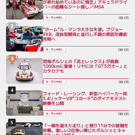
が表れ始めているのに残念」アキュラドライ
バーの困難なシート探し／IMSA
08-05
ル・マン/WEC
“ホーム”ル・マンで大きな失望。プジョー
9X8、改良型開発と並行し不調の原因を徹底
究明へ
08-06
ル・マン/WEC
恐竜ポルシェの『武士レックス』が鈴鹿
1000kmに登場！リヤには「GT3ガオー」と
カタカナも
08-05
ル・マン/WEC
フォード・レーシング、新型ハイパーカー用
5.4リッターV8“コヨーテ”のダイナモテスト
映像を公開
08-06
ル・マン/WEC
「一線を超えた走り」と残り11分での接触を
非難。激しい2位争い演じたポルシェとキャ