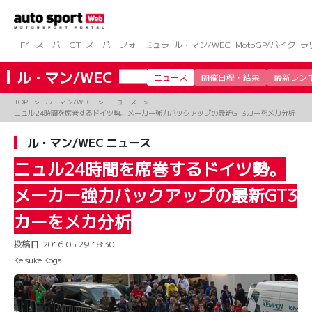
コ
ン
テ
ン
F1
スーパーGT
スーパーフォーミュラ
ル・マン/WEC
MotoGP/バイク
ラ
ツ
へ
ル・マン/WEC
ニュース
開催日程・結果
最新ラン
ス
キ
TOP
ル・マン/WEC
ニュース
ッ
ニュル24時間を席巻するドイツ勢。メーカー強力バックアップの最新GT3カーをメカ分析
プ
ル・マン/WEC ニュース
ニュル24時間を席巻するドイツ勢。
メーカー強力バックアップの最新GT3
カーをメカ分析
投稿日:
2016.05.29 18:30
Keisuke Koga