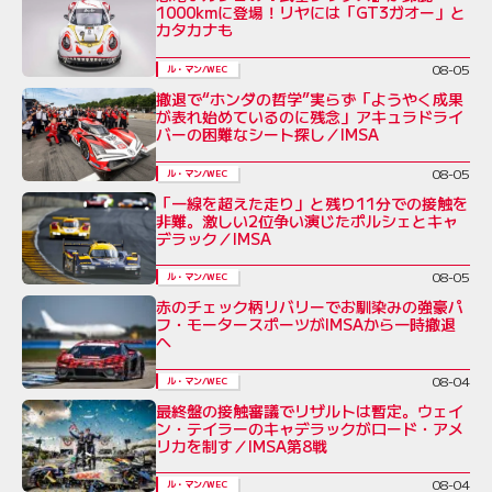
1000kmに登場！リヤには「GT3ガオー」と
カタカナも
08-05
ル・マン/WEC
撤退で“ホンダの哲学”実らず「ようやく成果
が表れ始めているのに残念」アキュラドライ
バーの困難なシート探し／IMSA
08-05
ル・マン/WEC
「一線を超えた走り」と残り11分での接触を
非難。激しい2位争い演じたポルシェとキャ
デラック／IMSA
08-05
ル・マン/WEC
赤のチェック柄リバリーでお馴染みの強豪パ
フ・モータースポーツがIMSAから一時撤退
へ
08-04
ル・マン/WEC
最終盤の接触審議でリザルトは暫定。ウェイ
ン・テイラーのキャデラックがロード・アメ
リカを制す／IMSA第8戦
08-04
ル・マン/WEC